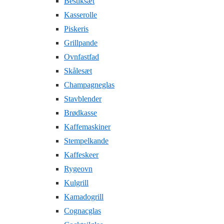
Bestiksæt
Kasserolle
Piskeris
Grillpande
Ovnfastfad
Skålesæt
Champagneglas
Stavblender
Brødkasse
Kaffemaskiner
Stempelkande
Kaffeskeer
Rygeovn
Kulgrill
Kamadogrill
Cognacglas