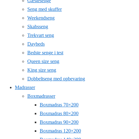
Gæstesenge
Seng med skuffer
Weekendseng
Skabsseng
Trekvart seng
Daybeds
Bedste senge i test
Queen size seng
King size seng
Dobbeltseng med opbevaring
Madrasser
Boxmadrasser
Boxmadras 70×200
Boxmadras 80×200
Boxmadras 90×200
Boxmadras 120×200