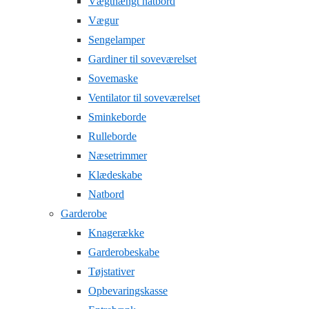
Vægthængt natbord
Vægur
Sengelamper
Gardiner til soveværelset
Sovemaske
Ventilator til soveværelset
Sminkeborde
Rulleborde
Næsetrimmer
Klædeskabe
Natbord
Garderobe
Knagerække
Garderobeskabe
Tøjstativer
Opbevaringskasse