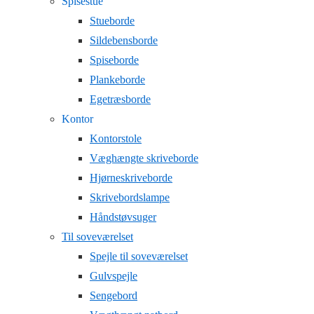
Spisestue
Stueborde
Sildebensborde
Spiseborde
Plankeborde
Egetræsborde
Kontor
Kontorstole
Væghængte skriveborde
Hjørneskriveborde
Skrivebordslampe
Håndstøvsuger
Til soveværelset
Spejle til soveværelset
Gulvspejle
Sengebord