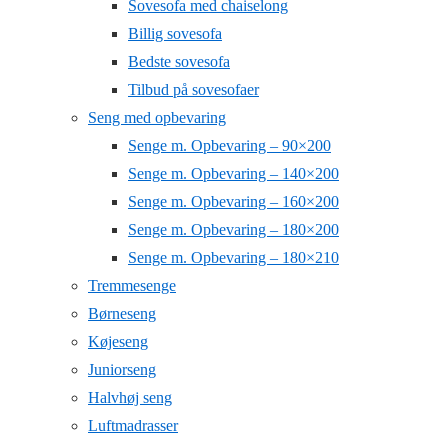
Sovesofa med chaiselong
Billig sovesofa
Bedste sovesofa
Tilbud på sovesofaer
Seng med opbevaring
Senge m. Opbevaring – 90×200
Senge m. Opbevaring – 140×200
Senge m. Opbevaring – 160×200
Senge m. Opbevaring – 180×200
Senge m. Opbevaring – 180×210
Tremmesenge
Børneseng
Køjeseng
Juniorseng
Halvhøj seng
Luftmadrasser