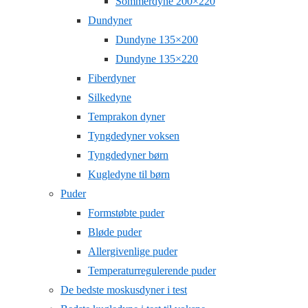
Sommerdyne 200×220
Dundyner
Dundyne 135×200
Dundyne 135×220
Fiberdyner
Silkedyne
Temprakon dyner
Tyngdedyner voksen
Tyngdedyner børn
Kugledyne til børn
Puder
Formstøbte puder
Bløde puder
Allergivenlige puder
Temperaturregulerende puder
De bedste moskusdyner i test