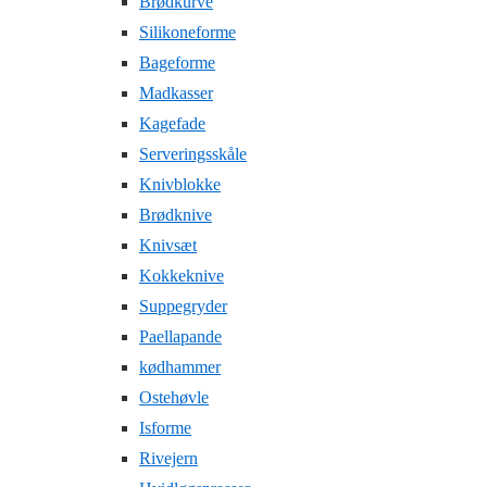
Brødkurve
Silikoneforme
Bageforme
Madkasser
Kagefade
Serveringsskåle
Knivblokke
Brødknive
Knivsæt
Kokkeknive
Suppegryder
Paellapande
kødhammer
Ostehøvle
Isforme
Rivejern