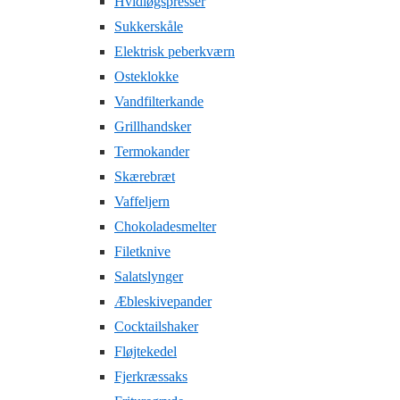
Hvidløgspresser
Sukkerskåle
Elektrisk peberkværn
Osteklokke
Vandfilterkande
Grillhandsker
Termokander
Skærebræt
Vaffeljern
Chokoladesmelter
Filetknive
Salatslynger
Æbleskivepander
Cocktailshaker
Fløjtekedel
Fjerkræssaks