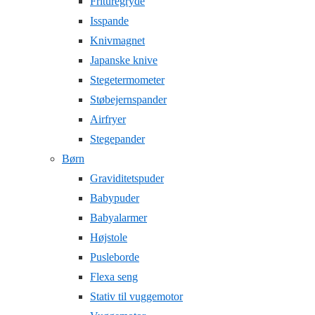
Frituregryde
Isspande
Knivmagnet
Japanske knive
Stegetermometer
Støbejernspander
Airfryer
Stegepander
Børn
Graviditetspuder
Babypuder
Babyalarmer
Højstole
Pusleborde
Flexa seng
Stativ til vuggemotor