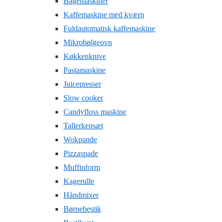
Bagemaskiner
Kaffemaskine med kværn
Fuldautomatisk kaffemaskine
Mikrobølgeovn
Køkkenknive
Pastamaskine
Juicepresser
Slow cooker
Candyfloss maskine
Tallerkensæt
Wokpande
Pizzaspade
Muffinform
Kagerulle
Håndmixer
Børnebestik