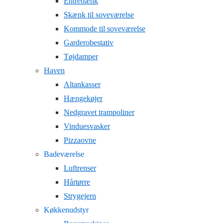
Entrebænk
Skænk til soveværelse
Kommode til soveværelse
Garderobestativ
Tøjdamper
Haven
Altankasser
Hængekøjer
Nedgravet trampoliner
Vinduesvasker
Pizzaovne
Badeværelse
Luftrenser
Hårtørre
Strygejern
Køkkenudstyr