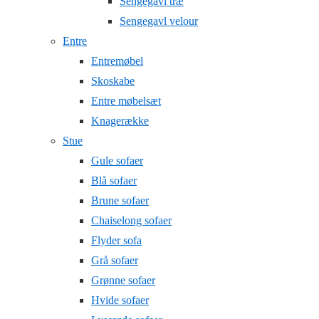
Sengegavl træ
Sengegavl velour
Entre
Entremøbel
Skoskabe
Entre møbelsæt
Knagerække
Stue
Gule sofaer
Blå sofaer
Brune sofaer
Chaiselong sofaer
Flyder sofa
Grå sofaer
Grønne sofaer
Hvide sofaer