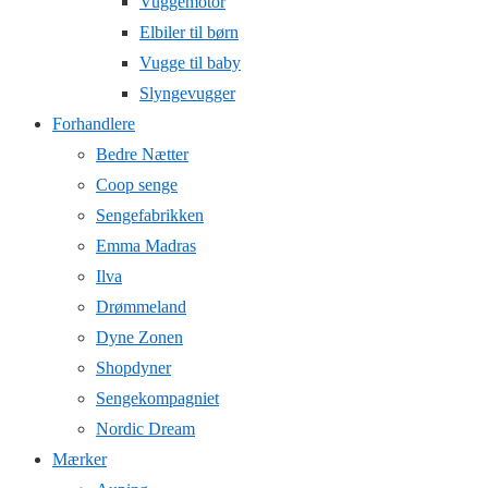
Vuggemotor
Elbiler til børn
Vugge til baby
Slyngevugger
Forhandlere
Bedre Nætter
Coop senge
Sengefabrikken
Emma Madras
Ilva
Drømmeland
Dyne Zonen
Shopdyner
Sengekompagniet
Nordic Dream
Mærker