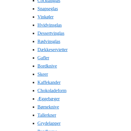
Cocktailglas
Snapseglas
Vinkøler
Hvidvinsglas
Dessertvinglas
Rødvinsglas
Dækkeservietter
Gafler
Bordknive
Skeer
Kaffekander
Chokoladeform
Æggebæger
Børneknive
Tallerkner
Grydelapper