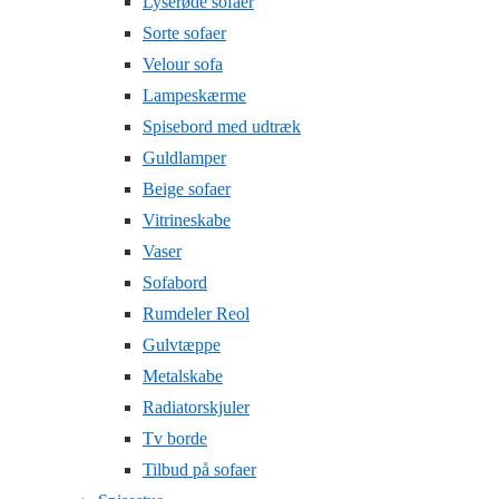
Lyserøde sofaer
Sorte sofaer
Velour sofa
Lampeskærme
Spisebord med udtræk
Guldlamper
Beige sofaer
Vitrineskabe
Vaser
Sofabord
Rumdeler Reol
Gulvtæppe
Metalskabe
Radiatorskjuler
Tv borde
Tilbud på sofaer