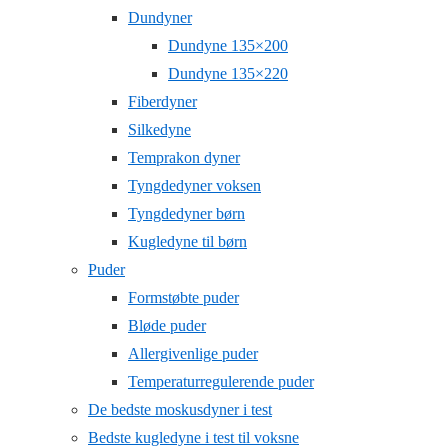
Dundyner
Dundyne 135×200
Dundyne 135×220
Fiberdyner
Silkedyne
Temprakon dyner
Tyngdedyner voksen
Tyngdedyner børn
Kugledyne til børn
Puder
Formstøbte puder
Bløde puder
Allergivenlige puder
Temperaturregulerende puder
De bedste moskusdyner i test
Bedste kugledyne i test til voksne