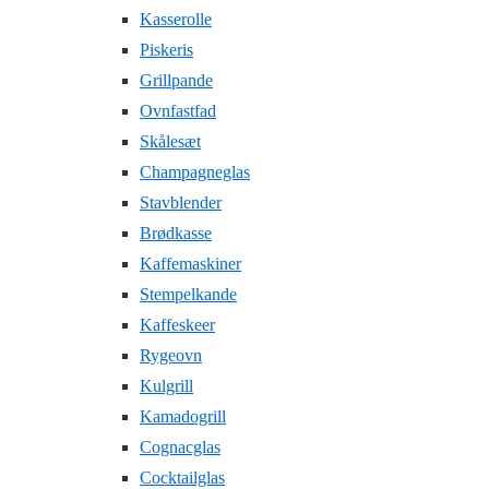
Kasserolle
Piskeris
Grillpande
Ovnfastfad
Skålesæt
Champagneglas
Stavblender
Brødkasse
Kaffemaskiner
Stempelkande
Kaffeskeer
Rygeovn
Kulgrill
Kamadogrill
Cognacglas
Cocktailglas