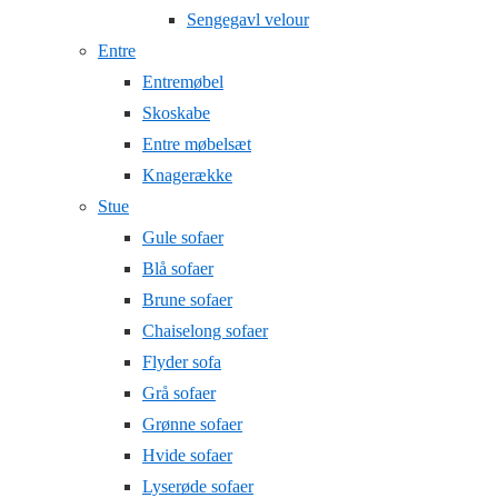
Sengegavl velour
Entre
Entremøbel
Skoskabe
Entre møbelsæt
Knagerække
Stue
Gule sofaer
Blå sofaer
Brune sofaer
Chaiselong sofaer
Flyder sofa
Grå sofaer
Grønne sofaer
Hvide sofaer
Lyserøde sofaer