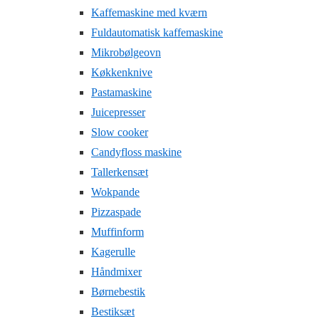
Kaffemaskine med kværn
Fuldautomatisk kaffemaskine
Mikrobølgeovn
Køkkenknive
Pastamaskine
Juicepresser
Slow cooker
Candyfloss maskine
Tallerkensæt
Wokpande
Pizzaspade
Muffinform
Kagerulle
Håndmixer
Børnebestik
Bestiksæt