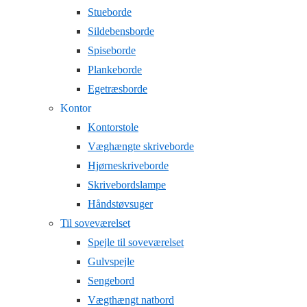
Stueborde
Sildebensborde
Spiseborde
Plankeborde
Egetræsborde
Kontor
Kontorstole
Væghængte skriveborde
Hjørneskriveborde
Skrivebordslampe
Håndstøvsuger
Til soveværelset
Spejle til soveværelset
Gulvspejle
Sengebord
Vægthængt natbord