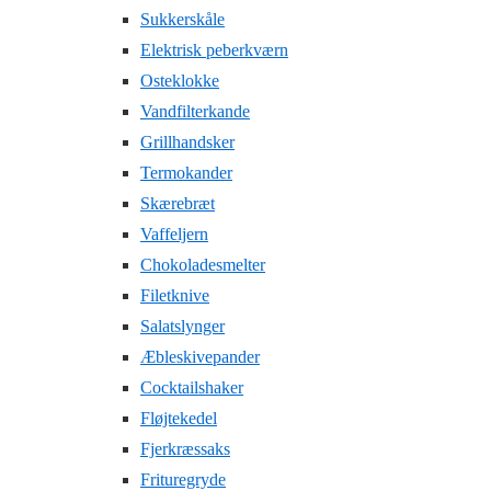
Sukkerskåle
Elektrisk peberkværn
Osteklokke
Vandfilterkande
Grillhandsker
Termokander
Skærebræt
Vaffeljern
Chokoladesmelter
Filetknive
Salatslynger
Æbleskivepander
Cocktailshaker
Fløjtekedel
Fjerkræssaks
Frituregryde