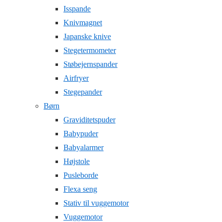
Isspande
Knivmagnet
Japanske knive
Stegetermometer
Støbejernspander
Airfryer
Stegepander
Børn
Graviditetspuder
Babypuder
Babyalarmer
Højstole
Pusleborde
Flexa seng
Stativ til vuggemotor
Vuggemotor