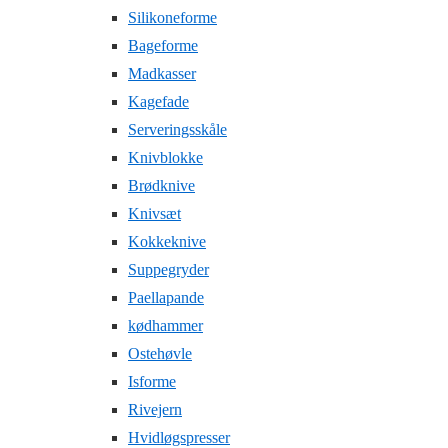
Silikoneforme
Bageforme
Madkasser
Kagefade
Serveringsskåle
Knivblokke
Brødknive
Knivsæt
Kokkeknive
Suppegryder
Paellapande
kødhammer
Ostehøvle
Isforme
Rivejern
Hvidløgspresser