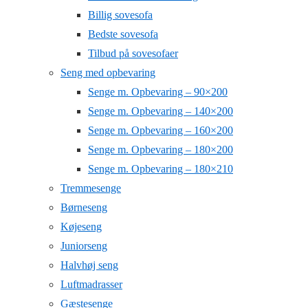
Billig sovesofa
Bedste sovesofa
Tilbud på sovesofaer
Seng med opbevaring
Senge m. Opbevaring – 90×200
Senge m. Opbevaring – 140×200
Senge m. Opbevaring – 160×200
Senge m. Opbevaring – 180×200
Senge m. Opbevaring – 180×210
Tremmesenge
Børneseng
Køjeseng
Juniorseng
Halvhøj seng
Luftmadrasser
Gæstesenge