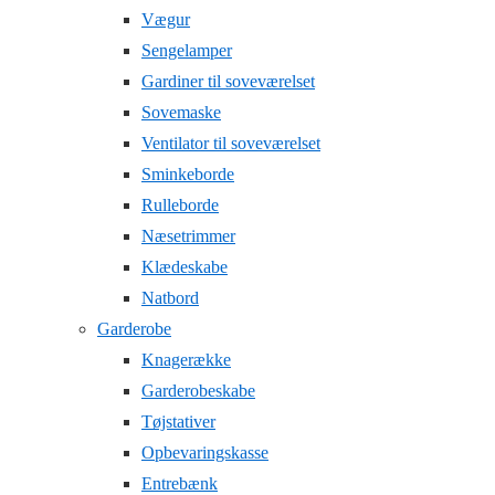
Vægur
Sengelamper
Gardiner til soveværelset
Sovemaske
Ventilator til soveværelset
Sminkeborde
Rulleborde
Næsetrimmer
Klædeskabe
Natbord
Garderobe
Knagerække
Garderobeskabe
Tøjstativer
Opbevaringskasse
Entrebænk