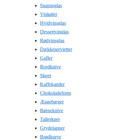
Snapseglas
Vinkøler
Hvidvinsglas
Dessertvinglas
Rødvinsglas
Dækkeservietter
Gafler
Bordknive
Skeer
Kaffekander
Chokoladeform
Æggebæger
Børneknive
Tallerkner
Grydelapper
Brødkurve