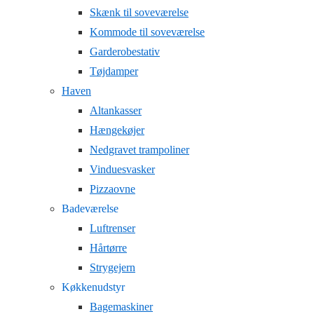
Skænk til soveværelse
Kommode til soveværelse
Garderobestativ
Tøjdamper
Haven
Altankasser
Hængekøjer
Nedgravet trampoliner
Vinduesvasker
Pizzaovne
Badeværelse
Luftrenser
Hårtørre
Strygejern
Køkkenudstyr
Bagemaskiner