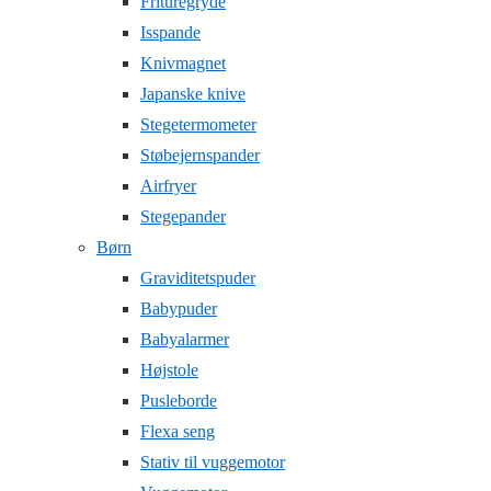
Frituregryde
Isspande
Knivmagnet
Japanske knive
Stegetermometer
Støbejernspander
Airfryer
Stegepander
Børn
Graviditetspuder
Babypuder
Babyalarmer
Højstole
Pusleborde
Flexa seng
Stativ til vuggemotor