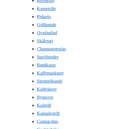
Bestiksæt
Kasserolle
Piskeris
Grillpande
Ovnfastfad
Skålesæt
Champagneglas
Stavblender
Brødkasse
Kaffemaskiner
Stempelkande
Kaffeskeer
Rygeovn
Kulgrill
Kamadogrill
Cognacglas