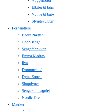
Vuggemotor
Elbiler til børn
Vugge til baby
Slyngevugger
Forhandlere
Bedre Nætter
Coop senge
Sengefabrikken
Emma Madras
Ilva
Drømmeland
Dyne Zonen
Shopdyner
Sengekompagniet
Nordic Dream
Mærker