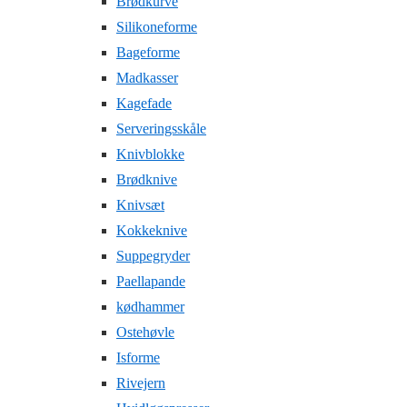
Brødkurve
Silikoneforme
Bageforme
Madkasser
Kagefade
Serveringsskåle
Knivblokke
Brødknive
Knivsæt
Kokkeknive
Suppegryder
Paellapande
kødhammer
Ostehøvle
Isforme
Rivejern