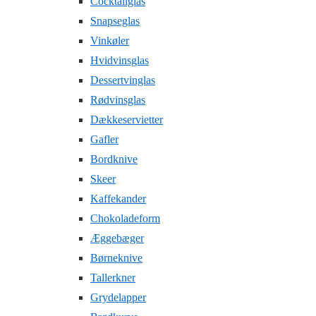
Cocktailglas
Snapseglas
Vinkøler
Hvidvinsglas
Dessertvinglas
Rødvinsglas
Dækkeservietter
Gafler
Bordknive
Skeer
Kaffekander
Chokoladeform
Æggebæger
Børneknive
Tallerkner
Grydelapper