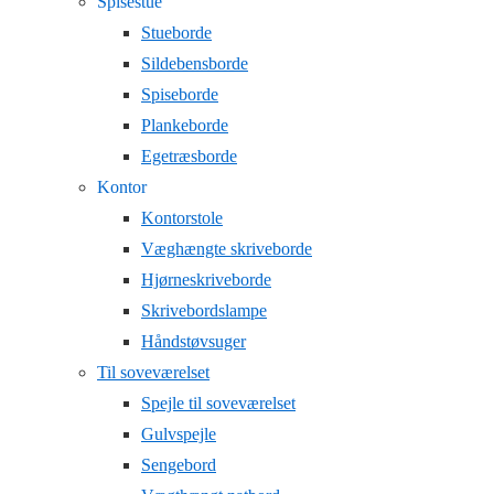
Spisestue
Stueborde
Sildebensborde
Spiseborde
Plankeborde
Egetræsborde
Kontor
Kontorstole
Væghængte skriveborde
Hjørneskriveborde
Skrivebordslampe
Håndstøvsuger
Til soveværelset
Spejle til soveværelset
Gulvspejle
Sengebord