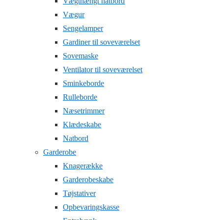
Vægthængt natbord
Vægur
Sengelamper
Gardiner til soveværelset
Sovemaske
Ventilator til soveværelset
Sminkeborde
Rulleborde
Næsetrimmer
Klædeskabe
Natbord
Garderobe
Knagerække
Garderobeskabe
Tøjstativer
Opbevaringskasse