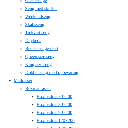
Gæstesenge
Seng med skuffer
Weekendseng
Skabsseng
Trekvart seng
Daybeds
Bedste senge i test
Queen size seng
King size seng
Dobbeltseng med opbevaring
Madrasser
Boxmadrasser
Boxmadras 70×200
Boxmadras 80×200
Boxmadras 90×200
Boxmadras 120×200