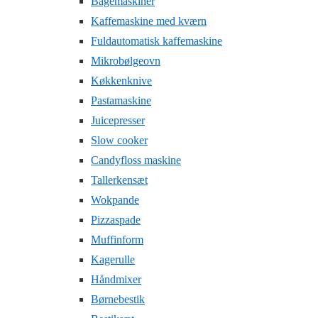
Bagemaskiner
Kaffemaskine med kværn
Fuldautomatisk kaffemaskine
Mikrobølgeovn
Køkkenknive
Pastamaskine
Juicepresser
Slow cooker
Candyfloss maskine
Tallerkensæt
Wokpande
Pizzaspade
Muffinform
Kagerulle
Håndmixer
Børnebestik