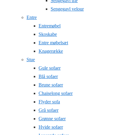
Sengegavl træ
Sengegavl velour
Entre
Entremøbel
Skoskabe
Entre møbelsæt
Knagerække
Stue
Gule sofaer
Blå sofaer
Brune sofaer
Chaiselong sofaer
Flyder sofa
Grå sofaer
Grønne sofaer
Hvide sofaer