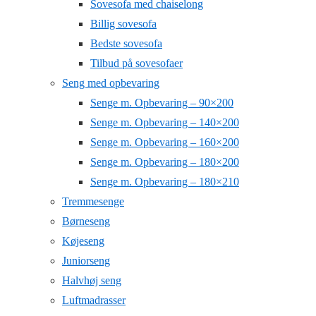
Sovesofa med chaiselong
Billig sovesofa
Bedste sovesofa
Tilbud på sovesofaer
Seng med opbevaring
Senge m. Opbevaring – 90×200
Senge m. Opbevaring – 140×200
Senge m. Opbevaring – 160×200
Senge m. Opbevaring – 180×200
Senge m. Opbevaring – 180×210
Tremmesenge
Børneseng
Køjeseng
Juniorseng
Halvhøj seng
Luftmadrasser