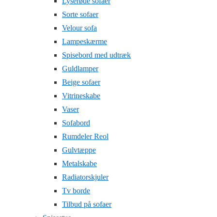
Lyserøde sofaer
Sorte sofaer
Velour sofa
Lampeskærme
Spisebord med udtræk
Guldlamper
Beige sofaer
Vitrineskabe
Vaser
Sofabord
Rumdeler Reol
Gulvtæppe
Metalskabe
Radiatorskjuler
Tv borde
Tilbud på sofaer