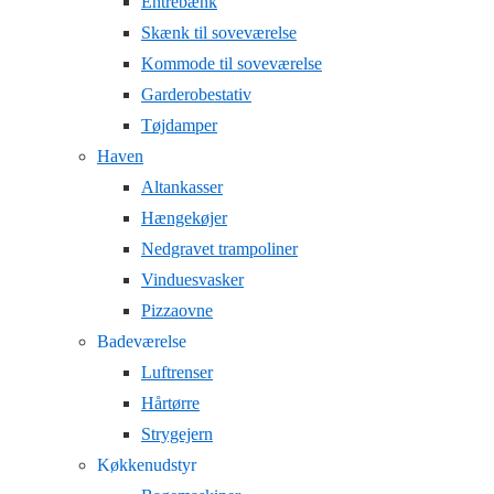
Entrebænk
Skænk til soveværelse
Kommode til soveværelse
Garderobestativ
Tøjdamper
Haven
Altankasser
Hængekøjer
Nedgravet trampoliner
Vinduesvasker
Pizzaovne
Badeværelse
Luftrenser
Hårtørre
Strygejern
Køkkenudstyr