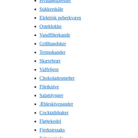
Hvidløgspresser
Sukkerskåle
Elektrisk peberkværn
Osteklokke
Vandfilterkande
Grillhandsker
Termokander
Skærebræt
Vaffeljern
Chokoladesmelter
Filetknive
Salatslynger
Æbleskivepander
Cocktailshaker
Fløjtekedel
Fjerkræssaks