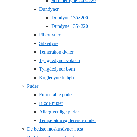
Sommerdyne 200×220
Dundyner
Dundyne 135×200
Dundyne 135×220
Fiberdyner
Silkedyne
Temprakon dyner
Tyngdedyner voksen
Tyngdedyner børn
Kugledyne til børn
Puder
Formstøbte puder
Bløde puder
Allergivenlige puder
Temperaturregulerende puder
De bedste moskusdyner i test