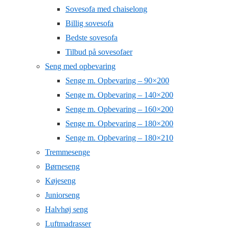
Sovesofa med chaiselong
Billig sovesofa
Bedste sovesofa
Tilbud på sovesofaer
Seng med opbevaring
Senge m. Opbevaring – 90×200
Senge m. Opbevaring – 140×200
Senge m. Opbevaring – 160×200
Senge m. Opbevaring – 180×200
Senge m. Opbevaring – 180×210
Tremmesenge
Børneseng
Køjeseng
Juniorseng
Halvhøj seng
Luftmadrasser