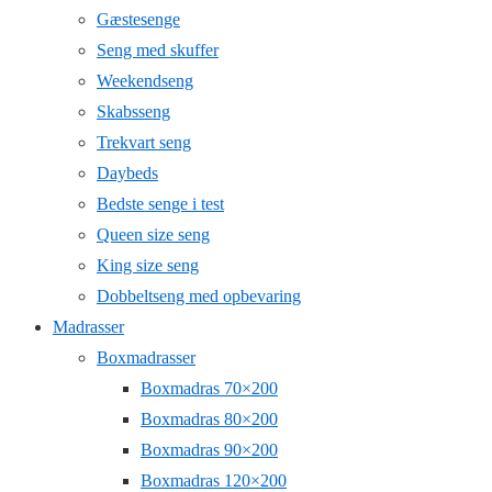
Gæstesenge
Seng med skuffer
Weekendseng
Skabsseng
Trekvart seng
Daybeds
Bedste senge i test
Queen size seng
King size seng
Dobbeltseng med opbevaring
Madrasser
Boxmadrasser
Boxmadras 70×200
Boxmadras 80×200
Boxmadras 90×200
Boxmadras 120×200