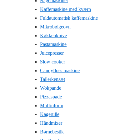
Bagemaskiner
Kaffemaskine med kværn
Fuldautomatisk kaffemaskine
Mikrobølgeovn
Køkkenknive
Pastamaskine
Juicepresser
Slow cooker
Candyfloss maskine
Tallerkensæt
Wokpande
Pizzaspade
Muffinform
Kagerulle
Håndmixer
Børnebestik