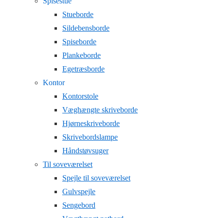
Spisestue
Stueborde
Sildebensborde
Spiseborde
Plankeborde
Egetræsborde
Kontor
Kontorstole
Væghængte skriveborde
Hjørneskriveborde
Skrivebordslampe
Håndstøvsuger
Til soveværelset
Spejle til soveværelset
Gulvspejle
Sengebord