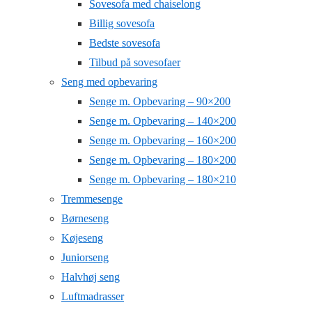
Sovesofa med chaiselong
Billig sovesofa
Bedste sovesofa
Tilbud på sovesofaer
Seng med opbevaring
Senge m. Opbevaring – 90×200
Senge m. Opbevaring – 140×200
Senge m. Opbevaring – 160×200
Senge m. Opbevaring – 180×200
Senge m. Opbevaring – 180×210
Tremmesenge
Børneseng
Køjeseng
Juniorseng
Halvhøj seng
Luftmadrasser