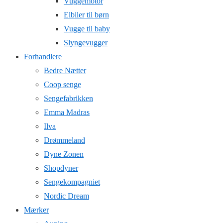
Vuggemotor
Elbiler til børn
Vugge til baby
Slyngevugger
Forhandlere
Bedre Nætter
Coop senge
Sengefabrikken
Emma Madras
Ilva
Drømmeland
Dyne Zonen
Shopdyner
Sengekompagniet
Nordic Dream
Mærker