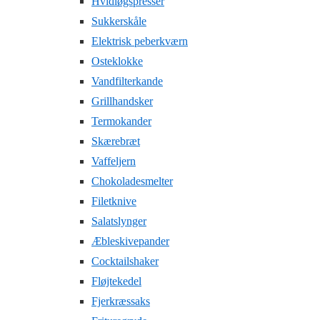
Hvidløgspresser
Sukkerskåle
Elektrisk peberkværn
Osteklokke
Vandfilterkande
Grillhandsker
Termokander
Skærebræt
Vaffeljern
Chokoladesmelter
Filetknive
Salatslynger
Æbleskivepander
Cocktailshaker
Fløjtekedel
Fjerkræssaks