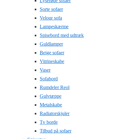
Lyserøde sofaer
Sorte sofaer
Velour sofa
Lampeskærme
Spisebord med udtræk
Guldlamper
Beige sofaer
Vitrineskabe
Vaser
Sofabord
Rumdeler Reol
Gulvtæppe
Metalskabe
Radiatorskjuler
Tv borde
Tilbud på sofaer