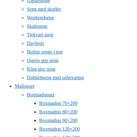
Gæstesenge
Seng med skuffer
Weekendseng
Skabsseng
Trekvart seng
Daybeds
Bedste senge i test
Queen size seng
King size seng
Dobbeltseng med opbevaring
Madrasser
Boxmadrasser
Boxmadras 70×200
Boxmadras 80×200
Boxmadras 90×200
Boxmadras 120×200