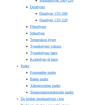
Sommerdyne 200×220
Dundyner
Dundyne 135×200
Dundyne 135×220
Fiberdyner
Silkedyne
Temprakon dyner
Tyngdedyner voksen
Tyngdedyner børn
Kugledyne til børn
Puder
Formstøbte puder
Bløde puder
Allergivenlige puder
Temperaturregulerende puder
De bedste moskusdyner i test