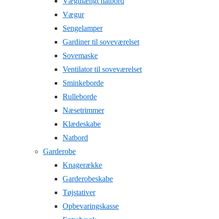
Vægthængt natbord
Vægur
Sengelamper
Gardiner til soveværelset
Sovemaske
Ventilator til soveværelset
Sminkeborde
Rulleborde
Næsetrimmer
Klædeskabe
Natbord
Garderobe
Knagerække
Garderobeskabe
Tøjstativer
Opbevaringskasse