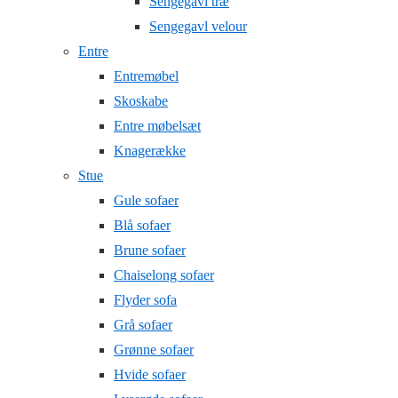
Sengegavl træ
Sengegavl velour
Entre
Entremøbel
Skoskabe
Entre møbelsæt
Knagerække
Stue
Gule sofaer
Blå sofaer
Brune sofaer
Chaiselong sofaer
Flyder sofa
Grå sofaer
Grønne sofaer
Hvide sofaer