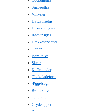
Cocktailglas
Snapseglas
Vinkøler
Hvidvinsglas
Dessertvinglas
Rødvinsglas
Dækkeservietter
Gafler
Bordknive
Skeer
Kaffekander
Chokoladeform
Æggebæger
Børneknive
Tallerkner
Grydelapper