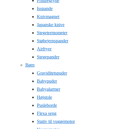
Frituregryde
Isspande
Knivmagnet
Japanske knive
Stegetermometer
Støbejernspander
Airfryer
Stegepander
Børn
Graviditetspuder
Babypuder
Babyalarmer
Højstole
Pusleborde
Flexa seng
Stativ til vuggemotor