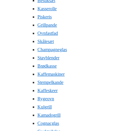
Bestiksæt
Kasserolle
Piskeris
Grillpande
Ovnfastfad
Skålesæt
Champagneglas
Stavblender
Brødkasse
Kaffemaskiner
Stempelkande
Kaffeskeer
Rygeovn
Kulgrill
Kamadogrill
Cognacglas