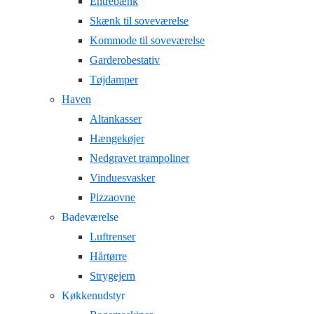
Entrebænk
Skænk til soveværelse
Kommode til soveværelse
Garderobestativ
Tøjdamper
Haven
Altankasser
Hængekøjer
Nedgravet trampoliner
Vinduesvasker
Pizzaovne
Badeværelse
Luftrenser
Hårtørre
Strygejern
Køkkenudstyr