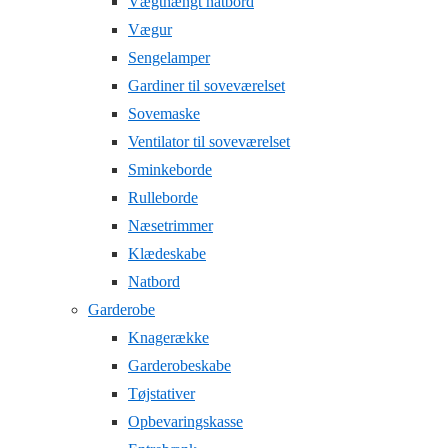
Vægthængt natbord
Vægur
Sengelamper
Gardiner til soveværelset
Sovemaske
Ventilator til soveværelset
Sminkeborde
Rulleborde
Næsetrimmer
Klædeskabe
Natbord
Garderobe
Knagerække
Garderobeskabe
Tøjstativer
Opbevaringskasse