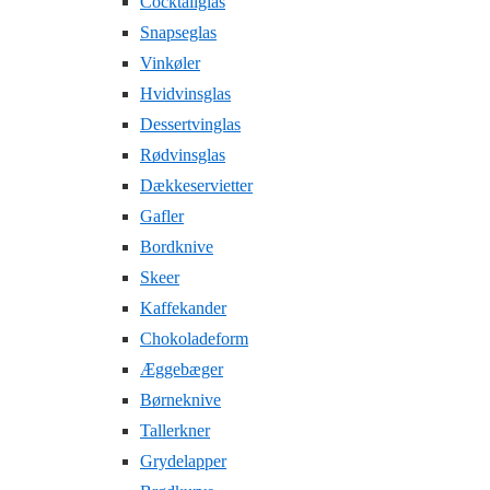
Cocktailglas
Snapseglas
Vinkøler
Hvidvinsglas
Dessertvinglas
Rødvinsglas
Dækkeservietter
Gafler
Bordknive
Skeer
Kaffekander
Chokoladeform
Æggebæger
Børneknive
Tallerkner
Grydelapper