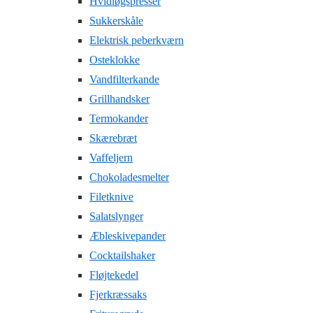
Hvidløgspresser
Sukkerskåle
Elektrisk peberkværn
Osteklokke
Vandfilterkande
Grillhandsker
Termokander
Skærebræt
Vaffeljern
Chokoladesmelter
Filetknive
Salatslynger
Æbleskivepander
Cocktailshaker
Fløjtekedel
Fjerkræssaks