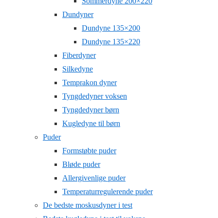
Sommerdyne 200×220
Dundyner
Dundyne 135×200
Dundyne 135×220
Fiberdyner
Silkedyne
Temprakon dyner
Tyngdedyner voksen
Tyngdedyner børn
Kugledyne til børn
Puder
Formstøbte puder
Bløde puder
Allergivenlige puder
Temperaturregulerende puder
De bedste moskusdyner i test