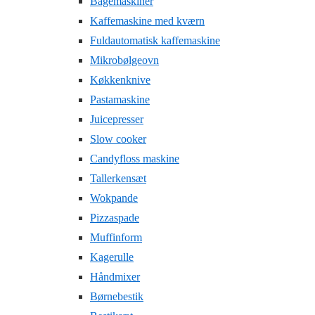
Bagemaskiner
Kaffemaskine med kværn
Fuldautomatisk kaffemaskine
Mikrobølgeovn
Køkkenknive
Pastamaskine
Juicepresser
Slow cooker
Candyfloss maskine
Tallerkensæt
Wokpande
Pizzaspade
Muffinform
Kagerulle
Håndmixer
Børnebestik