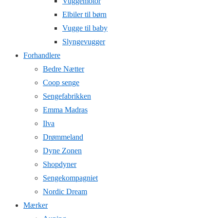
Vuggemotor
Elbiler til børn
Vugge til baby
Slyngevugger
Forhandlere
Bedre Nætter
Coop senge
Sengefabrikken
Emma Madras
Ilva
Drømmeland
Dyne Zonen
Shopdyner
Sengekompagniet
Nordic Dream
Mærker