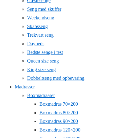
Gæstesenge
Seng med skuffer
Weekendseng
Skabsseng
Trekvart seng
Daybeds
Bedste senge i test
Queen size seng
King size seng
Dobbeltseng med opbevaring
Madrasser
Boxmadrasser
Boxmadras 70×200
Boxmadras 80×200
Boxmadras 90×200
Boxmadras 120×200