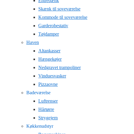
Entrebænk
Skænk til soveværelse
Kommode til soveværelse
Garderobestativ
Tøjdamper
Haven
Altankasser
Hængekøjer
Nedgravet trampoliner
Vinduesvasker
Pizzaovne
Badeværelse
Luftrenser
Hårtørre
Strygejern
Køkkenudstyr