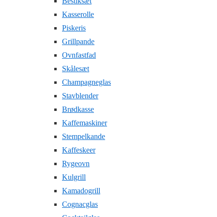
Bestiksæt
Kasserolle
Piskeris
Grillpande
Ovnfastfad
Skålesæt
Champagneglas
Stavblender
Brødkasse
Kaffemaskiner
Stempelkande
Kaffeskeer
Rygeovn
Kulgrill
Kamadogrill
Cognacglas