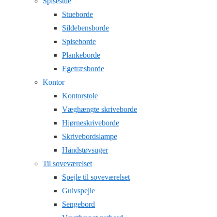
Spisestue
Stueborde
Sildebensborde
Spiseborde
Plankeborde
Egetræsborde
Kontor
Kontorstole
Væghængte skriveborde
Hjørneskriveborde
Skrivebordslampe
Håndstøvsuger
Til soveværelset
Spejle til soveværelset
Gulvspejle
Sengebord