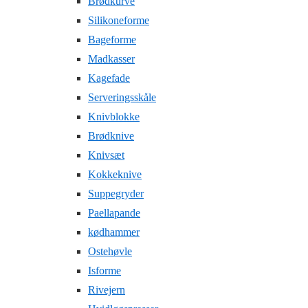
Brødkurve
Silikoneforme
Bageforme
Madkasser
Kagefade
Serveringsskåle
Knivblokke
Brødknive
Knivsæt
Kokkeknive
Suppegryder
Paellapande
kødhammer
Ostehøvle
Isforme
Rivejern