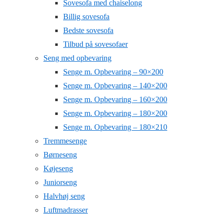
Sovesofa med chaiselong
Billig sovesofa
Bedste sovesofa
Tilbud på sovesofaer
Seng med opbevaring
Senge m. Opbevaring – 90×200
Senge m. Opbevaring – 140×200
Senge m. Opbevaring – 160×200
Senge m. Opbevaring – 180×200
Senge m. Opbevaring – 180×210
Tremmesenge
Børneseng
Køjeseng
Juniorseng
Halvhøj seng
Luftmadrasser