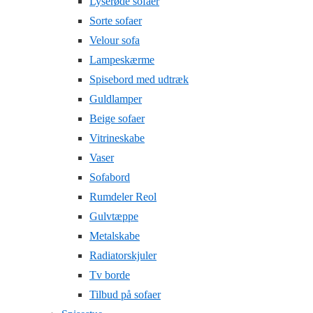
Lyserøde sofaer
Sorte sofaer
Velour sofa
Lampeskærme
Spisebord med udtræk
Guldlamper
Beige sofaer
Vitrineskabe
Vaser
Sofabord
Rumdeler Reol
Gulvtæppe
Metalskabe
Radiatorskjuler
Tv borde
Tilbud på sofaer