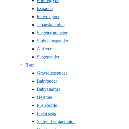
Frituregryde
Isspande
Knivmagnet
Japanske knive
Stegetermometer
Støbejernspander
Airfryer
Stegepander
Børn
Graviditetspuder
Babypuder
Babyalarmer
Højstole
Pusleborde
Flexa seng
Stativ til vuggemotor