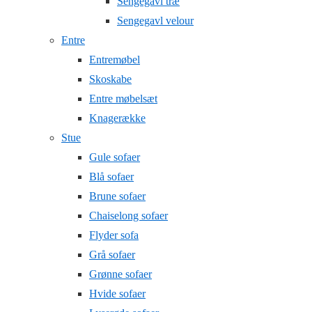
Sengegavl træ
Sengegavl velour
Entre
Entremøbel
Skoskabe
Entre møbelsæt
Knagerække
Stue
Gule sofaer
Blå sofaer
Brune sofaer
Chaiselong sofaer
Flyder sofa
Grå sofaer
Grønne sofaer
Hvide sofaer