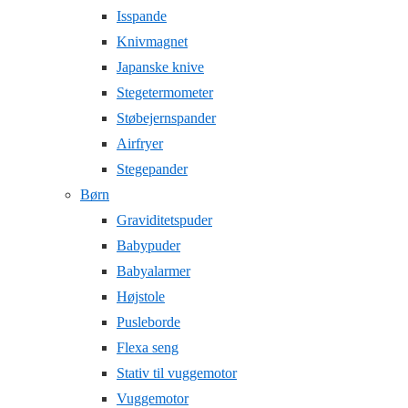
Isspande
Knivmagnet
Japanske knive
Stegetermometer
Støbejernspander
Airfryer
Stegepander
Børn
Graviditetspuder
Babypuder
Babyalarmer
Højstole
Pusleborde
Flexa seng
Stativ til vuggemotor
Vuggemotor