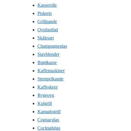
Kasserolle
Piskeris
Grillpande
Ovnfastfad
Skålesæt
Champagneglas
Stavblender
Brødkasse
Kaffemaskiner
Stempelkande
Kaffeskeer
Rygeovn
Kulgrill
Kamadogrill
Cognacglas
Cocktailglas