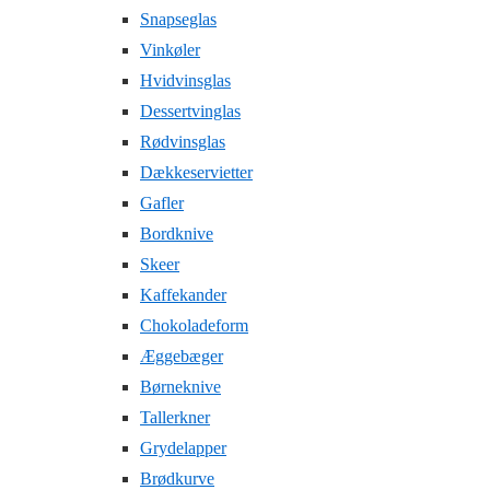
Snapseglas
Vinkøler
Hvidvinsglas
Dessertvinglas
Rødvinsglas
Dækkeservietter
Gafler
Bordknive
Skeer
Kaffekander
Chokoladeform
Æggebæger
Børneknive
Tallerkner
Grydelapper
Brødkurve