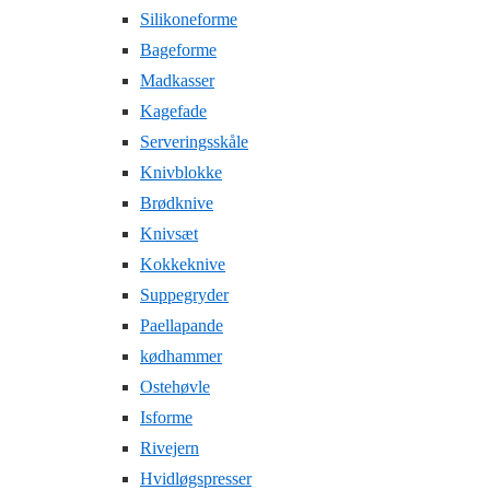
Silikoneforme
Bageforme
Madkasser
Kagefade
Serveringsskåle
Knivblokke
Brødknive
Knivsæt
Kokkeknive
Suppegryder
Paellapande
kødhammer
Ostehøvle
Isforme
Rivejern
Hvidløgspresser