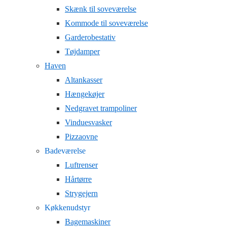
Skænk til soveværelse
Kommode til soveværelse
Garderobestativ
Tøjdamper
Haven
Altankasser
Hængekøjer
Nedgravet trampoliner
Vinduesvasker
Pizzaovne
Badeværelse
Luftrenser
Hårtørre
Strygejern
Køkkenudstyr
Bagemaskiner