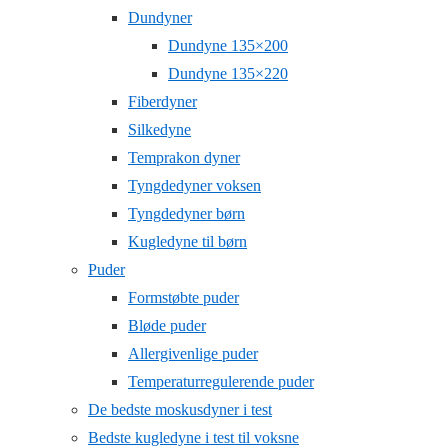
Dundyner
Dundyne 135×200
Dundyne 135×220
Fiberdyner
Silkedyne
Temprakon dyner
Tyngdedyner voksen
Tyngdedyner børn
Kugledyne til børn
Puder
Formstøbte puder
Bløde puder
Allergivenlige puder
Temperaturregulerende puder
De bedste moskusdyner i test
Bedste kugledyne i test til voksne