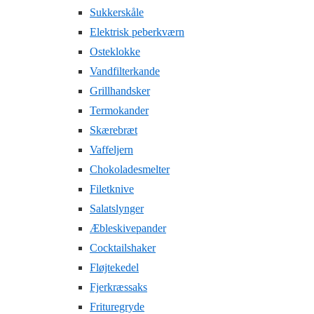
Sukkerskåle
Elektrisk peberkværn
Osteklokke
Vandfilterkande
Grillhandsker
Termokander
Skærebræt
Vaffeljern
Chokoladesmelter
Filetknive
Salatslynger
Æbleskivepander
Cocktailshaker
Fløjtekedel
Fjerkræssaks
Frituregryde