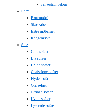
Sengegavl velour
Entre
Entremøbel
Skoskabe
Entre møbelsæt
Knagerække
Stue
Gule sofaer
Blå sofaer
Brune sofaer
Chaiselong sofaer
Flyder sofa
Grå sofaer
Grønne sofaer
Hvide sofaer
Lyserøde sofaer