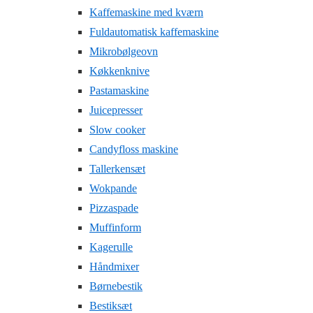
Kaffemaskine med kværn
Fuldautomatisk kaffemaskine
Mikrobølgeovn
Køkkenknive
Pastamaskine
Juicepresser
Slow cooker
Candyfloss maskine
Tallerkensæt
Wokpande
Pizzaspade
Muffinform
Kagerulle
Håndmixer
Børnebestik
Bestiksæt