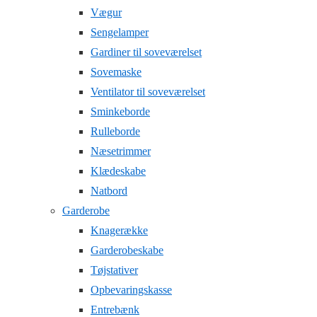
Vægur
Sengelamper
Gardiner til soveværelset
Sovemaske
Ventilator til soveværelset
Sminkeborde
Rulleborde
Næsetrimmer
Klædeskabe
Natbord
Garderobe
Knagerække
Garderobeskabe
Tøjstativer
Opbevaringskasse
Entrebænk