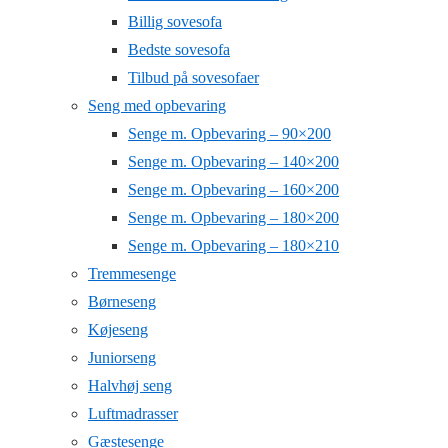
Billig sovesofa
Bedste sovesofa
Tilbud på sovesofaer
Seng med opbevaring
Senge m. Opbevaring – 90×200
Senge m. Opbevaring – 140×200
Senge m. Opbevaring – 160×200
Senge m. Opbevaring – 180×200
Senge m. Opbevaring – 180×210
Tremmesenge
Børneseng
Køjeseng
Juniorseng
Halvhøj seng
Luftmadrasser
Gæstesenge