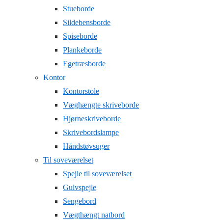
Stueborde
Sildebensborde
Spiseborde
Plankeborde
Egetræsborde
Kontor
Kontorstole
Væghængte skriveborde
Hjørneskriveborde
Skrivebordslampe
Håndstøvsuger
Til soveværelset
Spejle til soveværelset
Gulvspejle
Sengebord
Vægthængt natbord