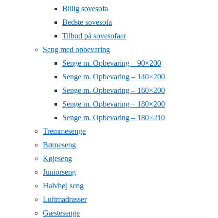
Billig sovesofa
Bedste sovesofa
Tilbud på sovesofaer
Seng med opbevaring
Senge m. Opbevaring – 90×200
Senge m. Opbevaring – 140×200
Senge m. Opbevaring – 160×200
Senge m. Opbevaring – 180×200
Senge m. Opbevaring – 180×210
Tremmesenge
Børneseng
Køjeseng
Juniorseng
Halvhøj seng
Luftmadrasser
Gæstesenge