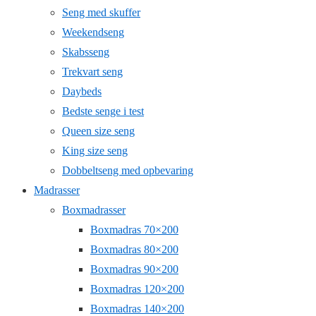
Seng med skuffer
Weekendseng
Skabsseng
Trekvart seng
Daybeds
Bedste senge i test
Queen size seng
King size seng
Dobbeltseng med opbevaring
Madrasser
Boxmadrasser
Boxmadras 70×200
Boxmadras 80×200
Boxmadras 90×200
Boxmadras 120×200
Boxmadras 140×200