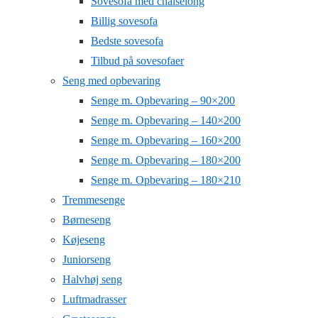
Sovesofa med chaiselong
Billig sovesofa
Bedste sovesofa
Tilbud på sovesofaer
Seng med opbevaring
Senge m. Opbevaring – 90×200
Senge m. Opbevaring – 140×200
Senge m. Opbevaring – 160×200
Senge m. Opbevaring – 180×200
Senge m. Opbevaring – 180×210
Tremmesenge
Børneseng
Køjeseng
Juniorseng
Halvhøj seng
Luftmadrasser