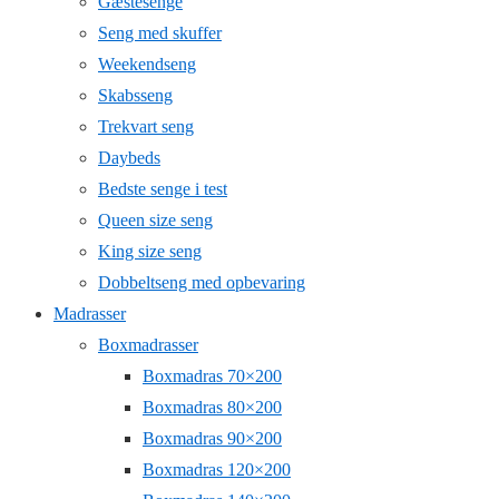
Gæstesenge
Seng med skuffer
Weekendseng
Skabsseng
Trekvart seng
Daybeds
Bedste senge i test
Queen size seng
King size seng
Dobbeltseng med opbevaring
Madrasser
Boxmadrasser
Boxmadras 70×200
Boxmadras 80×200
Boxmadras 90×200
Boxmadras 120×200