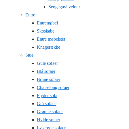
Sengegavl velour
Entre
Entremøbel
Skoskabe
Entre møbelsæt
Knagerække
Stue
Gule sofaer
Blå sofaer
Brune sofaer
Chaiselong sofaer
Flyder sofa
Grå sofaer
Grønne sofaer
Hvide sofaer
Lyserøde sofaer