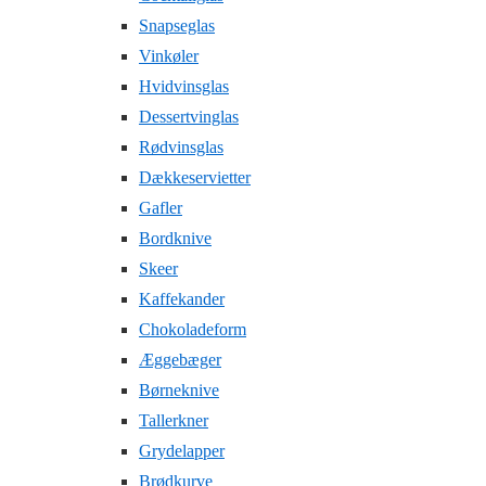
Snapseglas
Vinkøler
Hvidvinsglas
Dessertvinglas
Rødvinsglas
Dækkeservietter
Gafler
Bordknive
Skeer
Kaffekander
Chokoladeform
Æggebæger
Børneknive
Tallerkner
Grydelapper
Brødkurve