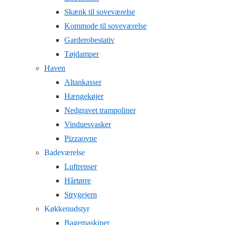
Skænk til soveværelse
Kommode til soveværelse
Garderobestativ
Tøjdamper
Haven
Altankasser
Hængekøjer
Nedgravet trampoliner
Vinduesvasker
Pizzaovne
Badeværelse
Luftrenser
Hårtørre
Strygejern
Køkkenudstyr
Bagemaskiner