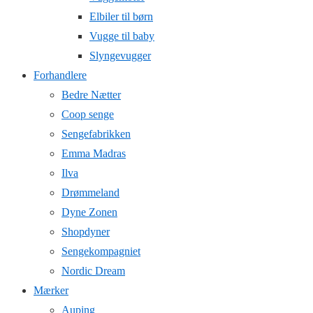
Elbiler til børn
Vugge til baby
Slyngevugger
Forhandlere
Bedre Nætter
Coop senge
Sengefabrikken
Emma Madras
Ilva
Drømmeland
Dyne Zonen
Shopdyner
Sengekompagniet
Nordic Dream
Mærker
Auping