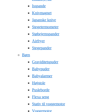
Isspande
Knivmagnet
Japanske knive
Stegetermometer
Støbejernspander
Airfryer
Stegepander
Børn
Graviditetspuder
Babypuder
Babyalarmer
Højstole
Pusleborde
Flexa seng
Stativ til vuggemotor
Vuggemotor