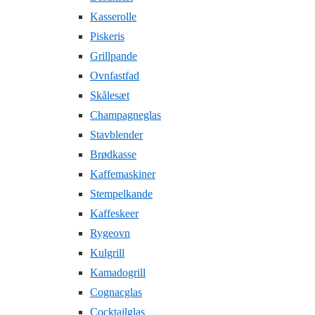
Kasserolle
Piskeris
Grillpande
Ovnfastfad
Skålesæt
Champagneglas
Stavblender
Brødkasse
Kaffemaskiner
Stempelkande
Kaffeskeer
Rygeovn
Kulgrill
Kamadogrill
Cognacglas
Cocktailglas