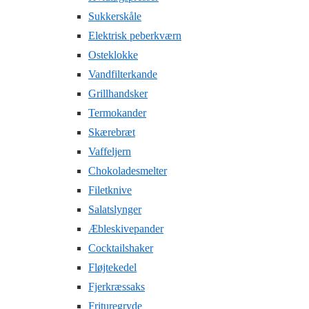
Sukkerskåle
Elektrisk peberkværn
Osteklokke
Vandfilterkande
Grillhandsker
Termokander
Skærebræt
Vaffeljern
Chokoladesmelter
Filetknive
Salatslynger
Æbleskivepander
Cocktailshaker
Fløjtekedel
Fjerkræssaks
Frituregryde