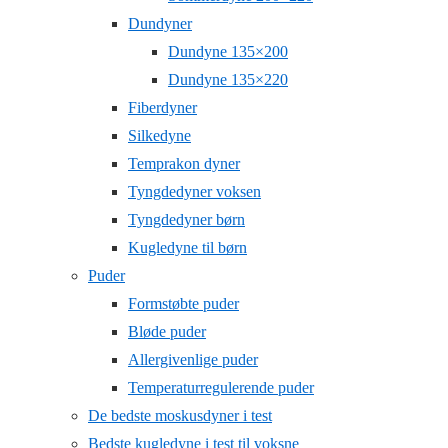
Dundyner
Dundyne 135×200
Dundyne 135×220
Fiberdyner
Silkedyne
Temprakon dyner
Tyngdedyner voksen
Tyngdedyner børn
Kugledyne til børn
Puder
Formstøbte puder
Bløde puder
Allergivenlige puder
Temperaturregulerende puder
De bedste moskusdyner i test
Bedste kugledyne i test til voksne