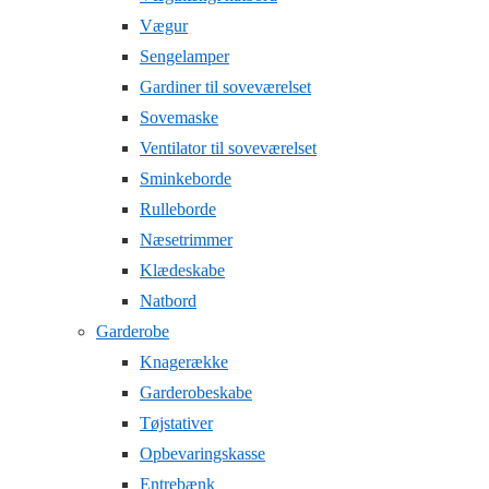
Vægur
Sengelamper
Gardiner til soveværelset
Sovemaske
Ventilator til soveværelset
Sminkeborde
Rulleborde
Næsetrimmer
Klædeskabe
Natbord
Garderobe
Knagerække
Garderobeskabe
Tøjstativer
Opbevaringskasse
Entrebænk