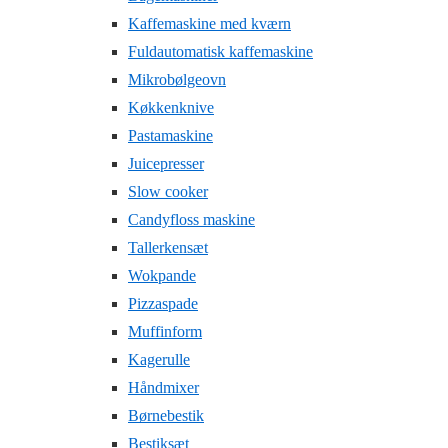
Kaffemaskine med kværn
Fuldautomatisk kaffemaskine
Mikrobølgeovn
Køkkenknive
Pastamaskine
Juicepresser
Slow cooker
Candyfloss maskine
Tallerkensæt
Wokpande
Pizzaspade
Muffinform
Kagerulle
Håndmixer
Børnebestik
Bestiksæt