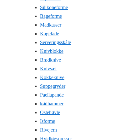
Silikoneforme
Bageforme
Madkasser
Kagefade
Serveringsskåle
Knivblokke
Brødknive
Knivsæt
Kokkeknive
Suppegryder
Paellapande
kødhammer
Ostehøvle
Isforme
Rivejern
Hvidløgspresser