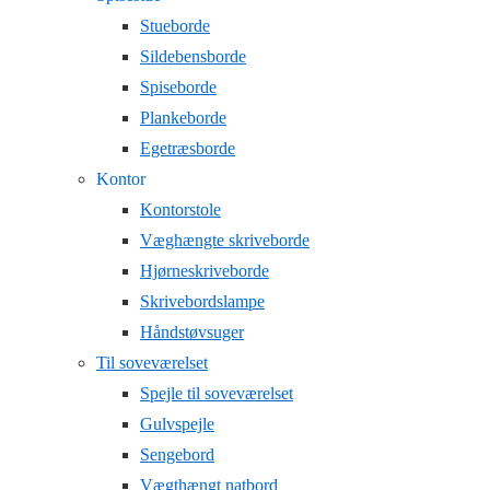
Stueborde
Sildebensborde
Spiseborde
Plankeborde
Egetræsborde
Kontor
Kontorstole
Væghængte skriveborde
Hjørneskriveborde
Skrivebordslampe
Håndstøvsuger
Til soveværelset
Spejle til soveværelset
Gulvspejle
Sengebord
Vægthængt natbord