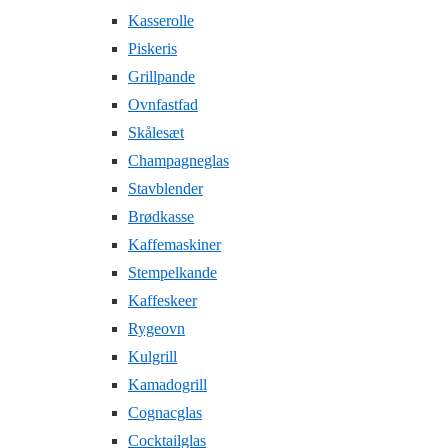
Kasserolle
Piskeris
Grillpande
Ovnfastfad
Skålesæt
Champagneglas
Stavblender
Brødkasse
Kaffemaskiner
Stempelkande
Kaffeskeer
Rygeovn
Kulgrill
Kamadogrill
Cognacglas
Cocktailglas