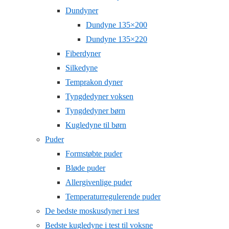
Dundyner
Dundyne 135×200
Dundyne 135×220
Fiberdyner
Silkedyne
Temprakon dyner
Tyngdedyner voksen
Tyngdedyner børn
Kugledyne til børn
Puder
Formstøbte puder
Bløde puder
Allergivenlige puder
Temperaturregulerende puder
De bedste moskusdyner i test
Bedste kugledyne i test til voksne