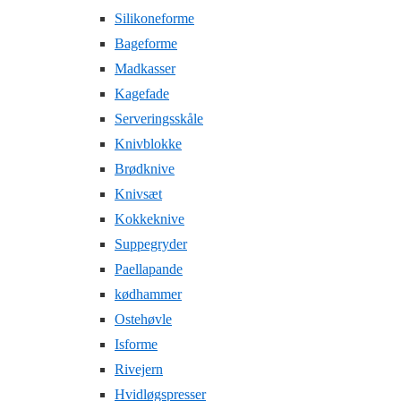
Silikoneforme
Bageforme
Madkasser
Kagefade
Serveringsskåle
Knivblokke
Brødknive
Knivsæt
Kokkeknive
Suppegryder
Paellapande
kødhammer
Ostehøvle
Isforme
Rivejern
Hvidløgspresser