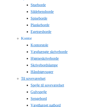
Stueborde
Sildebensborde
Spiseborde
Plankeborde
Egetræsborde
Kontor
Kontorstole
Væghængte skriveborde
Hjørneskriveborde
Skrivebordslampe
Håndstøvsuger
Til soveværelset
Spejle til soveværelset
Gulvspejle
Sengebord
Vægthængt natbord