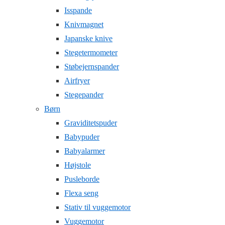
Isspande
Knivmagnet
Japanske knive
Stegetermometer
Støbejernspander
Airfryer
Stegepander
Børn
Graviditetspuder
Babypuder
Babyalarmer
Højstole
Pusleborde
Flexa seng
Stativ til vuggemotor
Vuggemotor