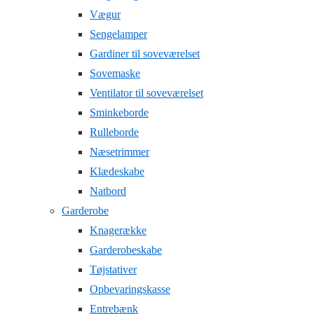
Vægur
Sengelamper
Gardiner til soveværelset
Sovemaske
Ventilator til soveværelset
Sminkeborde
Rulleborde
Næsetrimmer
Klædeskabe
Natbord
Garderobe
Knagerække
Garderobeskabe
Tøjstativer
Opbevaringskasse
Entrebænk