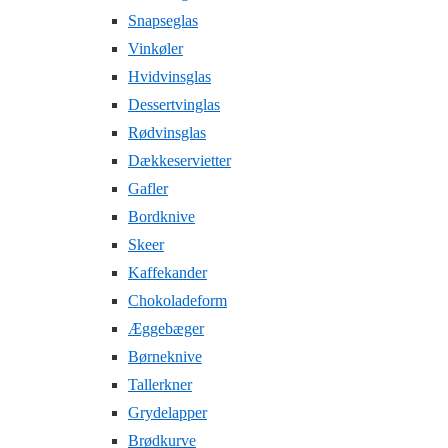
Snapseglas
Vinkøler
Hvidvinsglas
Dessertvinglas
Rødvinsglas
Dækkeservietter
Gafler
Bordknive
Skeer
Kaffekander
Chokoladeform
Æggebæger
Børneknive
Tallerkner
Grydelapper
Brødkurve