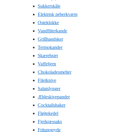
Sukkerskåle
Elektrisk peberkværn
Osteklokke
Vandfilterkande
Grillhandsker
Termokander
Skærebræt
Vaffeljern
Chokoladesmelter
Filetknive
Salatslynger
Æbleskivepander
Cocktailshaker
Fløjtekedel
Fjerkræssaks
Frituregryde