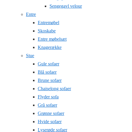
Sengegavl velour
Entre
Entremøbel
Skoskabe
Entre møbelsæt
Knagerække
Stue
Gule sofaer
Blå sofaer
Brune sofaer
Chaiselong sofaer
Flyder sofa
Grå sofaer
Grønne sofaer
Hvide sofaer
Lyserøde sofaer