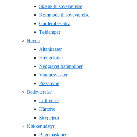
Skænk til soveværelse
Kommode til soveværelse
Garderobestativ
Tøjdamper
Haven
Altankasser
Hængekøjer
Nedgravet trampoliner
Vinduesvasker
Pizzaovne
Badeværelse
Luftrenser
Hårtørre
Strygejern
Køkkenudstyr
Bagemaskiner