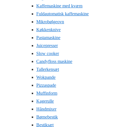
Kaffemaskine med kværn
Fuldautomatisk kaffemaskine
Mikrobølgeovn
Køkkenknive
Pastamaskine
Juicepresser
Slow cooker
Candyfloss maskine
Tallerkensæt
Wokpande
Pizzaspade
Muffinform
Kagerulle
Håndmixer
Børnebestik
Bestiksæt