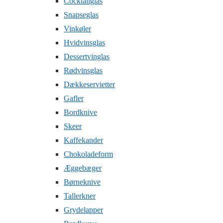
Cocktailglas
Snapseglas
Vinkøler
Hvidvinsglas
Dessertvinglas
Rødvinsglas
Dækkeservietter
Gafler
Bordknive
Skeer
Kaffekander
Chokoladeform
Æggebæger
Børneknive
Tallerkner
Grydelapper