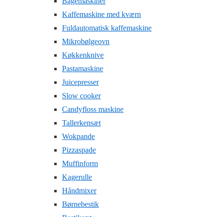
Bagemaskiner
Kaffemaskine med kværn
Fuldautomatisk kaffemaskine
Mikrobølgeovn
Køkkenknive
Pastamaskine
Juicepresser
Slow cooker
Candyfloss maskine
Tallerkensæt
Wokpande
Pizzaspade
Muffinform
Kagerulle
Håndmixer
Børnebestik