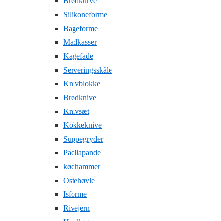
Brødkurve
Silikoneforme
Bageforme
Madkasser
Kagefade
Serveringsskåle
Knivblokke
Brødknive
Knivsæt
Kokkeknive
Suppegryder
Paellapande
kødhammer
Ostehøvle
Isforme
Rivejern