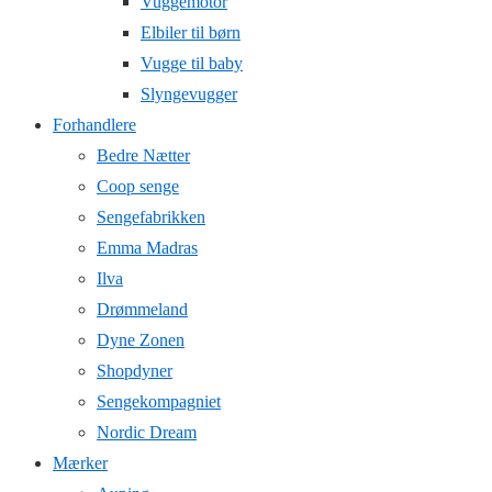
Vuggemotor
Elbiler til børn
Vugge til baby
Slyngevugger
Forhandlere
Bedre Nætter
Coop senge
Sengefabrikken
Emma Madras
Ilva
Drømmeland
Dyne Zonen
Shopdyner
Sengekompagniet
Nordic Dream
Mærker