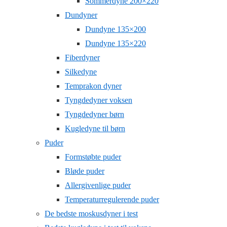
Sommerdyne 200×220
Dundyner
Dundyne 135×200
Dundyne 135×220
Fiberdyner
Silkedyne
Temprakon dyner
Tyngdedyner voksen
Tyngdedyner børn
Kugledyne til børn
Puder
Formstøbte puder
Bløde puder
Allergivenlige puder
Temperaturregulerende puder
De bedste moskusdyner i test