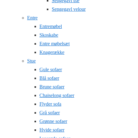
Sengegavl træ
Sengegavl velour
Entre
Entremøbel
Skoskabe
Entre møbelsæt
Knagerække
Stue
Gule sofaer
Blå sofaer
Brune sofaer
Chaiselong sofaer
Flyder sofa
Grå sofaer
Grønne sofaer
Hvide sofaer