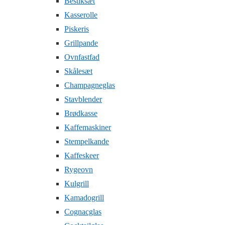
Bestiksæt
Kasserolle
Piskeris
Grillpande
Ovnfastfad
Skålesæt
Champagneglas
Stavblender
Brødkasse
Kaffemaskiner
Stempelkande
Kaffeskeer
Rygeovn
Kulgrill
Kamadogrill
Cognacglas