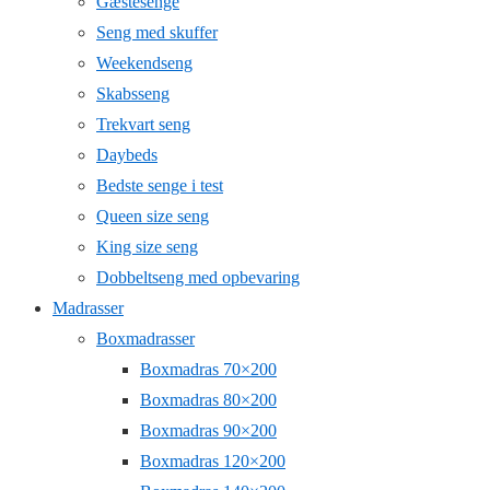
Gæstesenge
Seng med skuffer
Weekendseng
Skabsseng
Trekvart seng
Daybeds
Bedste senge i test
Queen size seng
King size seng
Dobbeltseng med opbevaring
Madrasser
Boxmadrasser
Boxmadras 70×200
Boxmadras 80×200
Boxmadras 90×200
Boxmadras 120×200