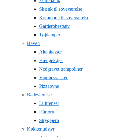
Entrebænk
Skænk til soveværelse
Kommode til soveværelse
Garderobestativ
Tøjdamper
Haven
Altankasser
Hængekøjer
Nedgravet trampoliner
Vinduesvasker
Pizzaovne
Badeværelse
Luftrenser
Hårtørre
Strygejern
Køkkenudstyr