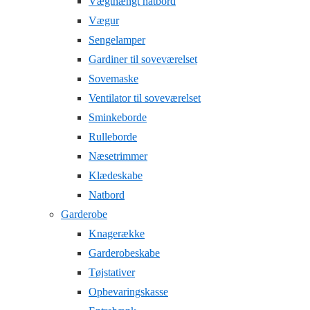
Vægthængt natbord
Vægur
Sengelamper
Gardiner til soveværelset
Sovemaske
Ventilator til soveværelset
Sminkeborde
Rulleborde
Næsetrimmer
Klædeskabe
Natbord
Garderobe
Knagerække
Garderobeskabe
Tøjstativer
Opbevaringskasse