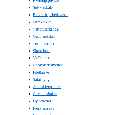
Hvidløgspresser
Sukkerskåle
Elektrisk peberkværn
Osteklokke
Vandfilterkande
Grillhandsker
Termokander
Skærebræt
Vaffeljern
Chokoladesmelter
Filetknive
Salatslynger
Æbleskivepander
Cocktailshaker
Fløjtekedel
Fjerkræssaks