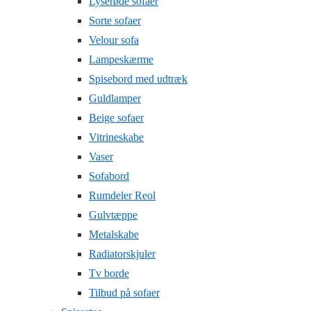
Lyserøde sofaer
Sorte sofaer
Velour sofa
Lampeskærme
Spisebord med udtræk
Guldlamper
Beige sofaer
Vitrineskabe
Vaser
Sofabord
Rumdeler Reol
Gulvtæppe
Metalskabe
Radiatorskjuler
Tv borde
Tilbud på sofaer