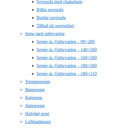
Sovesofa med chaiselong
Billig sovesofa
Bedste sovesofa
Tilbud på sovesofaer
Seng med opbevaring
Senge m. Opbevaring – 90×200
Senge m. Opbevaring – 140×200
Senge m. Opbevaring – 160×200
Senge m. Opbevaring – 180×200
Senge m. Opbevaring – 180×210
Tremmesenge
Børneseng
Køjeseng
Juniorseng
Halvhøj seng
Luftmadrasser