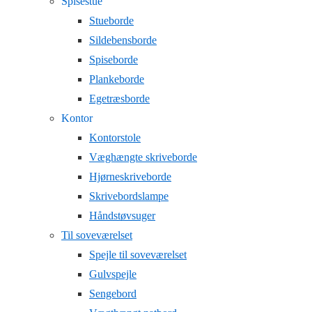
Spisestue
Stueborde
Sildebensborde
Spiseborde
Plankeborde
Egetræsborde
Kontor
Kontorstole
Væghængte skriveborde
Hjørneskriveborde
Skrivebordslampe
Håndstøvsuger
Til soveværelset
Spejle til soveværelset
Gulvspejle
Sengebord