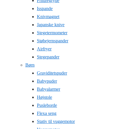
Frituregryde
Isspande
Knivmagnet
Japanske knive
Stegetermometer
Støbejernspander
Airfryer
Stegepander
Børn
Graviditetspuder
Babypuder
Babyalarmer
Højstole
Pusleborde
Flexa seng
Stativ til vuggemotor