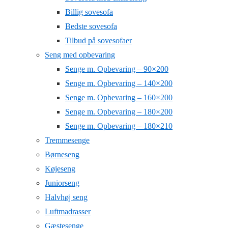
Billig sovesofa
Bedste sovesofa
Tilbud på sovesofaer
Seng med opbevaring
Senge m. Opbevaring – 90×200
Senge m. Opbevaring – 140×200
Senge m. Opbevaring – 160×200
Senge m. Opbevaring – 180×200
Senge m. Opbevaring – 180×210
Tremmesenge
Børneseng
Køjeseng
Juniorseng
Halvhøj seng
Luftmadrasser
Gæstesenge