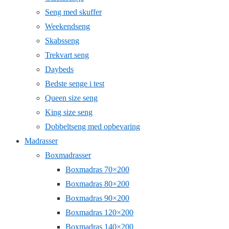
Seng med skuffer
Weekendseng
Skabsseng
Trekvart seng
Daybeds
Bedste senge i test
Queen size seng
King size seng
Dobbeltseng med opbevaring
Madrasser
Boxmadrasser
Boxmadras 70×200
Boxmadras 80×200
Boxmadras 90×200
Boxmadras 120×200
Boxmadras 140×200