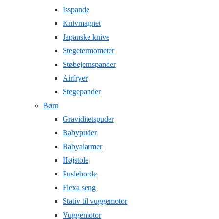
Isspande
Knivmagnet
Japanske knive
Stegetermometer
Støbejernspander
Airfryer
Stegepander
Børn
Graviditetspuder
Babypuder
Babyalarmer
Højstole
Pusleborde
Flexa seng
Stativ til vuggemotor
Vuggemotor