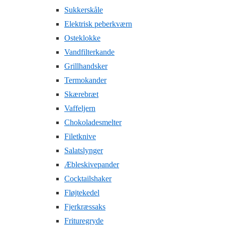
Sukkerskåle
Elektrisk peberkværn
Osteklokke
Vandfilterkande
Grillhandsker
Termokander
Skærebræt
Vaffeljern
Chokoladesmelter
Filetknive
Salatslynger
Æbleskivepander
Cocktailshaker
Fløjtekedel
Fjerkræssaks
Frituregryde