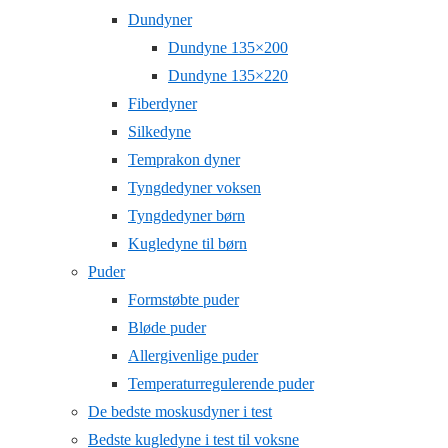
Dundyner
Dundyne 135×200
Dundyne 135×220
Fiberdyner
Silkedyne
Temprakon dyner
Tyngdedyner voksen
Tyngdedyner børn
Kugledyne til børn
Puder
Formstøbte puder
Bløde puder
Allergivenlige puder
Temperaturregulerende puder
De bedste moskusdyner i test
Bedste kugledyne i test til voksne