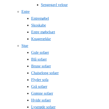
Sengegavl velour
Entre
Entremøbel
Skoskabe
Entre møbelsæt
Knagerække
Stue
Gule sofaer
Blå sofaer
Brune sofaer
Chaiselong sofaer
Flyder sofa
Grå sofaer
Grønne sofaer
Hvide sofaer
Lyserøde sofaer