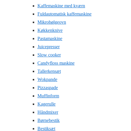
Kaffemaskine med kværn
Fuldautomatisk kaffemaskine
Mikrobølgeovn
Køkkenknive
Pastamaskine
Juicepresser
Slow cooker
Candyfloss maskine
Tallerkensæt
Wokpande
Pizzaspade
Muffinform
Kagerulle
Håndmixer
Børnebestik
Bestiksæt