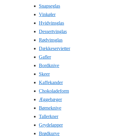
Snapseglas
Vinkøler
Hvidvinsglas
Dessertvinglas
Rødvinsglas
Dækkeservietter
Gafler
Bordknive
Skeer
Kaffekander
Chokoladeform
Æggebæger
Børneknive
Tallerkner
Grydelapper
Brødkurve