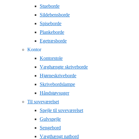
Stueborde
Sildebensborde
Spiseborde
Plankeborde
Egetræsborde
Kontor
Kontorstole
Væghængte skriveborde
Hjørneskriveborde
Skrivebordslampe
Håndstøvsuger
Til soveværelset
Spejle til soveværelset
Gulvspejle
Sengebord
Vægthængt natbord