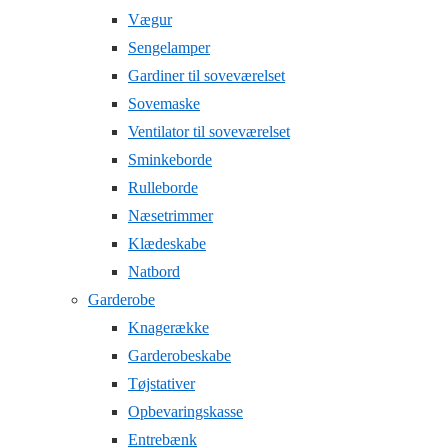
Vægur
Sengelamper
Gardiner til soveværelset
Sovemaske
Ventilator til soveværelset
Sminkeborde
Rulleborde
Næsetrimmer
Klædeskabe
Natbord
Garderobe
Knagerække
Garderobeskabe
Tøjstativer
Opbevaringskasse
Entrebænk