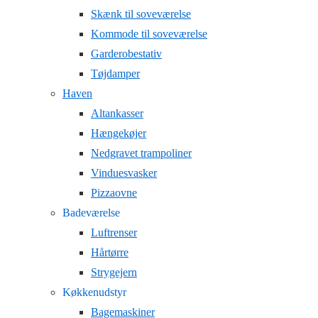
Skænk til soveværelse
Kommode til soveværelse
Garderobestativ
Tøjdamper
Haven
Altankasser
Hængekøjer
Nedgravet trampoliner
Vinduesvasker
Pizzaovne
Badeværelse
Luftrenser
Hårtørre
Strygejern
Køkkenudstyr
Bagemaskiner