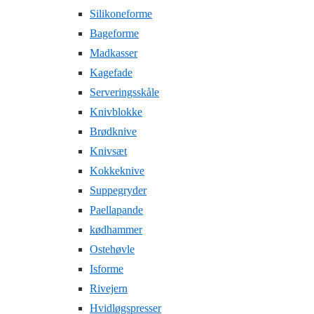
Silikoneforme
Bageforme
Madkasser
Kagefade
Serveringsskåle
Knivblokke
Brødknive
Knivsæt
Kokkeknive
Suppegryder
Paellapande
kødhammer
Ostehøvle
Isforme
Rivejern
Hvidløgspresser