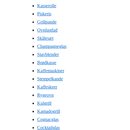
Kasserolle
Piskeris
Grillpande
Ovnfastfad
Skålesæt
Champagneglas
Stavblender
Brødkasse
Kaffemaskiner
Stempelkande
Kaffeskeer
Rygeovn
Kulgrill
Kamadogrill
Cognacglas
Cocktailglas