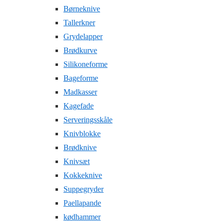
Børneknive
Tallerkner
Grydelapper
Brødkurve
Silikoneforme
Bageforme
Madkasser
Kagefade
Serveringsskåle
Knivblokke
Brødknive
Knivsæt
Kokkeknive
Suppegryder
Paellapande
kødhammer