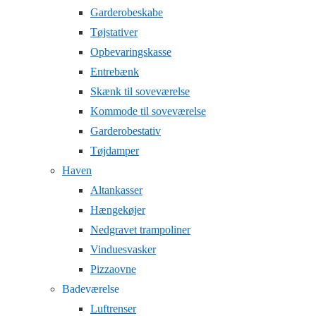
Garderobeskabe
Tøjstativer
Opbevaringskasse
Entrebænk
Skænk til soveværelse
Kommode til soveværelse
Garderobestativ
Tøjdamper
Haven
Altankasser
Hængekøjer
Nedgravet trampoliner
Vinduesvasker
Pizzaovne
Badeværelse
Luftrenser