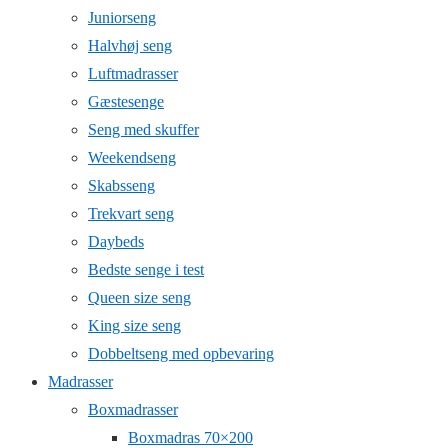
Juniorseng
Halvhøj seng
Luftmadrasser
Gæstesenge
Seng med skuffer
Weekendseng
Skabsseng
Trekvart seng
Daybeds
Bedste senge i test
Queen size seng
King size seng
Dobbeltseng med opbevaring
Madrasser
Boxmadrasser
Boxmadras 70×200