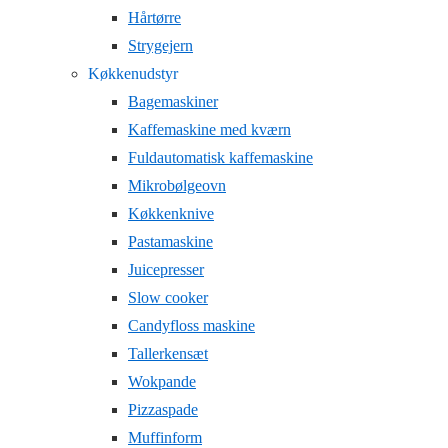
Hårtørre
Strygejern
Køkkenudstyr
Bagemaskiner
Kaffemaskine med kværn
Fuldautomatisk kaffemaskine
Mikrobølgeovn
Køkkenknive
Pastamaskine
Juicepresser
Slow cooker
Candyfloss maskine
Tallerkensæt
Wokpande
Pizzaspade
Muffinform