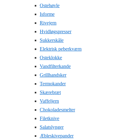
Ostehøvle
Isforme
Rivejern
Hvidløgspresser
Sukkerskåle
Elektrisk peberkværn
Osteklokke
Vandfilterkande
Grillhandsker
Termokander
Skærebræt
Vaffeljern
Chokoladesmelter
Filetknive
Salatslynger
Æbleskivepander