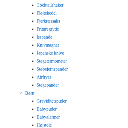
Cocktailshaker
Fløjtekedel
Fjerkræssaks
Frituregryde
Isspande
Knivmagnet
Japanske knive
Stegetermometer
Støbejernspander
Airfryer
Stegepander
Børn
Graviditetspuder
Babypuder
Babyalarmer
Højstole