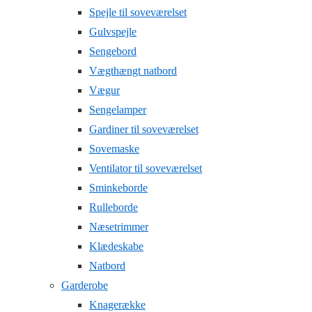
Spejle til soveværelset
Gulvspejle
Sengebord
Vægthængt natbord
Vægur
Sengelamper
Gardiner til soveværelset
Sovemaske
Ventilator til soveværelset
Sminkeborde
Rulleborde
Næsetrimmer
Klædeskabe
Natbord
Garderobe
Knagerække