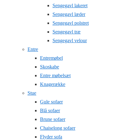
Sengegavl lakeret
Sengegavl læder
Sengegavl polstret
Sengegavl træ
Sengegavl velour
Entre
Entremøbel
Skoskabe
Entre møbelsæt
Knagerække
Stue
Gule sofaer
Blå sofaer
Brune sofaer
Chaiselong sofaer
Flyder sofa