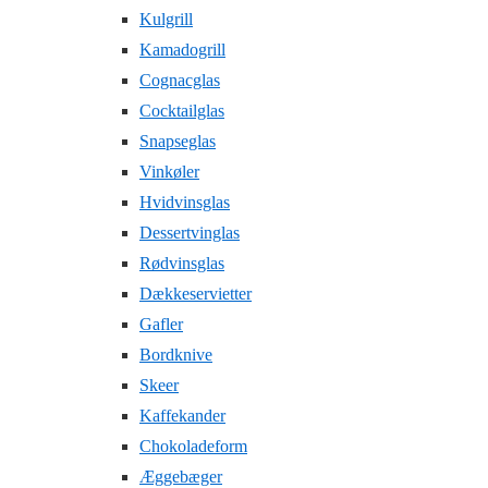
Kulgrill
Kamadogrill
Cognacglas
Cocktailglas
Snapseglas
Vinkøler
Hvidvinsglas
Dessertvinglas
Rødvinsglas
Dækkeservietter
Gafler
Bordknive
Skeer
Kaffekander
Chokoladeform
Æggebæger