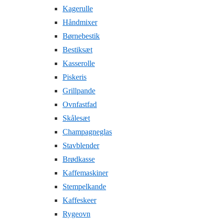
Kagerulle
Håndmixer
Børnebestik
Bestiksæt
Kasserolle
Piskeris
Grillpande
Ovnfastfad
Skålesæt
Champagneglas
Stavblender
Brødkasse
Kaffemaskiner
Stempelkande
Kaffeskeer
Rygeovn