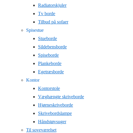
Radiatorskjuler
Tv borde
Tilbud på sofaer
Spisestue
Stueborde
Sildebensborde
Spiseborde
Plankeborde
Egetræsborde
Kontor
Kontorstole
Væghængte skriveborde
Hjørneskriveborde
Skrivebordslampe
Håndstøvsuger
Til soveværelset