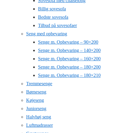
Sovesofa med chaiselong
Billig sovesofa
Bedste sovesofa
Tilbud på sovesofaer
Seng med opbevaring
Senge m. Opbevaring – 90×200
Senge m. Opbevaring – 140×200
Senge m. Opbevaring – 160×200
Senge m. Opbevaring – 180×200
Senge m. Opbevaring – 180×210
Tremmesenge
Børneseng
Køjeseng
Juniorseng
Halvhøj seng
Luftmadrasser