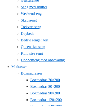
Gæstesenge
Seng med skuffer
Weekendseng
Skabsseng
Trekvart seng
Daybeds
Bedste senge i test
Queen size seng
King size seng
Dobbeltseng med opbevaring
Madrasser
Boxmadrasser
Boxmadras 70×200
Boxmadras 80×200
Boxmadras 90×200
Boxmadras 120×200