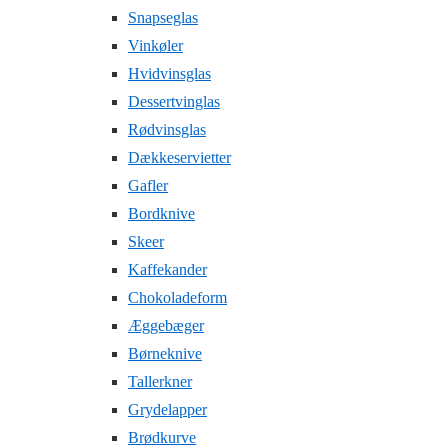
Snapseglas
Vinkøler
Hvidvinsglas
Dessertvinglas
Rødvinsglas
Dækkeservietter
Gafler
Bordknive
Skeer
Kaffekander
Chokoladeform
Æggebæger
Børneknive
Tallerkner
Grydelapper
Brødkurve