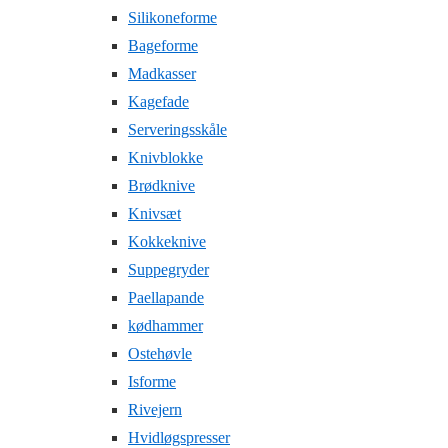
Silikoneforme
Bageforme
Madkasser
Kagefade
Serveringsskåle
Knivblokke
Brødknive
Knivsæt
Kokkeknive
Suppegryder
Paellapande
kødhammer
Ostehøvle
Isforme
Rivejern
Hvidløgspresser