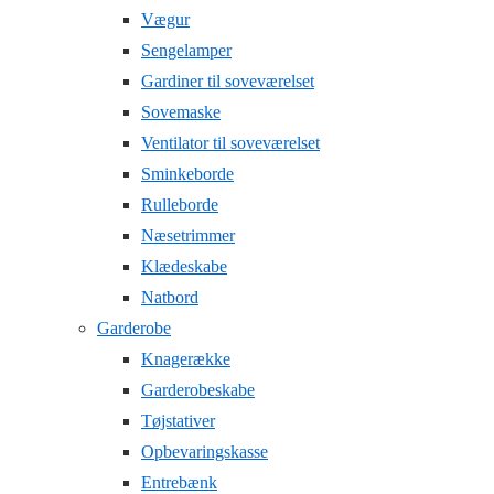
Vægur
Sengelamper
Gardiner til soveværelset
Sovemaske
Ventilator til soveværelset
Sminkeborde
Rulleborde
Næsetrimmer
Klædeskabe
Natbord
Garderobe
Knagerække
Garderobeskabe
Tøjstativer
Opbevaringskasse
Entrebænk