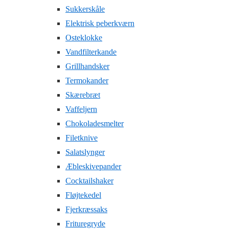
Sukkerskåle
Elektrisk peberkværn
Osteklokke
Vandfilterkande
Grillhandsker
Termokander
Skærebræt
Vaffeljern
Chokoladesmelter
Filetknive
Salatslynger
Æbleskivepander
Cocktailshaker
Fløjtekedel
Fjerkræssaks
Frituregryde