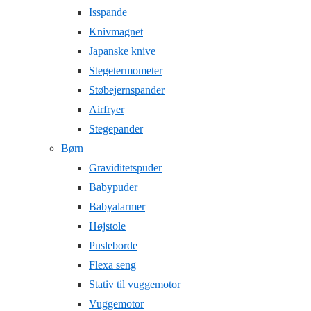
Isspande
Knivmagnet
Japanske knive
Stegetermometer
Støbejernspander
Airfryer
Stegepander
Børn
Graviditetspuder
Babypuder
Babyalarmer
Højstole
Pusleborde
Flexa seng
Stativ til vuggemotor
Vuggemotor