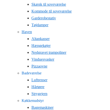
Skænk til soveværelse
Kommode til soveværelse
Garderobestativ
Tøjdamper
Haven
Altankasser
Hængekøjer
Nedgravet trampoliner
Vinduesvasker
Pizzaovne
Badeværelse
Luftrenser
Hårtørre
Strygejern
Køkkenudstyr
Bagemaskiner