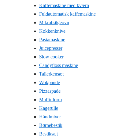
Kaffemaskine med kværn
Fuldautomatisk kaffemaskine
Mikrobølgeovn
Køkkenknive
Pastamaskine
Juicepresser
Slow cooker
Candyfloss maskine
Tallerkensæt
Wokpande
Pizzaspade
Muffinform
Kagerulle
Håndmixer
Børnebestik
Bestiksæt