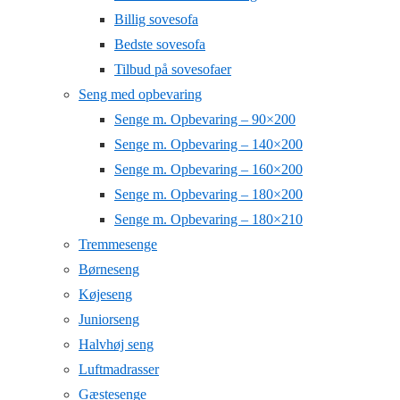
Billig sovesofa
Bedste sovesofa
Tilbud på sovesofaer
Seng med opbevaring
Senge m. Opbevaring – 90×200
Senge m. Opbevaring – 140×200
Senge m. Opbevaring – 160×200
Senge m. Opbevaring – 180×200
Senge m. Opbevaring – 180×210
Tremmesenge
Børneseng
Køjeseng
Juniorseng
Halvhøj seng
Luftmadrasser
Gæstesenge