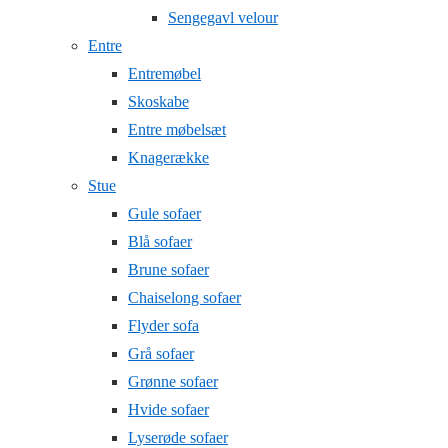
Sengegavl velour
Entre
Entremøbel
Skoskabe
Entre møbelsæt
Knagerække
Stue
Gule sofaer
Blå sofaer
Brune sofaer
Chaiselong sofaer
Flyder sofa
Grå sofaer
Grønne sofaer
Hvide sofaer
Lyserøde sofaer