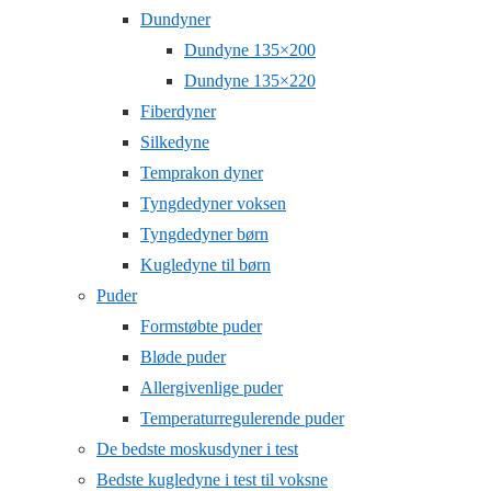
Dundyner
Dundyne 135×200
Dundyne 135×220
Fiberdyner
Silkedyne
Temprakon dyner
Tyngdedyner voksen
Tyngdedyner børn
Kugledyne til børn
Puder
Formstøbte puder
Bløde puder
Allergivenlige puder
Temperaturregulerende puder
De bedste moskusdyner i test
Bedste kugledyne i test til voksne