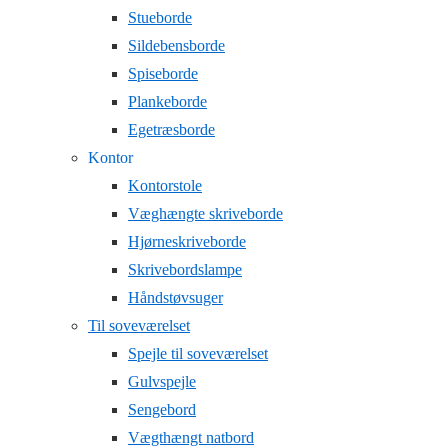
Stueborde
Sildebensborde
Spiseborde
Plankeborde
Egetræsborde
Kontor
Kontorstole
Væghængte skriveborde
Hjørneskriveborde
Skrivebordslampe
Håndstøvsuger
Til soveværelset
Spejle til soveværelset
Gulvspejle
Sengebord
Vægthængt natbord