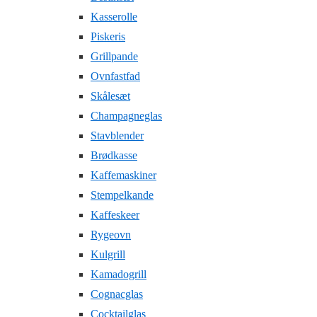
Kasserolle
Piskeris
Grillpande
Ovnfastfad
Skålesæt
Champagneglas
Stavblender
Brødkasse
Kaffemaskiner
Stempelkande
Kaffeskeer
Rygeovn
Kulgrill
Kamadogrill
Cognacglas
Cocktailglas