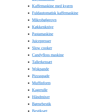
Kaffemaskine med kværn
Fuldautomatisk kaffemaskine
Mikrobølgeovn
Køkkenknive
Pastamaskine
Juicepresser
Slow cooker
Candyfloss maskine
Tallerkensæt
Wokpande
Pizzaspade
Muffinform
Kagerulle
Håndmixer
Børnebestik
Bestiksæt