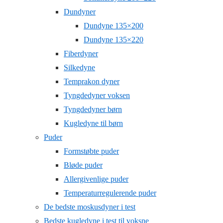
Dundyner
Dundyne 135×200
Dundyne 135×220
Fiberdyner
Silkedyne
Temprakon dyner
Tyngdedyner voksen
Tyngdedyner børn
Kugledyne til børn
Puder
Formstøbte puder
Bløde puder
Allergivenlige puder
Temperaturregulerende puder
De bedste moskusdyner i test
Bedste kugledyne i test til voksne