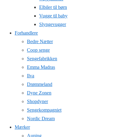
Elbiler til børn
Vugge til baby
Slyngevugger
Forhandlere
Bedre Nætter
Coop senge
Sengefabrikken
Emma Madras
Ilva
Drømmeland
Dyne Zonen
Shopdyner
Sengekompagniet
Nordic Dream
Mærker
Auping