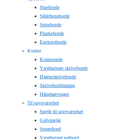
Stueborde
Sildebensborde
Spiseborde
Plankeborde
Egetræsborde
Kontor
Kontorstole
Væghængte skriveborde
Hjørneskriveborde
Skrivebordslampe
Håndstøvsuger
Til soveværelset
Spejle til soveværelset
Gulvspejle
Sengebord
Vægthængt natbord