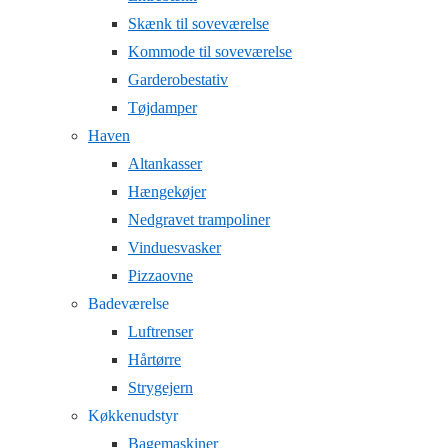
Skænk til soveværelse
Kommode til soveværelse
Garderobestativ
Tøjdamper
Haven
Altankasser
Hængekøjer
Nedgravet trampoliner
Vinduesvasker
Pizzaovne
Badeværelse
Luftrenser
Hårtørre
Strygejern
Køkkenudstyr
Bagemaskiner