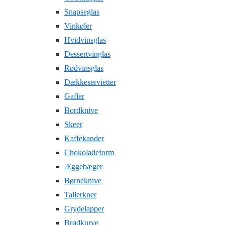
Snapseglas
Vinkøler
Hvidvinsglas
Dessertvinglas
Rødvinsglas
Dækkeservietter
Gafler
Bordknive
Skeer
Kaffekander
Chokoladeform
Æggebæger
Børneknive
Tallerkner
Grydelapper
Brødkurve