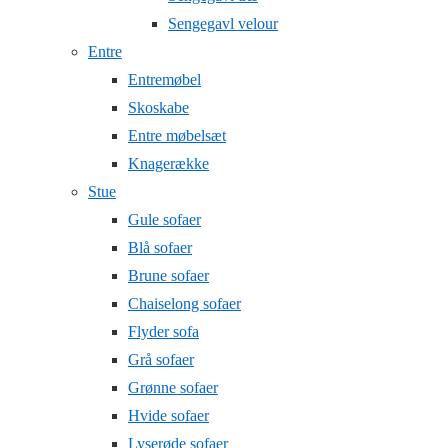
Sengegavl velour
Entre
Entremøbel
Skoskabe
Entre møbelsæt
Knagerække
Stue
Gule sofaer
Blå sofaer
Brune sofaer
Chaiselong sofaer
Flyder sofa
Grå sofaer
Grønne sofaer
Hvide sofaer
Lyserøde sofaer