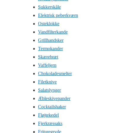
Sukkerskåle
Elektrisk peberkværn
Osteklokke
Vandfilterkande
Grillhandsker
Termokander
Skærebræt
Vaffeljern
Chokoladesmelter
Filetknive
Salatslynger
Æbleskivepander
Cocktailshaker
Fløjtekedel
Fjerkræssaks
Frituregryde