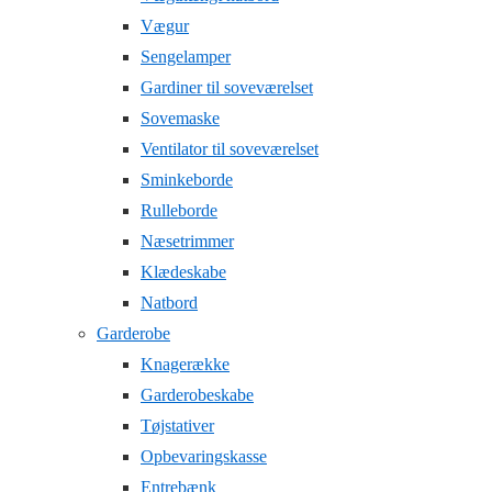
Vægur
Sengelamper
Gardiner til soveværelset
Sovemaske
Ventilator til soveværelset
Sminkeborde
Rulleborde
Næsetrimmer
Klædeskabe
Natbord
Garderobe
Knagerække
Garderobeskabe
Tøjstativer
Opbevaringskasse
Entrebænk