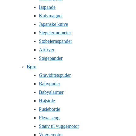
Isspande
Knivmagnet
Japanske knive
Stegetermometer
Støbejernspander
Airfryer
Stegepander
Børn
Graviditetspuder
Babypuder
Babyalarmer
Højstole
Pusleborde
Flexa seng
Stativ til vuggemotor
Vuggemotor