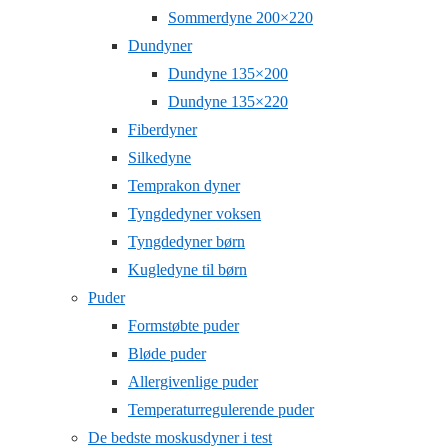
Sommerdyne 200×220
Dundyner
Dundyne 135×200
Dundyne 135×220
Fiberdyner
Silkedyne
Temprakon dyner
Tyngdedyner voksen
Tyngdedyner børn
Kugledyne til børn
Puder
Formstøbte puder
Bløde puder
Allergivenlige puder
Temperaturregulerende puder
De bedste moskusdyner i test