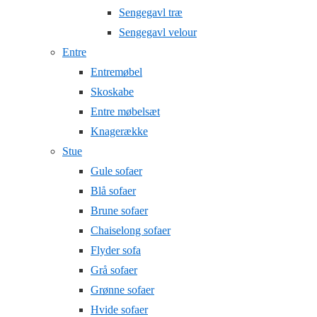
Sengegavl træ
Sengegavl velour
Entre
Entremøbel
Skoskabe
Entre møbelsæt
Knagerække
Stue
Gule sofaer
Blå sofaer
Brune sofaer
Chaiselong sofaer
Flyder sofa
Grå sofaer
Grønne sofaer
Hvide sofaer