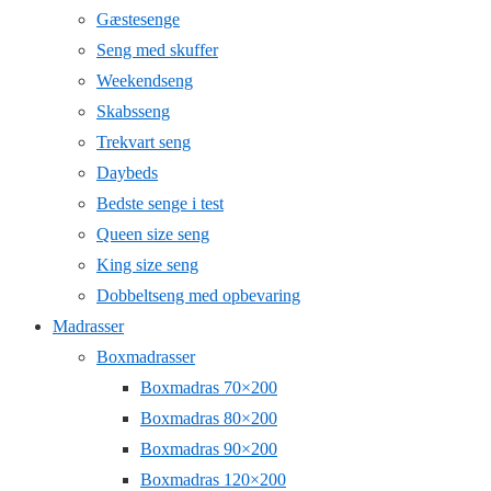
Gæstesenge
Seng med skuffer
Weekendseng
Skabsseng
Trekvart seng
Daybeds
Bedste senge i test
Queen size seng
King size seng
Dobbeltseng med opbevaring
Madrasser
Boxmadrasser
Boxmadras 70×200
Boxmadras 80×200
Boxmadras 90×200
Boxmadras 120×200