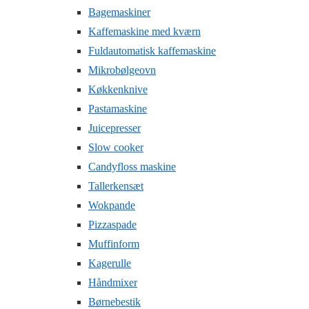
Bagemaskiner
Kaffemaskine med kværn
Fuldautomatisk kaffemaskine
Mikrobølgeovn
Køkkenknive
Pastamaskine
Juicepresser
Slow cooker
Candyfloss maskine
Tallerkensæt
Wokpande
Pizzaspade
Muffinform
Kagerulle
Håndmixer
Børnebestik