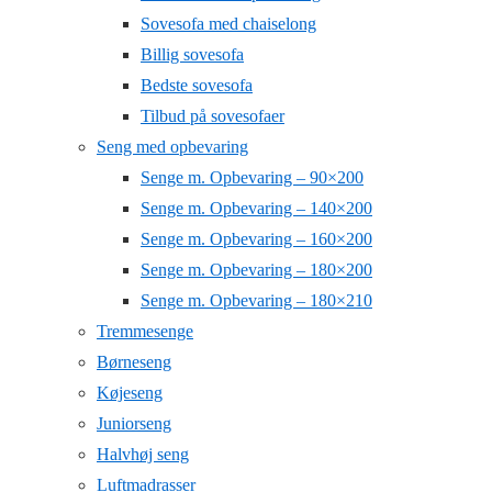
Sovesofa med chaiselong
Billig sovesofa
Bedste sovesofa
Tilbud på sovesofaer
Seng med opbevaring
Senge m. Opbevaring – 90×200
Senge m. Opbevaring – 140×200
Senge m. Opbevaring – 160×200
Senge m. Opbevaring – 180×200
Senge m. Opbevaring – 180×210
Tremmesenge
Børneseng
Køjeseng
Juniorseng
Halvhøj seng
Luftmadrasser