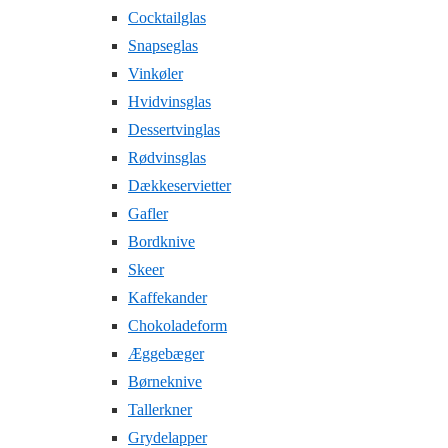
Cocktailglas
Snapseglas
Vinkøler
Hvidvinsglas
Dessertvinglas
Rødvinsglas
Dækkeservietter
Gafler
Bordknive
Skeer
Kaffekander
Chokoladeform
Æggebæger
Børneknive
Tallerkner
Grydelapper