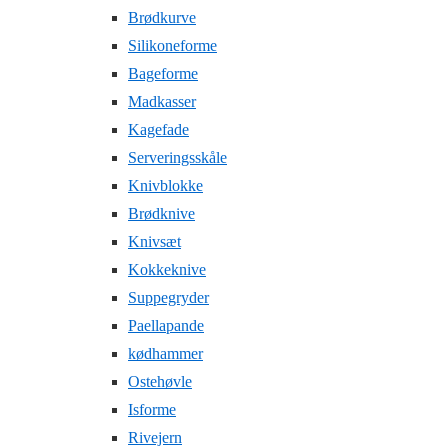
Brødkurve
Silikoneforme
Bageforme
Madkasser
Kagefade
Serveringsskåle
Knivblokke
Brødknive
Knivsæt
Kokkeknive
Suppegryder
Paellapande
kødhammer
Ostehøvle
Isforme
Rivejern