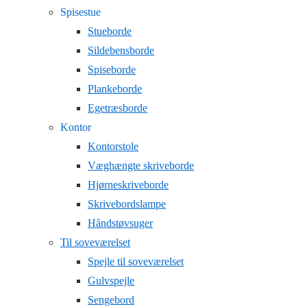
Spisestue
Stueborde
Sildebensborde
Spiseborde
Plankeborde
Egetræsborde
Kontor
Kontorstole
Væghængte skriveborde
Hjørneskriveborde
Skrivebordslampe
Håndstøvsuger
Til soveværelset
Spejle til soveværelset
Gulvspejle
Sengebord