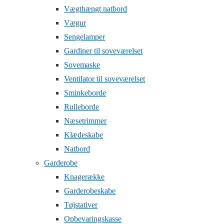
Vægthængt natbord
Vægur
Sengelamper
Gardiner til soveværelset
Sovemaske
Ventilator til soveværelset
Sminkeborde
Rulleborde
Næsetrimmer
Klædeskabe
Natbord
Garderobe
Knagerække
Garderobeskabe
Tøjstativer
Opbevaringskasse