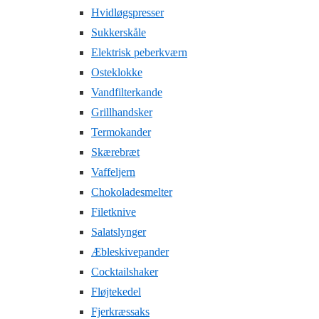
Hvidløgspresser
Sukkerskåle
Elektrisk peberkværn
Osteklokke
Vandfilterkande
Grillhandsker
Termokander
Skærebræt
Vaffeljern
Chokoladesmelter
Filetknive
Salatslynger
Æbleskivepander
Cocktailshaker
Fløjtekedel
Fjerkræssaks