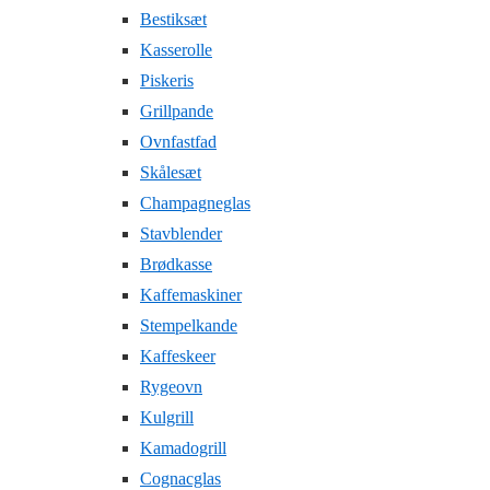
Bestiksæt
Kasserolle
Piskeris
Grillpande
Ovnfastfad
Skålesæt
Champagneglas
Stavblender
Brødkasse
Kaffemaskiner
Stempelkande
Kaffeskeer
Rygeovn
Kulgrill
Kamadogrill
Cognacglas