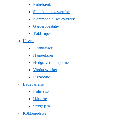
Entrebænk
Skænk til soveværelse
Kommode til soveværelse
Garderobestativ
Tøjdamper
Haven
Altankasser
Hængekøjer
Nedgravet trampoliner
Vinduesvasker
Pizzaovne
Badeværelse
Luftrenser
Hårtørre
Strygejern
Køkkenudstyr