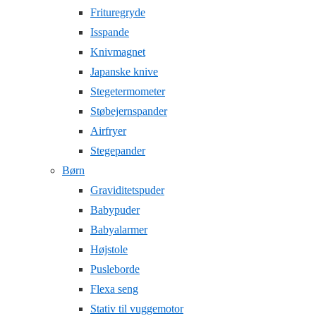
Frituregryde
Isspande
Knivmagnet
Japanske knive
Stegetermometer
Støbejernspander
Airfryer
Stegepander
Børn
Graviditetspuder
Babypuder
Babyalarmer
Højstole
Pusleborde
Flexa seng
Stativ til vuggemotor