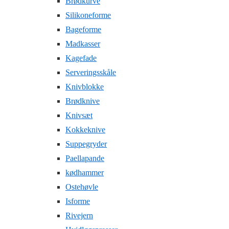
Brødkurve
Silikoneforme
Bageforme
Madkasser
Kagefade
Serveringsskåle
Knivblokke
Brødknive
Knivsæt
Kokkeknive
Suppegryder
Paellapande
kødhammer
Ostehøvle
Isforme
Rivejern