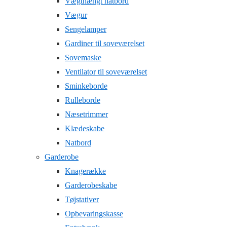
Vægthængt natbord
Vægur
Sengelamper
Gardiner til soveværelset
Sovemaske
Ventilator til soveværelset
Sminkeborde
Rulleborde
Næsetrimmer
Klædeskabe
Natbord
Garderobe
Knagerække
Garderobeskabe
Tøjstativer
Opbevaringskasse