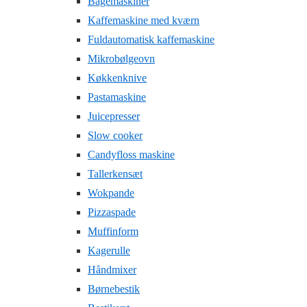
Bagemaskiner
Kaffemaskine med kværn
Fuldautomatisk kaffemaskine
Mikrobølgeovn
Køkkenknive
Pastamaskine
Juicepresser
Slow cooker
Candyfloss maskine
Tallerkensæt
Wokpande
Pizzaspade
Muffinform
Kagerulle
Håndmixer
Børnebestik