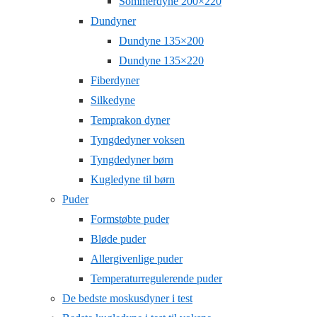
Sommerdyne 200×220
Dundyner
Dundyne 135×200
Dundyne 135×220
Fiberdyner
Silkedyne
Temprakon dyner
Tyngdedyner voksen
Tyngdedyner børn
Kugledyne til børn
Puder
Formstøbte puder
Bløde puder
Allergivenlige puder
Temperaturregulerende puder
De bedste moskusdyner i test