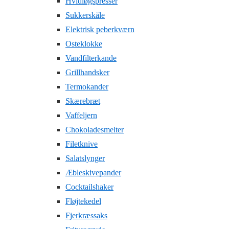
Hvidløgspresser
Sukkerskåle
Elektrisk peberkværn
Osteklokke
Vandfilterkande
Grillhandsker
Termokander
Skærebræt
Vaffeljern
Chokoladesmelter
Filetknive
Salatslynger
Æbleskivepander
Cocktailshaker
Fløjtekedel
Fjerkræssaks