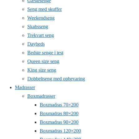
Gæstesenge
Seng med skuffer
Weekendseng
Skabsseng
Trekvart seng
Daybeds
Bedste senge i test
Queen size seng
King size seng
Dobbeltseng med opbevaring
Madrasser
Boxmadrasser
Boxmadras 70×200
Boxmadras 80×200
Boxmadras 90×200
Boxmadras 120×200