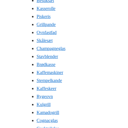
Bestiksæt
Kasserolle
Piskeris
Grillpande
Ovnfastfad
Skålesæt
Champagneglas
Stavblender
Brødkasse
Kaffemaskiner
Stempelkande
Kaffeskeer
Rygeovn
Kulgrill
Kamadogrill
Cognacglas