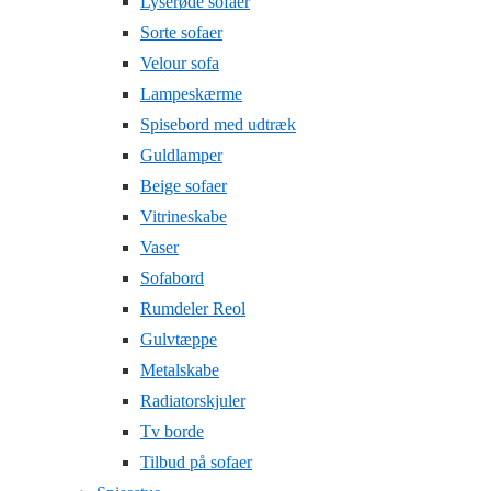
Lyserøde sofaer
Sorte sofaer
Velour sofa
Lampeskærme
Spisebord med udtræk
Guldlamper
Beige sofaer
Vitrineskabe
Vaser
Sofabord
Rumdeler Reol
Gulvtæppe
Metalskabe
Radiatorskjuler
Tv borde
Tilbud på sofaer