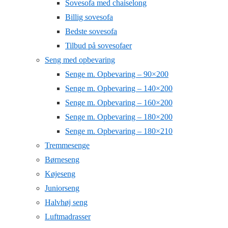
Sovesofa med chaiselong
Billig sovesofa
Bedste sovesofa
Tilbud på sovesofaer
Seng med opbevaring
Senge m. Opbevaring – 90×200
Senge m. Opbevaring – 140×200
Senge m. Opbevaring – 160×200
Senge m. Opbevaring – 180×200
Senge m. Opbevaring – 180×210
Tremmesenge
Børneseng
Køjeseng
Juniorseng
Halvhøj seng
Luftmadrasser