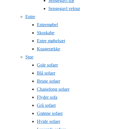
Sengegavl træ
Sengegavl velour
Entre
Entremøbel
Skoskabe
Entre møbelsæt
Knagerække
Stue
Gule sofaer
Blå sofaer
Brune sofaer
Chaiselong sofaer
Flyder sofa
Grå sofaer
Grønne sofaer
Hvide sofaer