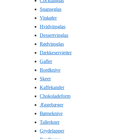
Cocktailglas
Snapseglas
Vinkøler
Hvidvinsglas
Dessertvinglas
Rødvinsglas
Dækkeservietter
Gafler
Bordknive
Skeer
Kaffekander
Chokoladeform
Æggebæger
Børneknive
Tallerkner
Grydelapper