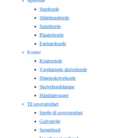
Spisestue
Stueborde
Sildebensborde
Spiseborde
Plankeborde
Egetræsborde
Kontor
Kontorstole
Væghængte skriveborde
Hjørneskriveborde
Skrivebordslampe
Håndstøvsuger
Til soveværelset
Spejle til soveværelset
Gulvspejle
Sengebord