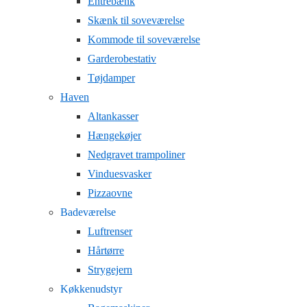
Entrebænk
Skænk til soveværelse
Kommode til soveværelse
Garderobestativ
Tøjdamper
Haven
Altankasser
Hængekøjer
Nedgravet trampoliner
Vinduesvasker
Pizzaovne
Badeværelse
Luftrenser
Hårtørre
Strygejern
Køkkenudstyr