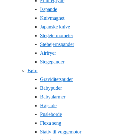
Frituregryde
Isspande
Knivmagnet
Japanske knive
Stegetermometer
Støbejernspander
Airfryer
Stegepander
Børn
Graviditetspuder
Babypuder
Babyalarmer
Højstole
Pusleborde
Flexa seng
Stativ til vuggemotor