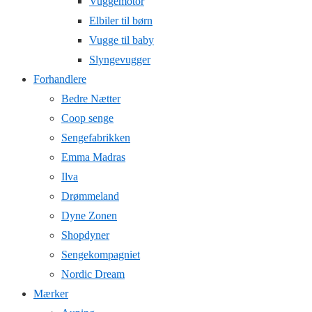
Vuggemotor
Elbiler til børn
Vugge til baby
Slyngevugger
Forhandlere
Bedre Nætter
Coop senge
Sengefabrikken
Emma Madras
Ilva
Drømmeland
Dyne Zonen
Shopdyner
Sengekompagniet
Nordic Dream
Mærker