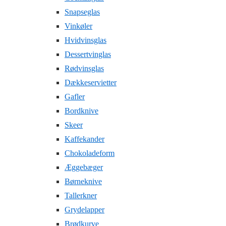
Snapseglas
Vinkøler
Hvidvinsglas
Dessertvinglas
Rødvinsglas
Dækkeservietter
Gafler
Bordknive
Skeer
Kaffekander
Chokoladeform
Æggebæger
Børneknive
Tallerkner
Grydelapper
Brødkurve