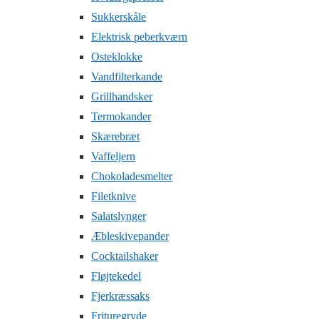
Sukkerskåle
Elektrisk peberkværn
Osteklokke
Vandfilterkande
Grillhandsker
Termokander
Skærebræt
Vaffeljern
Chokoladesmelter
Filetknive
Salatslynger
Æbleskivepander
Cocktailshaker
Fløjtekedel
Fjerkræssaks
Frituregryde