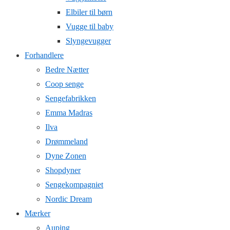
Elbiler til børn
Vugge til baby
Slyngevugger
Forhandlere
Bedre Nætter
Coop senge
Sengefabrikken
Emma Madras
Ilva
Drømmeland
Dyne Zonen
Shopdyner
Sengekompagniet
Nordic Dream
Mærker
Auping