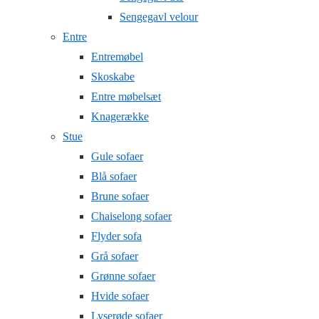
Sengegavl velour
Entre
Entremøbel
Skoskabe
Entre møbelsæt
Knagerække
Stue
Gule sofaer
Blå sofaer
Brune sofaer
Chaiselong sofaer
Flyder sofa
Grå sofaer
Grønne sofaer
Hvide sofaer
Lyserøde sofaer