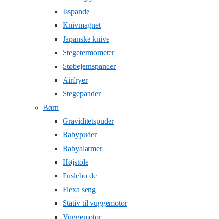
Isspande
Knivmagnet
Japanske knive
Stegetermometer
Støbejernspander
Airfryer
Stegepander
Børn
Graviditetspuder
Babypuder
Babyalarmer
Højstole
Pusleborde
Flexa seng
Stativ til vuggemotor
Vuggemotor