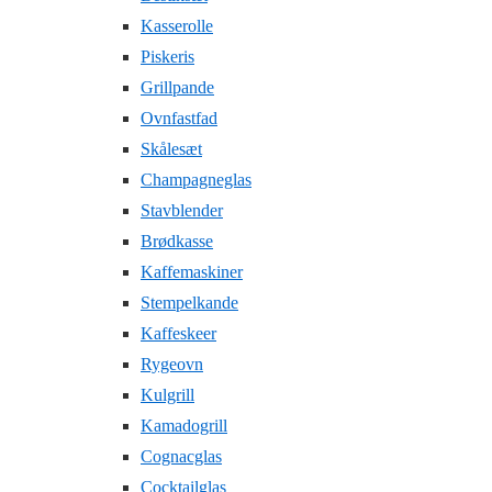
Kasserolle
Piskeris
Grillpande
Ovnfastfad
Skålesæt
Champagneglas
Stavblender
Brødkasse
Kaffemaskiner
Stempelkande
Kaffeskeer
Rygeovn
Kulgrill
Kamadogrill
Cognacglas
Cocktailglas