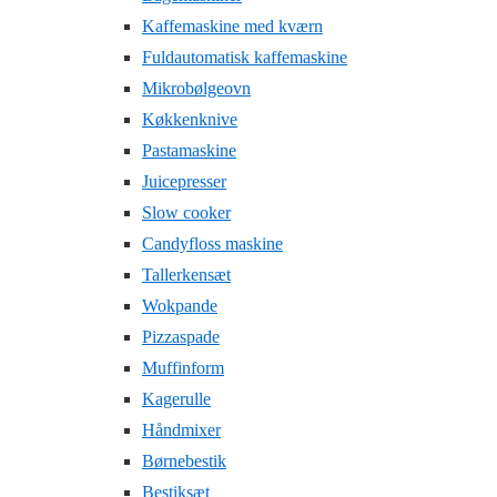
Kaffemaskine med kværn
Fuldautomatisk kaffemaskine
Mikrobølgeovn
Køkkenknive
Pastamaskine
Juicepresser
Slow cooker
Candyfloss maskine
Tallerkensæt
Wokpande
Pizzaspade
Muffinform
Kagerulle
Håndmixer
Børnebestik
Bestiksæt