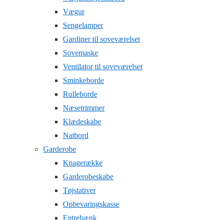
Vægur
Sengelamper
Gardiner til soveværelset
Sovemaske
Ventilator til soveværelset
Sminkeborde
Rulleborde
Næsetrimmer
Klædeskabe
Natbord
Garderobe
Knagerække
Garderobeskabe
Tøjstativer
Opbevaringskasse
Entrebænk