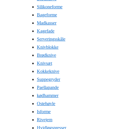
Silikoneforme
Bageforme
Madkasser
Kagefade
Serveringsskåle
Knivblokke
Brødknive
Knivsæt
Kokkeknive
Suppegryder
Paellapande
kødhammer
Ostehøvle
Isforme
Rivejern
Hvidløgspresser