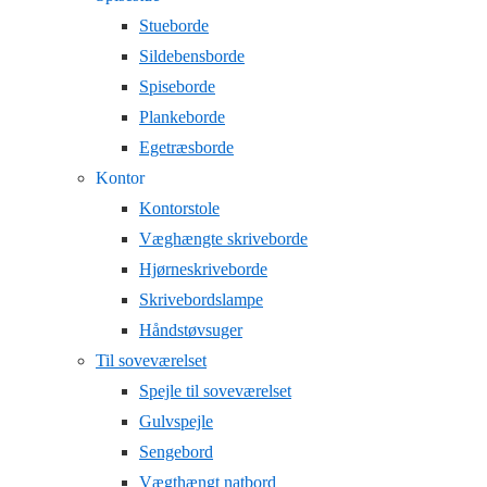
Stueborde
Sildebensborde
Spiseborde
Plankeborde
Egetræsborde
Kontor
Kontorstole
Væghængte skriveborde
Hjørneskriveborde
Skrivebordslampe
Håndstøvsuger
Til soveværelset
Spejle til soveværelset
Gulvspejle
Sengebord
Vægthængt natbord