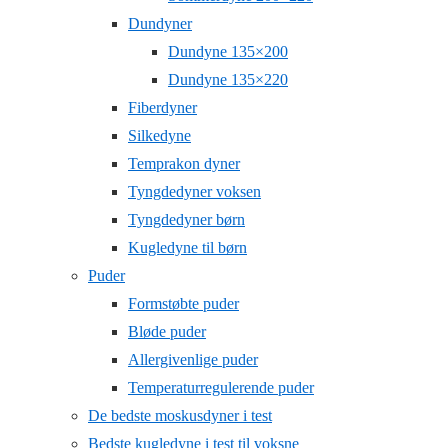
Dundyner
Dundyne 135×200
Dundyne 135×220
Fiberdyner
Silkedyne
Temprakon dyner
Tyngdedyner voksen
Tyngdedyner børn
Kugledyne til børn
Puder
Formstøbte puder
Bløde puder
Allergivenlige puder
Temperaturregulerende puder
De bedste moskusdyner i test
Bedste kugledyne i test til voksne