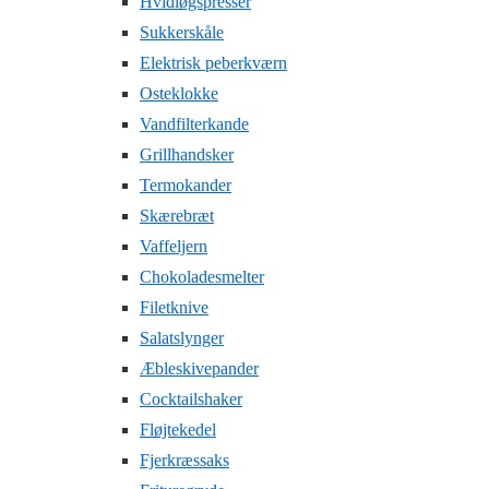
Hvidløgspresser
Sukkerskåle
Elektrisk peberkværn
Osteklokke
Vandfilterkande
Grillhandsker
Termokander
Skærebræt
Vaffeljern
Chokoladesmelter
Filetknive
Salatslynger
Æbleskivepander
Cocktailshaker
Fløjtekedel
Fjerkræssaks