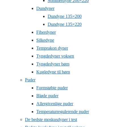
Sommerdyne 200×220
Dundyner
Dundyne 135×200
Dundyne 135×220
Fiberdyner
Silkedyne
Temprakon dyner
Tyngdedyner voksen
Tyngdedyner børn
Kugledyne til børn
Puder
Formstøbte puder
Bløde puder
Allergivenlige puder
Temperaturregulerende puder
De bedste moskusdyner i test