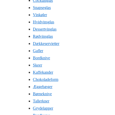
Cocktailglas
Snapseglas
Vinkøler
Hvidvinsglas
Dessertvinglas
Rødvinsglas
Dækkeservietter
Gafler
Bordknive
Skeer
Kaffekander
Chokoladeform
Æggebæger
Børneknive
Tallerkner
Grydelapper