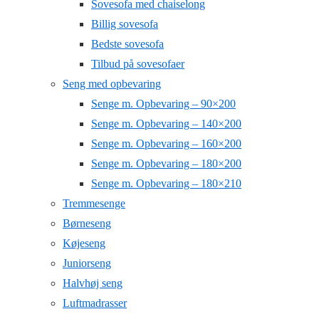
Sovesofa med chaiselong
Billig sovesofa
Bedste sovesofa
Tilbud på sovesofaer
Seng med opbevaring
Senge m. Opbevaring – 90×200
Senge m. Opbevaring – 140×200
Senge m. Opbevaring – 160×200
Senge m. Opbevaring – 180×200
Senge m. Opbevaring – 180×210
Tremmesenge
Børneseng
Køjeseng
Juniorseng
Halvhøj seng
Luftmadrasser