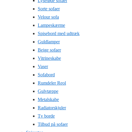
Lyserøde sofaer
Sorte sofaer
Velour sofa
Lampeskærme
Spisebord med udtræk
Guldlamper
Beige sofaer
Vitrineskabe
Vaser
Sofabord
Rumdeler Reol
Gulvtæppe
Metalskabe
Radiatorskjuler
Tv borde
Tilbud på sofaer