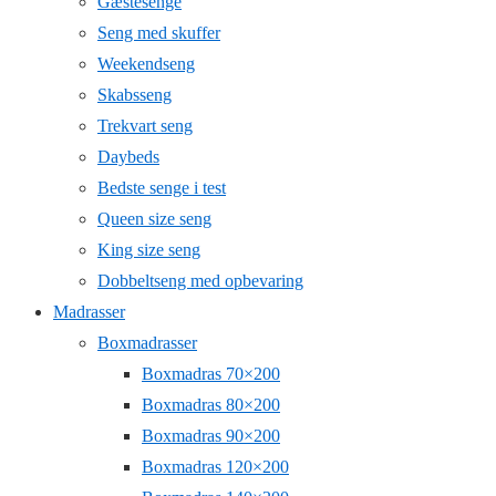
Gæstesenge
Seng med skuffer
Weekendseng
Skabsseng
Trekvart seng
Daybeds
Bedste senge i test
Queen size seng
King size seng
Dobbeltseng med opbevaring
Madrasser
Boxmadrasser
Boxmadras 70×200
Boxmadras 80×200
Boxmadras 90×200
Boxmadras 120×200