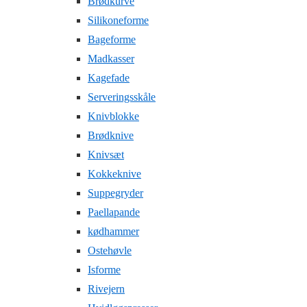
Brødkurve
Silikoneforme
Bageforme
Madkasser
Kagefade
Serveringsskåle
Knivblokke
Brødknive
Knivsæt
Kokkeknive
Suppegryder
Paellapande
kødhammer
Ostehøvle
Isforme
Rivejern