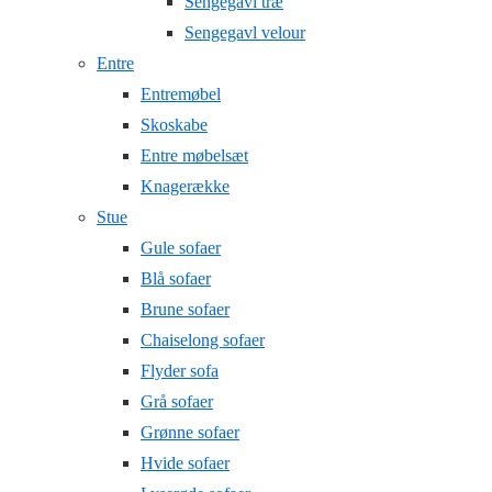
Sengegavl træ
Sengegavl velour
Entre
Entremøbel
Skoskabe
Entre møbelsæt
Knagerække
Stue
Gule sofaer
Blå sofaer
Brune sofaer
Chaiselong sofaer
Flyder sofa
Grå sofaer
Grønne sofaer
Hvide sofaer