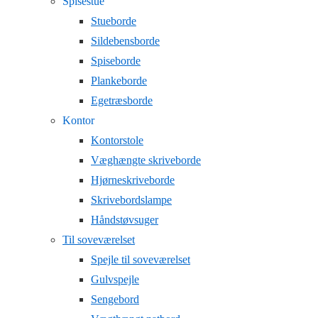
Spisestue
Stueborde
Sildebensborde
Spiseborde
Plankeborde
Egetræsborde
Kontor
Kontorstole
Væghængte skriveborde
Hjørneskriveborde
Skrivebordslampe
Håndstøvsuger
Til soveværelset
Spejle til soveværelset
Gulvspejle
Sengebord