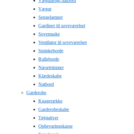
Vægthængt natbord
Vægur
Sengelamper
Gardiner til soveværelset
Sovemaske
Ventilator til soveværelset
Sminkeborde
Rulleborde
Næsetrimmer
Klædeskabe
Natbord
Garderobe
Knagerække
Garderobeskabe
Tøjstativer
Opbevaringskasse