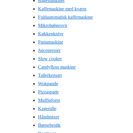
Bagemaskiner
Kaffemaskine med kværn
Fuldautomatisk kaffemaskine
Mikrobølgeovn
Køkkenknive
Pastamaskine
Juicepresser
Slow cooker
Candyfloss maskine
Tallerkensæt
Wokpande
Pizzaspade
Muffinform
Kagerulle
Håndmixer
Børnebestik