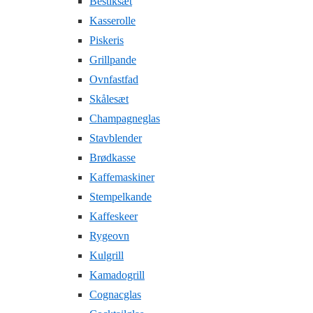
Bestiksæt
Kasserolle
Piskeris
Grillpande
Ovnfastfad
Skålesæt
Champagneglas
Stavblender
Brødkasse
Kaffemaskiner
Stempelkande
Kaffeskeer
Rygeovn
Kulgrill
Kamadogrill
Cognacglas