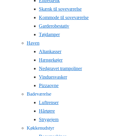
Entrebænk
Skænk til soveværelse
Kommode til soveværelse
Garderobestativ
Tøjdamper
Haven
Altankasser
Hængekøjer
Nedgravet trampoliner
Vinduesvasker
Pizzaovne
Badeværelse
Luftrenser
Hårtørre
Strygejern
Køkkenudstyr