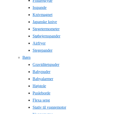
Frituregryde
Isspande
Knivmagnet
Japanske knive
Stegetermometer
Støbejernspander
Airfryer
Stegepander
Børn
Graviditetspuder
Babypuder
Babyalarmer
Højstole
Pusleborde
Flexa seng
Stativ til vuggemotor