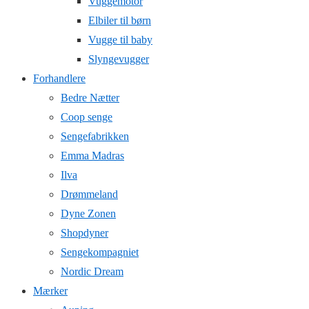
Vuggemotor
Elbiler til børn
Vugge til baby
Slyngevugger
Forhandlere
Bedre Nætter
Coop senge
Sengefabrikken
Emma Madras
Ilva
Drømmeland
Dyne Zonen
Shopdyner
Sengekompagniet
Nordic Dream
Mærker