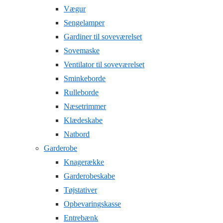
Vægur
Sengelamper
Gardiner til soveværelset
Sovemaske
Ventilator til soveværelset
Sminkeborde
Rulleborde
Næsetrimmer
Klædeskabe
Natbord
Garderobe
Knagerække
Garderobeskabe
Tøjstativer
Opbevaringskasse
Entrebænk