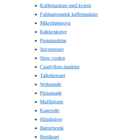
Kaffemaskine med kværn
Fuldautomatisk kaffemaskine
Mikrobølgeovn
Køkkenknive
Pastamaskine
Juicepresser
Slow cooker
Candyfloss maskine
Tallerkensæt
Wokpande
Pizzaspade
Muffinform
Kagerulle
Håndmixer
Børnebestik
Bestiksæt