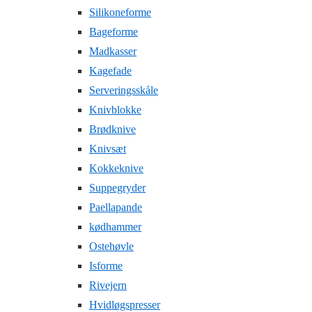
Silikoneforme
Bageforme
Madkasser
Kagefade
Serveringsskåle
Knivblokke
Brødknive
Knivsæt
Kokkeknive
Suppegryder
Paellapande
kødhammer
Ostehøvle
Isforme
Rivejern
Hvidløgspresser