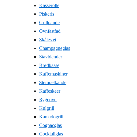
Kasserolle
Piskeris
Grillpande
Ovnfastfad
Skålesæt
Champagneglas
Stavblender
Brødkasse
Kaffemaskiner
Stempelkande
Kaffeskeer
Rygeovn
Kulgrill
Kamadogrill
Cognacglas
Cocktailglas