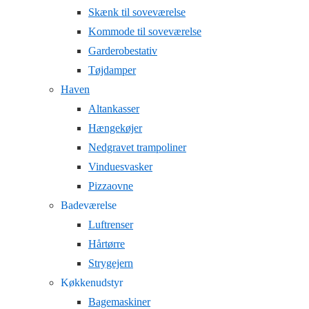
Skænk til soveværelse
Kommode til soveværelse
Garderobestativ
Tøjdamper
Haven
Altankasser
Hængekøjer
Nedgravet trampoliner
Vinduesvasker
Pizzaovne
Badeværelse
Luftrenser
Hårtørre
Strygejern
Køkkenudstyr
Bagemaskiner