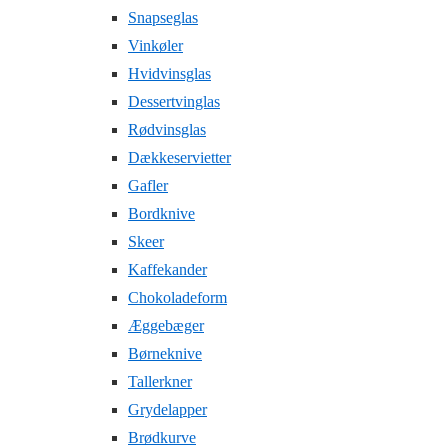
Snapseglas
Vinkøler
Hvidvinsglas
Dessertvinglas
Rødvinsglas
Dækkeservietter
Gafler
Bordknive
Skeer
Kaffekander
Chokoladeform
Æggebæger
Børneknive
Tallerkner
Grydelapper
Brødkurve