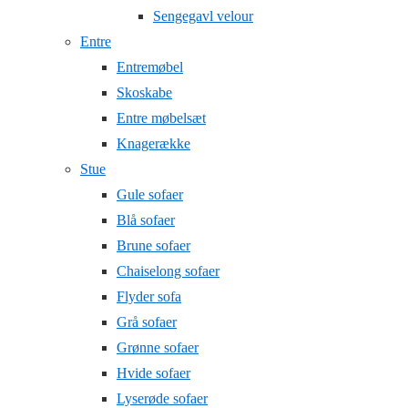
Sengegavl velour
Entre
Entremøbel
Skoskabe
Entre møbelsæt
Knagerække
Stue
Gule sofaer
Blå sofaer
Brune sofaer
Chaiselong sofaer
Flyder sofa
Grå sofaer
Grønne sofaer
Hvide sofaer
Lyserøde sofaer