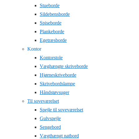
Stueborde
Sildebensborde
Spiseborde
Plankeborde
Egetræsborde
Kontor
Kontorstole
Væghængte skriveborde
Hjørneskriveborde
Skrivebordslampe
Håndstøvsuger
Til soveværelset
Spejle til soveværelset
Gulvspejle
Sengebord
Vægthængt natbord