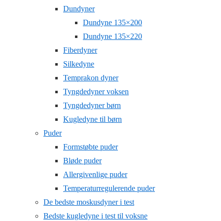
Dundyner
Dundyne 135×200
Dundyne 135×220
Fiberdyner
Silkedyne
Temprakon dyner
Tyngdedyner voksen
Tyngdedyner børn
Kugledyne til børn
Puder
Formstøbte puder
Bløde puder
Allergivenlige puder
Temperaturregulerende puder
De bedste moskusdyner i test
Bedste kugledyne i test til voksne