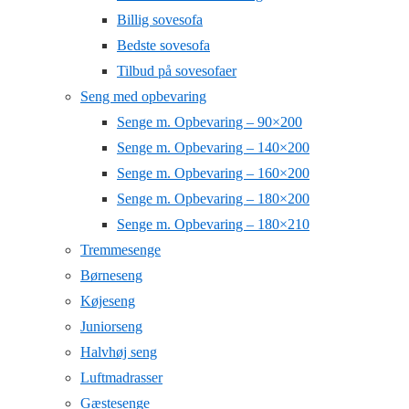
Billig sovesofa
Bedste sovesofa
Tilbud på sovesofaer
Seng med opbevaring
Senge m. Opbevaring – 90×200
Senge m. Opbevaring – 140×200
Senge m. Opbevaring – 160×200
Senge m. Opbevaring – 180×200
Senge m. Opbevaring – 180×210
Tremmesenge
Børneseng
Køjeseng
Juniorseng
Halvhøj seng
Luftmadrasser
Gæstesenge