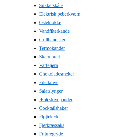
Sukkerskåle
Elektrisk peberkværn
Osteklokke
Vandfilterkande
Grillhandsker
Termokander
Skærebræt
Vaffeljern
Chokoladesmelter
Filetknive
Salatslynger
Æbleskivepander
Cocktailshaker
Fløjtekedel
Fjerkræssaks
Frituregryde