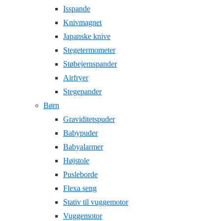
Isspande
Knivmagnet
Japanske knive
Stegetermometer
Støbejernspander
Airfryer
Stegepander
Børn
Graviditetspuder
Babypuder
Babyalarmer
Højstole
Pusleborde
Flexa seng
Stativ til vuggemotor
Vuggemotor