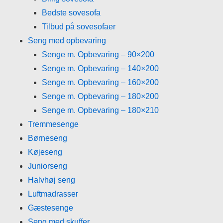
Bedste sovesofa
Tilbud på sovesofaer
Seng med opbevaring
Senge m. Opbevaring – 90×200
Senge m. Opbevaring – 140×200
Senge m. Opbevaring – 160×200
Senge m. Opbevaring – 180×200
Senge m. Opbevaring – 180×210
Tremmesenge
Børneseng
Køjeseng
Juniorseng
Halvhøj seng
Luftmadrasser
Gæstesenge
Seng med skuffer