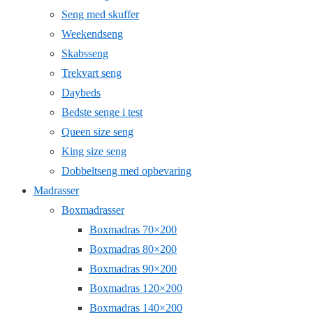
Seng med skuffer
Weekendseng
Skabsseng
Trekvart seng
Daybeds
Bedste senge i test
Queen size seng
King size seng
Dobbeltseng med opbevaring
Madrasser
Boxmadrasser
Boxmadras 70×200
Boxmadras 80×200
Boxmadras 90×200
Boxmadras 120×200
Boxmadras 140×200