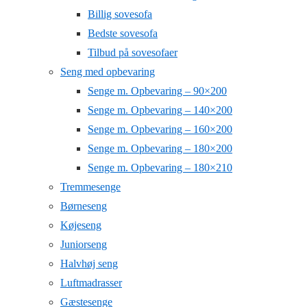
Billig sovesofa
Bedste sovesofa
Tilbud på sovesofaer
Seng med opbevaring
Senge m. Opbevaring – 90×200
Senge m. Opbevaring – 140×200
Senge m. Opbevaring – 160×200
Senge m. Opbevaring – 180×200
Senge m. Opbevaring – 180×210
Tremmesenge
Børneseng
Køjeseng
Juniorseng
Halvhøj seng
Luftmadrasser
Gæstesenge