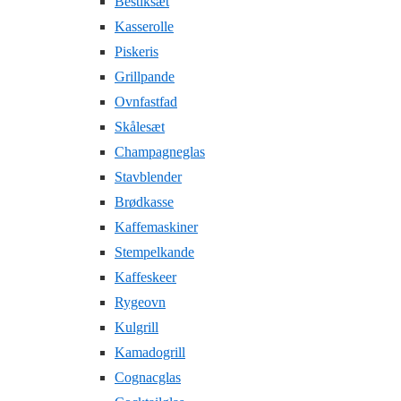
Bestiksæt
Kasserolle
Piskeris
Grillpande
Ovnfastfad
Skålesæt
Champagneglas
Stavblender
Brødkasse
Kaffemaskiner
Stempelkande
Kaffeskeer
Rygeovn
Kulgrill
Kamadogrill
Cognacglas