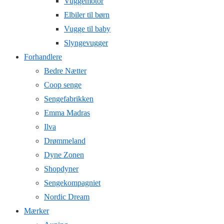
Vuggemotor
Elbiler til børn
Vugge til baby
Slyngevugger
Forhandlere
Bedre Nætter
Coop senge
Sengefabrikken
Emma Madras
Ilva
Drømmeland
Dyne Zonen
Shopdyner
Sengekompagniet
Nordic Dream
Mærker