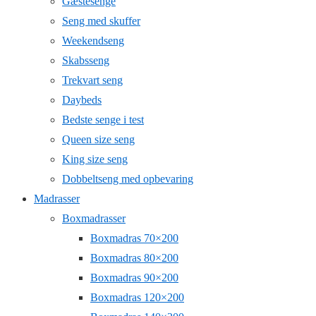
Gæstesenge
Seng med skuffer
Weekendseng
Skabsseng
Trekvart seng
Daybeds
Bedste senge i test
Queen size seng
King size seng
Dobbeltseng med opbevaring
Madrasser
Boxmadrasser
Boxmadras 70×200
Boxmadras 80×200
Boxmadras 90×200
Boxmadras 120×200