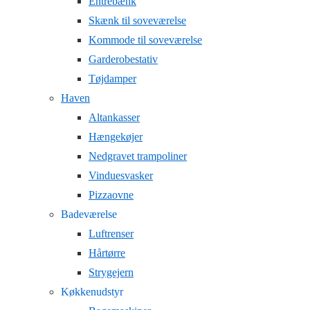
Entrebænk
Skænk til soveværelse
Kommode til soveværelse
Garderobestativ
Tøjdamper
Haven
Altankasser
Hængekøjer
Nedgravet trampoliner
Vinduesvasker
Pizzaovne
Badeværelse
Luftrenser
Hårtørre
Strygejern
Køkkenudstyr