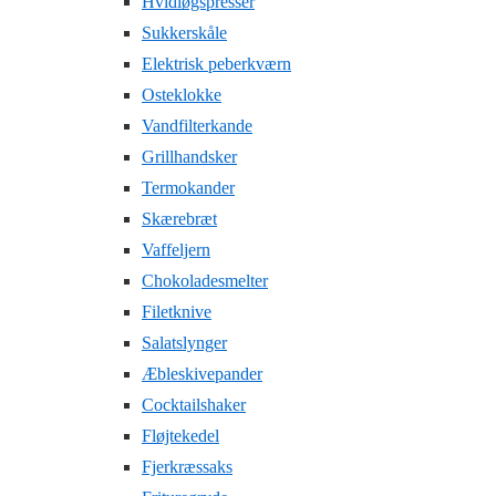
Hvidløgspresser
Sukkerskåle
Elektrisk peberkværn
Osteklokke
Vandfilterkande
Grillhandsker
Termokander
Skærebræt
Vaffeljern
Chokoladesmelter
Filetknive
Salatslynger
Æbleskivepander
Cocktailshaker
Fløjtekedel
Fjerkræssaks