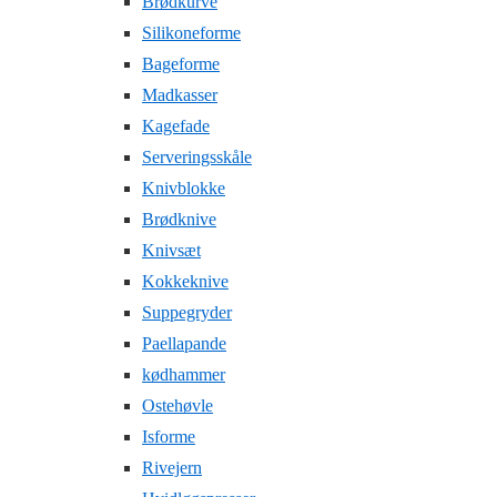
Brødkurve
Silikoneforme
Bageforme
Madkasser
Kagefade
Serveringsskåle
Knivblokke
Brødknive
Knivsæt
Kokkeknive
Suppegryder
Paellapande
kødhammer
Ostehøvle
Isforme
Rivejern