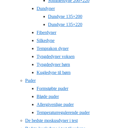
Sommerdyne 200×220
Dundyner
Dundyne 135×200
Dundyne 135×220
Fiberdyner
Silkedyne
Temprakon dyner
Tyngdedyner voksen
Tyngdedyner børn
Kugledyne til børn
Puder
Formstøbte puder
Bløde puder
Allergivenlige puder
Temperaturregulerende puder
De bedste moskusdyner i test