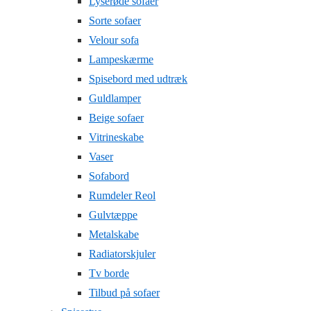
Lyserøde sofaer
Sorte sofaer
Velour sofa
Lampeskærme
Spisebord med udtræk
Guldlamper
Beige sofaer
Vitrineskabe
Vaser
Sofabord
Rumdeler Reol
Gulvtæppe
Metalskabe
Radiatorskjuler
Tv borde
Tilbud på sofaer