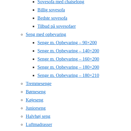
Sovesofa med chaiselong
Billig sovesofa
Bedste sovesofa
Tilbud på sovesofaer
Seng med opbevaring
Senge m. Opbevaring – 90×200
Senge m. Opbevaring – 140×200
Senge m. Opbevaring – 160×200
Senge m. Opbevaring – 180×200
Senge m. Opbevaring – 180×210
Tremmesenge
Børneseng
Køjeseng
Juniorseng
Halvhøj seng
Luftmadrasser