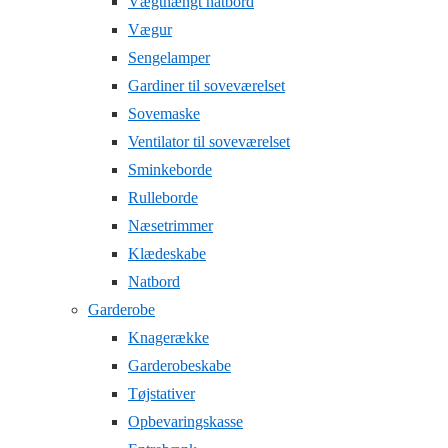
Vægthængt natbord
Vægur
Sengelamper
Gardiner til soveværelset
Sovemaske
Ventilator til soveværelset
Sminkeborde
Rulleborde
Næsetrimmer
Klædeskabe
Natbord
Garderobe
Knagerække
Garderobeskabe
Tøjstativer
Opbevaringskasse