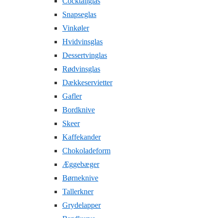
Cocktailglas
Snapseglas
Vinkøler
Hvidvinsglas
Dessertvinglas
Rødvinsglas
Dækkeservietter
Gafler
Bordknive
Skeer
Kaffekander
Chokoladeform
Æggebæger
Børneknive
Tallerkner
Grydelapper