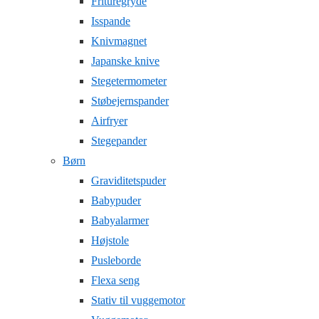
Frituregryde
Isspande
Knivmagnet
Japanske knive
Stegetermometer
Støbejernspander
Airfryer
Stegepander
Børn
Graviditetspuder
Babypuder
Babyalarmer
Højstole
Pusleborde
Flexa seng
Stativ til vuggemotor