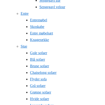
Sengegavl træ
Sengegavl velour
Entre
Entremøbel
Skoskabe
Entre møbelsæt
Knagerække
Stue
Gule sofaer
Blå sofaer
Brune sofaer
Chaiselong sofaer
Flyder sofa
Grå sofaer
Grønne sofaer
Hvide sofaer