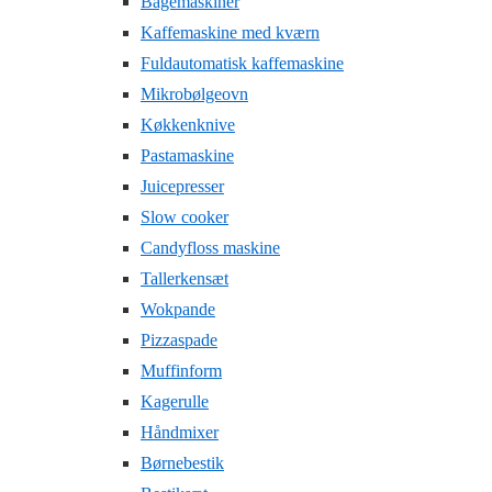
Bagemaskiner
Kaffemaskine med kværn
Fuldautomatisk kaffemaskine
Mikrobølgeovn
Køkkenknive
Pastamaskine
Juicepresser
Slow cooker
Candyfloss maskine
Tallerkensæt
Wokpande
Pizzaspade
Muffinform
Kagerulle
Håndmixer
Børnebestik