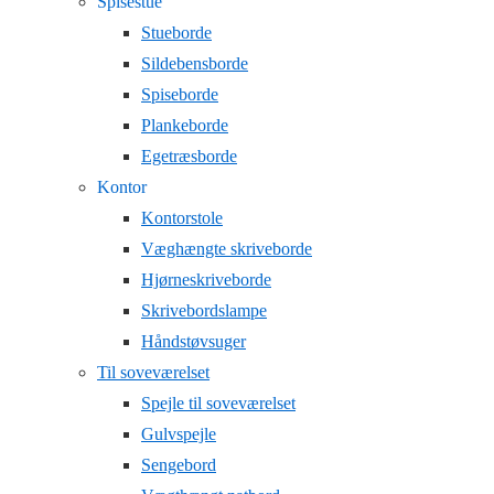
Spisestue
Stueborde
Sildebensborde
Spiseborde
Plankeborde
Egetræsborde
Kontor
Kontorstole
Væghængte skriveborde
Hjørneskriveborde
Skrivebordslampe
Håndstøvsuger
Til soveværelset
Spejle til soveværelset
Gulvspejle
Sengebord