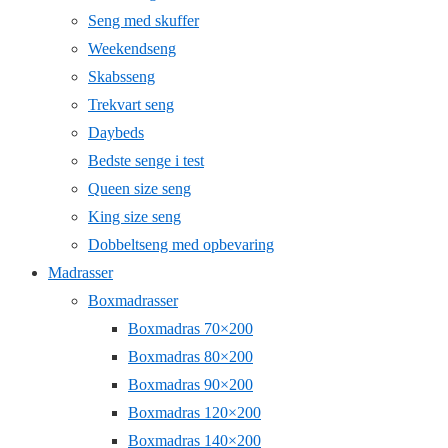
Seng med skuffer
Weekendseng
Skabsseng
Trekvart seng
Daybeds
Bedste senge i test
Queen size seng
King size seng
Dobbeltseng med opbevaring
Madrasser
Boxmadrasser
Boxmadras 70×200
Boxmadras 80×200
Boxmadras 90×200
Boxmadras 120×200
Boxmadras 140×200