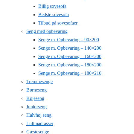
Billig sovesofa
Bedste sovesofa
Tilbud på sovesofaer
Seng med opbevaring
Senge m. Opbevaring – 90×200
Senge m. Opbevaring – 140×200
Senge m. Opbevaring – 160×200
Senge m. Opbevaring – 180×200
Senge m. Opbevaring – 180×210
Tremmesenge
Børneseng
Køjeseng
Juniorseng
Halvhøj seng
Luftmadrasser
Gæstesenge