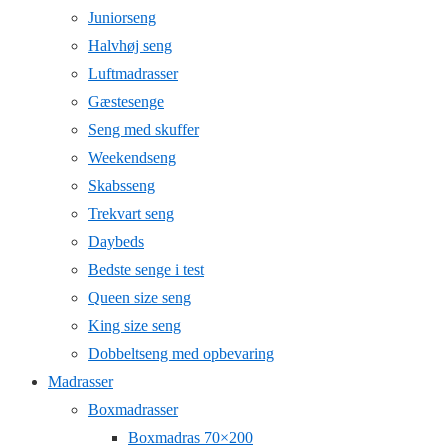
Juniorseng
Halvhøj seng
Luftmadrasser
Gæstesenge
Seng med skuffer
Weekendseng
Skabsseng
Trekvart seng
Daybeds
Bedste senge i test
Queen size seng
King size seng
Dobbeltseng med opbevaring
Madrasser
Boxmadrasser
Boxmadras 70×200