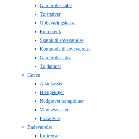
Garderobeskabe
Tøjstativer
Opbevaringskasse
Entrebænk
Skænk til soveværelse
Kommode til soveværelse
Garderobestativ
Tøjdamper
Haven
Altankasser
Hængekøjer
Nedgravet trampoliner
Vinduesvasker
Pizzaovne
Badeværelse
Luftrenser