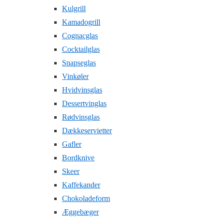
Kulgrill
Kamadogrill
Cognacglas
Cocktailglas
Snapseglas
Vinkøler
Hvidvinsglas
Dessertvinglas
Rødvinsglas
Dækkeservietter
Gafler
Bordknive
Skeer
Kaffekander
Chokoladeform
Æggebæger