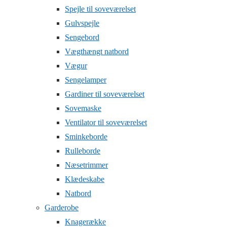
Spejle til soveværelset
Gulvspejle
Sengebord
Vægthængt natbord
Vægur
Sengelamper
Gardiner til soveværelset
Sovemaske
Ventilator til soveværelset
Sminkeborde
Rulleborde
Næsetrimmer
Klædeskabe
Natbord
Garderobe
Knagerække