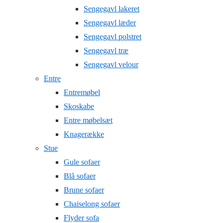
Sengegavl lakeret
Sengegavl læder
Sengegavl polstret
Sengegavl træ
Sengegavl velour
Entre
Entremøbel
Skoskabe
Entre møbelsæt
Knagerække
Stue
Gule sofaer
Blå sofaer
Brune sofaer
Chaiselong sofaer
Flyder sofa