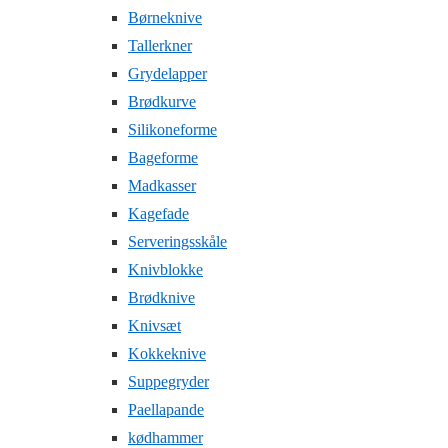
Børneknive
Tallerkner
Grydelapper
Brødkurve
Silikoneforme
Bageforme
Madkasser
Kagefade
Serveringsskåle
Knivblokke
Brødknive
Knivsæt
Kokkeknive
Suppegryder
Paellapande
kødhammer