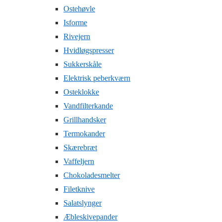
Ostehøvle
Isforme
Rivejern
Hvidløgspresser
Sukkerskåle
Elektrisk peberkværn
Osteklokke
Vandfilterkande
Grillhandsker
Termokander
Skærebræt
Vaffeljern
Chokoladesmelter
Filetknive
Salatslynger
Æbleskivepander