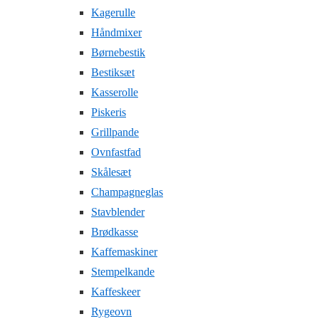
Kagerulle
Håndmixer
Børnebestik
Bestiksæt
Kasserolle
Piskeris
Grillpande
Ovnfastfad
Skålesæt
Champagneglas
Stavblender
Brødkasse
Kaffemaskiner
Stempelkande
Kaffeskeer
Rygeovn