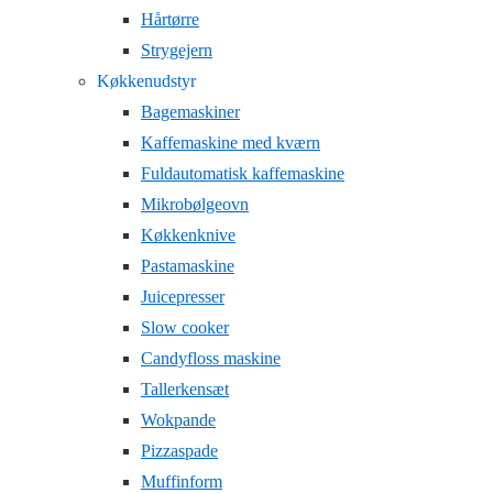
Hårtørre
Strygejern
Køkkenudstyr
Bagemaskiner
Kaffemaskine med kværn
Fuldautomatisk kaffemaskine
Mikrobølgeovn
Køkkenknive
Pastamaskine
Juicepresser
Slow cooker
Candyfloss maskine
Tallerkensæt
Wokpande
Pizzaspade
Muffinform