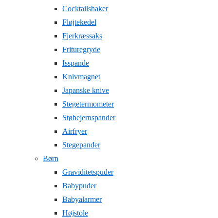
Cocktailshaker
Fløjtekedel
Fjerkræssaks
Frituregryde
Isspande
Knivmagnet
Japanske knive
Stegetermometer
Støbejernspander
Airfryer
Stegepander
Børn
Graviditetspuder
Babypuder
Babyalarmer
Højstole