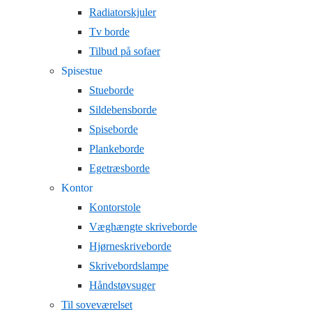
Radiatorskjuler
Tv borde
Tilbud på sofaer
Spisestue
Stueborde
Sildebensborde
Spiseborde
Plankeborde
Egetræsborde
Kontor
Kontorstole
Væghængte skriveborde
Hjørneskriveborde
Skrivebordslampe
Håndstøvsuger
Til soveværelset