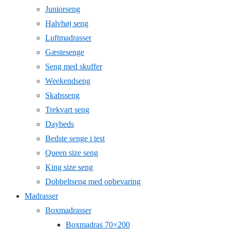
Juniorseng
Halvhøj seng
Luftmadrasser
Gæstesenge
Seng med skuffer
Weekendseng
Skabsseng
Trekvart seng
Daybeds
Bedste senge i test
Queen size seng
King size seng
Dobbeltseng med opbevaring
Madrasser
Boxmadrasser
Boxmadras 70×200