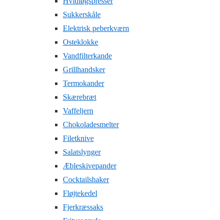
Hvidløgspresser
Sukkerskåle
Elektrisk peberkværn
Osteklokke
Vandfilterkande
Grillhandsker
Termokander
Skærebræt
Vaffeljern
Chokoladesmelter
Filetknive
Salatslynger
Æbleskivepander
Cocktailshaker
Fløjtekedel
Fjerkræssaks