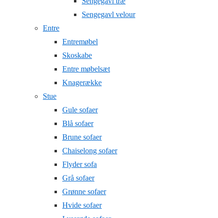
Sengegavl træ
Sengegavl velour
Entre
Entremøbel
Skoskabe
Entre møbelsæt
Knagerække
Stue
Gule sofaer
Blå sofaer
Brune sofaer
Chaiselong sofaer
Flyder sofa
Grå sofaer
Grønne sofaer
Hvide sofaer