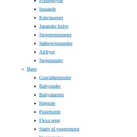
Frituregryde
Isspande
Knivmagnet
Japanske knive
Stegetermometer
Støbejernspander
Airfryer
Stegepander
Børn
Graviditetspuder
Babypuder
Babyalarmer
Højstole
Pusleborde
Flexa seng
Stativ til vuggemotor