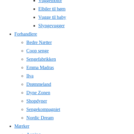
Vuggemotor
Elbiler til børn
Vugge til baby
Slyngevugger
Forhandlere
Bedre Nætter
Coop senge
Sengefabrikken
Emma Madras
Ilva
Drømmeland
Dyne Zonen
Shopdyner
Sengekompagniet
Nordic Dream
Mærker