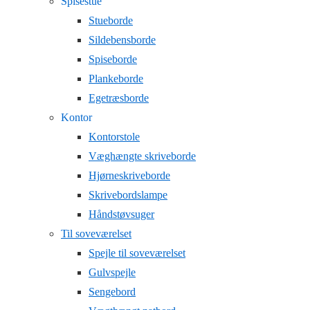
Spisestue
Stueborde
Sildebensborde
Spiseborde
Plankeborde
Egetræsborde
Kontor
Kontorstole
Væghængte skriveborde
Hjørneskriveborde
Skrivebordslampe
Håndstøvsuger
Til soveværelset
Spejle til soveværelset
Gulvspejle
Sengebord