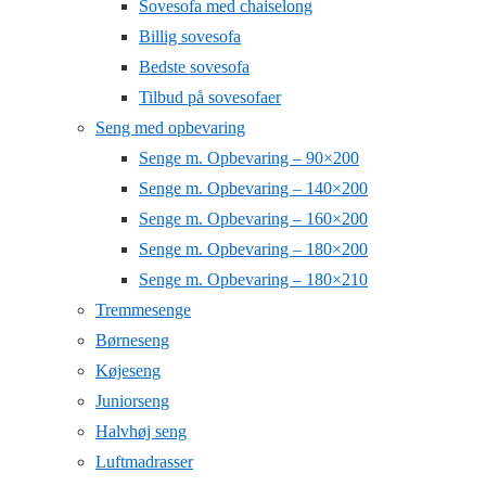
Sovesofa med chaiselong
Billig sovesofa
Bedste sovesofa
Tilbud på sovesofaer
Seng med opbevaring
Senge m. Opbevaring – 90×200
Senge m. Opbevaring – 140×200
Senge m. Opbevaring – 160×200
Senge m. Opbevaring – 180×200
Senge m. Opbevaring – 180×210
Tremmesenge
Børneseng
Køjeseng
Juniorseng
Halvhøj seng
Luftmadrasser