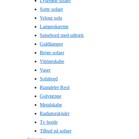
Lyserøde sofaer
Sorte sofaer
Velour sofa
Lampeskærme
Spisebord med udtræk
Guldlamper
Beige sofaer
Vitrineskabe
Vaser
Sofabord
Rumdeler Reol
Gulvtæppe
Metalskabe
Radiatorskjuler
Tv borde
Tilbud på sofaer