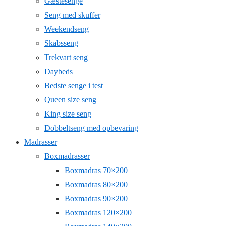
Gæstesenge
Seng med skuffer
Weekendseng
Skabsseng
Trekvart seng
Daybeds
Bedste senge i test
Queen size seng
King size seng
Dobbeltseng med opbevaring
Madrasser
Boxmadrasser
Boxmadras 70×200
Boxmadras 80×200
Boxmadras 90×200
Boxmadras 120×200