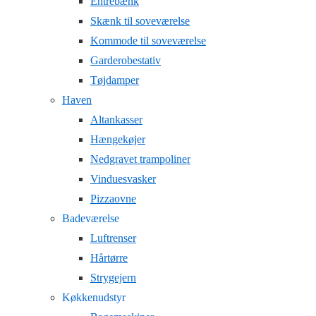
Entrebænk
Skænk til soveværelse
Kommode til soveværelse
Garderobestativ
Tøjdamper
Haven
Altankasser
Hængekøjer
Nedgravet trampoliner
Vinduesvasker
Pizzaovne
Badeværelse
Luftrenser
Hårtørre
Strygejern
Køkkenudstyr