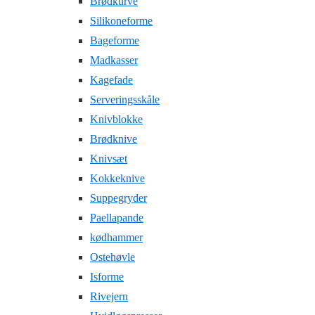
Brødkurve
Silikoneforme
Bageforme
Madkasser
Kagefade
Serveringsskåle
Knivblokke
Brødknive
Knivsæt
Kokkeknive
Suppegryder
Paellapande
kødhammer
Ostehøvle
Isforme
Rivejern