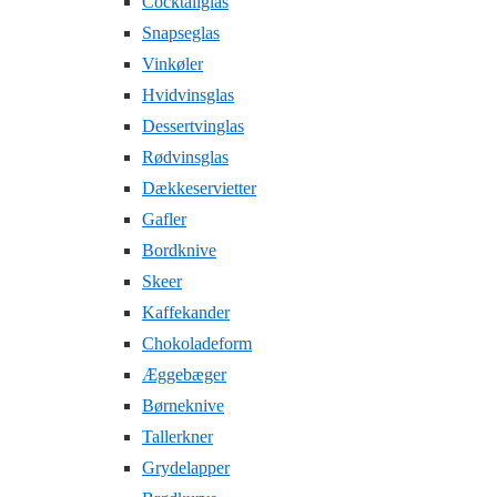
Cocktailglas
Snapseglas
Vinkøler
Hvidvinsglas
Dessertvinglas
Rødvinsglas
Dækkeservietter
Gafler
Bordknive
Skeer
Kaffekander
Chokoladeform
Æggebæger
Børneknive
Tallerkner
Grydelapper