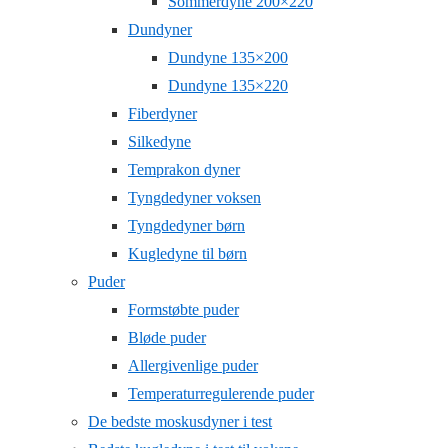
Sommerdyne 200×220
Dundyner
Dundyne 135×200
Dundyne 135×220
Fiberdyner
Silkedyne
Temprakon dyner
Tyngdedyner voksen
Tyngdedyner børn
Kugledyne til børn
Puder
Formstøbte puder
Bløde puder
Allergivenlige puder
Temperaturregulerende puder
De bedste moskusdyner i test