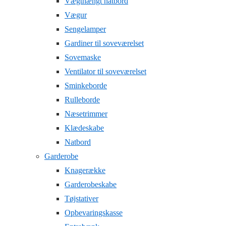
Vægthængt natbord
Vægur
Sengelamper
Gardiner til soveværelset
Sovemaske
Ventilator til soveværelset
Sminkeborde
Rulleborde
Næsetrimmer
Klædeskabe
Natbord
Garderobe
Knagerække
Garderobeskabe
Tøjstativer
Opbevaringskasse