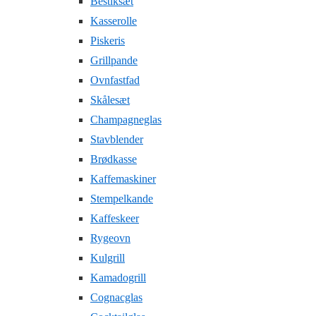
Bestiksæt
Kasserolle
Piskeris
Grillpande
Ovnfastfad
Skålesæt
Champagneglas
Stavblender
Brødkasse
Kaffemaskiner
Stempelkande
Kaffeskeer
Rygeovn
Kulgrill
Kamadogrill
Cognacglas