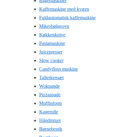
Bagemaskiner
Kaffemaskine med kværn
Fuldautomatisk kaffemaskine
Mikrobølgeovn
Køkkenknive
Pastamaskine
Juicepresser
Slow cooker
Candyfloss maskine
Tallerkensæt
Wokpande
Pizzaspade
Muffinform
Kagerulle
Håndmixer
Børnebestik