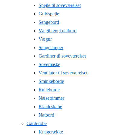
Spejle til soveværelset
Gulvspejle
Sengebord
Vægthængt natbord
Vægur
Sengelamper
Gardiner til soveværelset
Sovemaske
Ventilator til soveværelset
Sminkeborde
Rulleborde
Næsetrimmer
Klædeskabe
Natbord
Garderobe
Knagerække