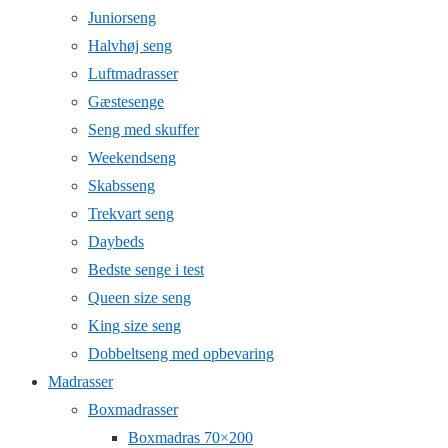
Juniorseng
Halvhøj seng
Luftmadrasser
Gæstesenge
Seng med skuffer
Weekendseng
Skabsseng
Trekvart seng
Daybeds
Bedste senge i test
Queen size seng
King size seng
Dobbeltseng med opbevaring
Madrasser
Boxmadrasser
Boxmadras 70×200