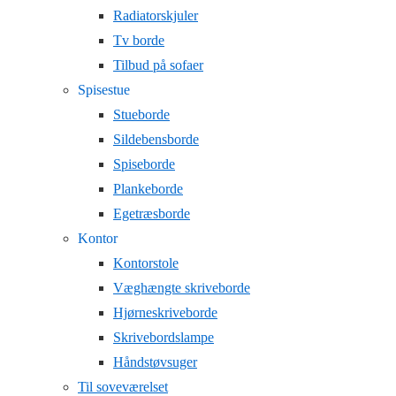
Radiatorskjuler
Tv borde
Tilbud på sofaer
Spisestue
Stueborde
Sildebensborde
Spiseborde
Plankeborde
Egetræsborde
Kontor
Kontorstole
Væghængte skriveborde
Hjørneskriveborde
Skrivebordslampe
Håndstøvsuger
Til soveværelset