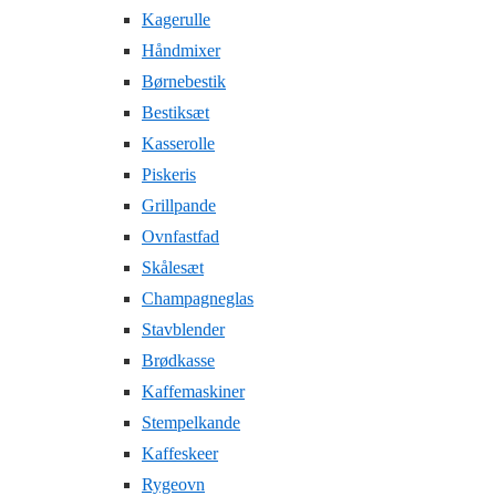
Kagerulle
Håndmixer
Børnebestik
Bestiksæt
Kasserolle
Piskeris
Grillpande
Ovnfastfad
Skålesæt
Champagneglas
Stavblender
Brødkasse
Kaffemaskiner
Stempelkande
Kaffeskeer
Rygeovn