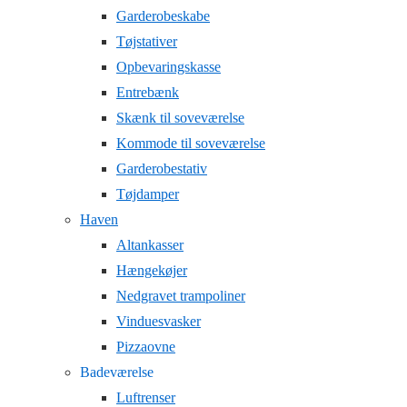
Garderobeskabe
Tøjstativer
Opbevaringskasse
Entrebænk
Skænk til soveværelse
Kommode til soveværelse
Garderobestativ
Tøjdamper
Haven
Altankasser
Hængekøjer
Nedgravet trampoliner
Vinduesvasker
Pizzaovne
Badeværelse
Luftrenser