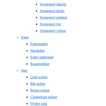
Sengegavl lakeret
Sengegavl læder
Sengegavl polstret
Sengegavl træ
Sengegavl velour
Entre
Entremøbel
Skoskabe
Entre møbelsæt
Knagerække
Stue
Gule sofaer
Blå sofaer
Brune sofaer
Chaiselong sofaer
Flyder sofa