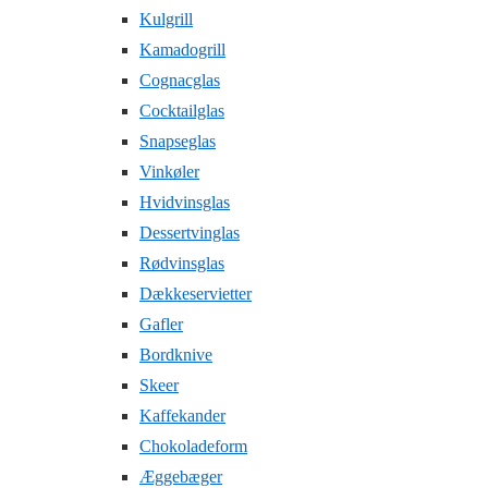
Kulgrill
Kamadogrill
Cognacglas
Cocktailglas
Snapseglas
Vinkøler
Hvidvinsglas
Dessertvinglas
Rødvinsglas
Dækkeservietter
Gafler
Bordknive
Skeer
Kaffekander
Chokoladeform
Æggebæger