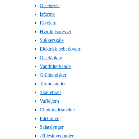
Ostehøvle
Isforme
Rivejern
Hvidløgspresser
Sukkerskåle
Elektrisk peberkværn
Osteklokke
Vandfilterkande
Grillhandsker
Termokander
Skærebræt
Vaffeljern
Chokoladesmelter
Filetknive
Salatslynger
Æbleskivepander