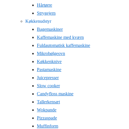
Hårtørre
Strygejern
Køkkenudstyr
Bagemaskiner
Kaffemaskine med kværn
Fuldautomatisk kaffemaskine
Mikrobølgeovn
Køkkenknive
Pastamaskine
Juicepresser
Slow cooker
Candyfloss maskine
Tallerkensæt
Wokpande
Pizzaspade
Muffinform