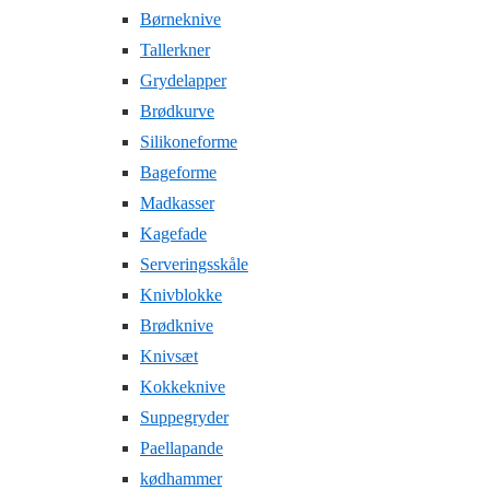
Børneknive
Tallerkner
Grydelapper
Brødkurve
Silikoneforme
Bageforme
Madkasser
Kagefade
Serveringsskåle
Knivblokke
Brødknive
Knivsæt
Kokkeknive
Suppegryder
Paellapande
kødhammer