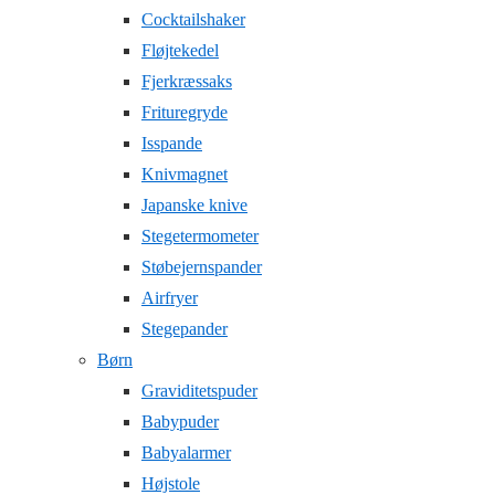
Cocktailshaker
Fløjtekedel
Fjerkræssaks
Frituregryde
Isspande
Knivmagnet
Japanske knive
Stegetermometer
Støbejernspander
Airfryer
Stegepander
Børn
Graviditetspuder
Babypuder
Babyalarmer
Højstole