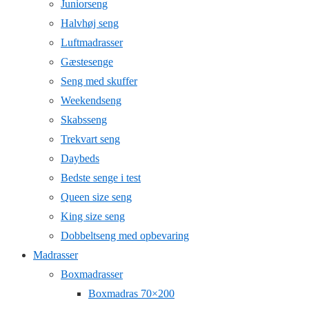
Juniorseng
Halvhøj seng
Luftmadrasser
Gæstesenge
Seng med skuffer
Weekendseng
Skabsseng
Trekvart seng
Daybeds
Bedste senge i test
Queen size seng
King size seng
Dobbeltseng med opbevaring
Madrasser
Boxmadrasser
Boxmadras 70×200