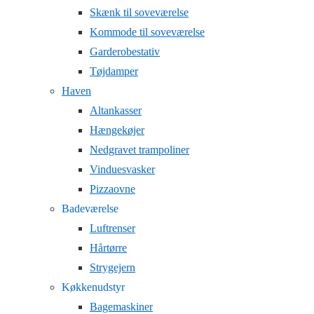
Skænk til soveværelse
Kommode til soveværelse
Garderobestativ
Tøjdamper
Haven
Altankasser
Hængekøjer
Nedgravet trampoliner
Vinduesvasker
Pizzaovne
Badeværelse
Luftrenser
Hårtørre
Strygejern
Køkkenudstyr
Bagemaskiner