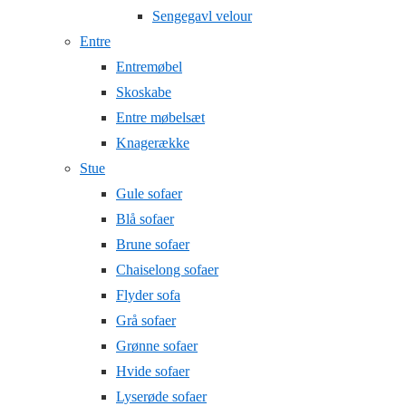
Sengegavl velour
Entre
Entremøbel
Skoskabe
Entre møbelsæt
Knagerække
Stue
Gule sofaer
Blå sofaer
Brune sofaer
Chaiselong sofaer
Flyder sofa
Grå sofaer
Grønne sofaer
Hvide sofaer
Lyserøde sofaer