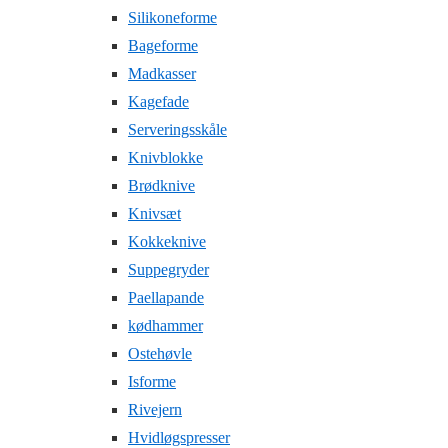
Silikoneforme
Bageforme
Madkasser
Kagefade
Serveringsskåle
Knivblokke
Brødknive
Knivsæt
Kokkeknive
Suppegryder
Paellapande
kødhammer
Ostehøvle
Isforme
Rivejern
Hvidløgspresser