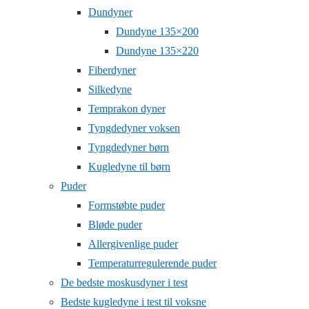
Dundyner
Dundyne 135×200
Dundyne 135×220
Fiberdyner
Silkedyne
Temprakon dyner
Tyngdedyner voksen
Tyngdedyner børn
Kugledyne til børn
Puder
Formstøbte puder
Bløde puder
Allergivenlige puder
Temperaturregulerende puder
De bedste moskusdyner i test
Bedste kugledyne i test til voksne