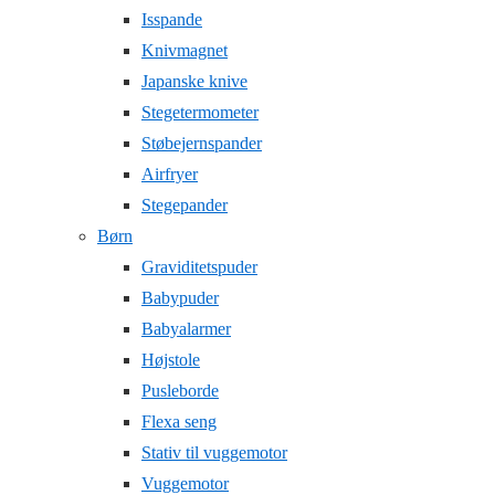
Isspande
Knivmagnet
Japanske knive
Stegetermometer
Støbejernspander
Airfryer
Stegepander
Børn
Graviditetspuder
Babypuder
Babyalarmer
Højstole
Pusleborde
Flexa seng
Stativ til vuggemotor
Vuggemotor