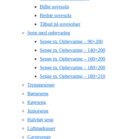
Billig sovesofa
Bedste sovesofa
Tilbud på sovesofaer
Seng med opbevaring
Senge m. Opbevaring – 90×200
Senge m. Opbevaring – 140×200
Senge m. Opbevaring – 160×200
Senge m. Opbevaring – 180×200
Senge m. Opbevaring – 180×210
Tremmesenge
Børneseng
Køjeseng
Juniorseng
Halvhøj seng
Luftmadrasser
Gæstesenge