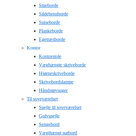
Stueborde
Sildebensborde
Spiseborde
Plankeborde
Egetræsborde
Kontor
Kontorstole
Væghængte skriveborde
Hjørneskriveborde
Skrivebordslampe
Håndstøvsuger
Til soveværelset
Spejle til soveværelset
Gulvspejle
Sengebord
Vægthængt natbord