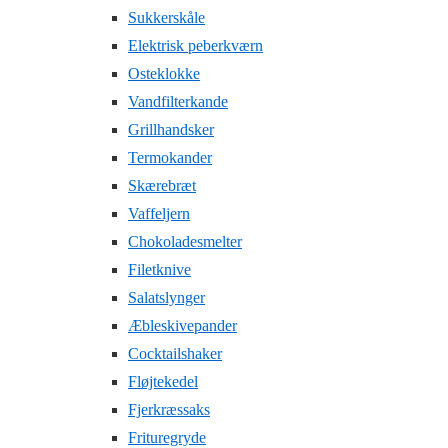
Sukkerskåle
Elektrisk peberkværn
Osteklokke
Vandfilterkande
Grillhandsker
Termokander
Skærebræt
Vaffeljern
Chokoladesmelter
Filetknive
Salatslynger
Æbleskivepander
Cocktailshaker
Fløjtekedel
Fjerkræssaks
Frituregryde