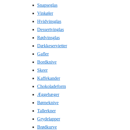
Snapseglas
Vinkøler
Hvidvinsglas
Dessertvinglas
Rødvinsglas
Dækkeservietter
Gafler
Bordknive
Skeer
Kaffekander
Chokoladeform
Æggebæger
Børneknive
Tallerkner
Grydelapper
Brødkurve