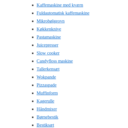
Kaffemaskine med kværn
Fuldautomatisk kaffemaskine
Mikrobølgeovn
Køkkenknive
Pastamaskine
Juicepresser
Slow cooker
Candyfloss maskine
Tallerkensæt
Wokpande
Pizzaspade
Muffinform
Kagerulle
Håndmixer
Børnebestik
Bestiksæt