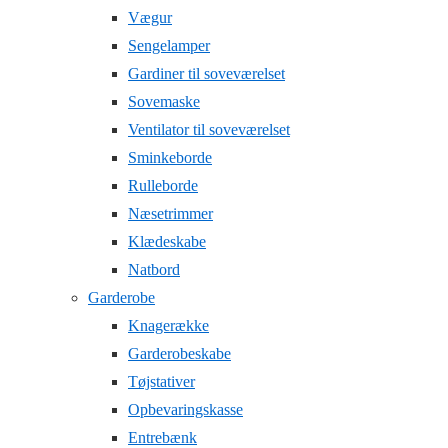
Vægur
Sengelamper
Gardiner til soveværelset
Sovemaske
Ventilator til soveværelset
Sminkeborde
Rulleborde
Næsetrimmer
Klædeskabe
Natbord
Garderobe
Knagerække
Garderobeskabe
Tøjstativer
Opbevaringskasse
Entrebænk