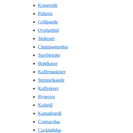
Kasserolle
Piskeris
Grillpande
Ovnfastfad
Skålesæt
Champagneglas
Stavblender
Brødkasse
Kaffemaskiner
Stempelkande
Kaffeskeer
Rygeovn
Kulgrill
Kamadogrill
Cognacglas
Cocktailglas