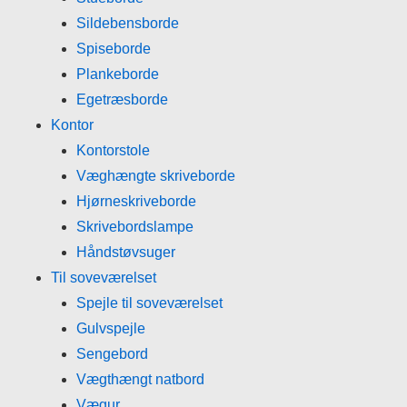
Sildebensborde
Spiseborde
Plankeborde
Egetræsborde
Kontor
Kontorstole
Væghængte skriveborde
Hjørneskriveborde
Skrivebordslampe
Håndstøvsuger
Til soveværelset
Spejle til soveværelset
Gulvspejle
Sengebord
Vægthængt natbord
Vægur