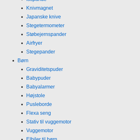
Knivmagnet
Japanske knive
Stegetermometer
Støbejernspander
Airfryer
Stegepander
Børn
Graviditetspuder
Babypuder
Babyalarmer
Højstole
Pusleborde
Flexa seng
Stativ til vuggemotor
Vuggemotor
Elbiler til børn