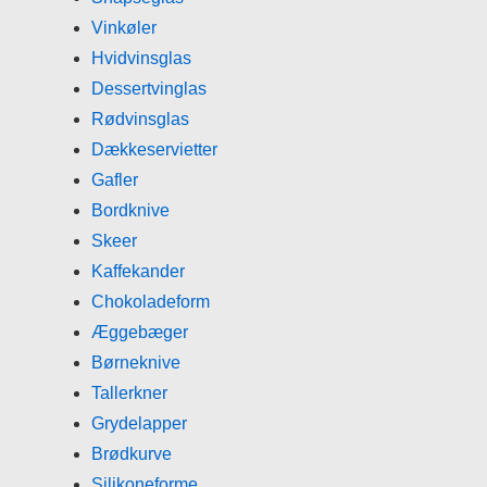
Vinkøler
Hvidvinsglas
Dessertvinglas
Rødvinsglas
Dækkeservietter
Gafler
Bordknive
Skeer
Kaffekander
Chokoladeform
Æggebæger
Børneknive
Tallerkner
Grydelapper
Brødkurve
Silikoneforme