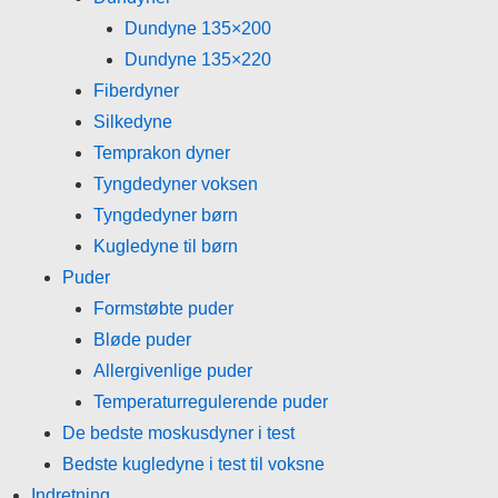
Dundyne 135×200
Dundyne 135×220
Fiberdyner
Silkedyne
Temprakon dyner
Tyngdedyner voksen
Tyngdedyner børn
Kugledyne til børn
Puder
Formstøbte puder
Bløde puder
Allergivenlige puder
Temperaturregulerende puder
De bedste moskusdyner i test
Bedste kugledyne i test til voksne
Indretning