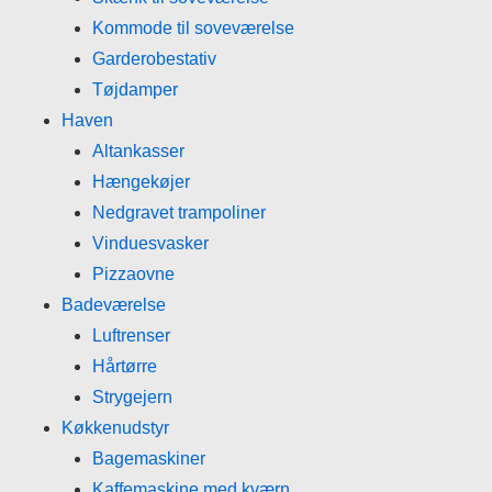
Kommode til soveværelse
Garderobestativ
Tøjdamper
Haven
Altankasser
Hængekøjer
Nedgravet trampoliner
Vinduesvasker
Pizzaovne
Badeværelse
Luftrenser
Hårtørre
Strygejern
Køkkenudstyr
Bagemaskiner
Kaffemaskine med kværn