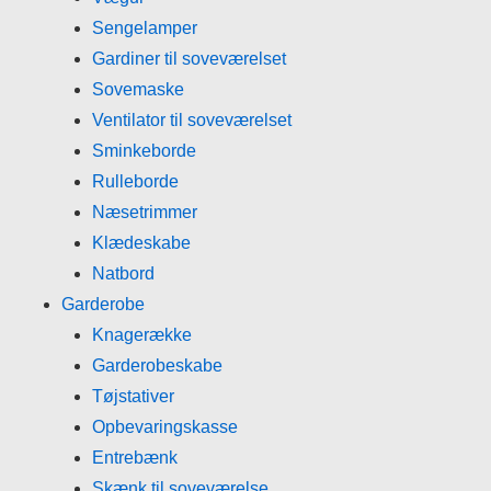
Sengelamper
Gardiner til soveværelset
Sovemaske
Ventilator til soveværelset
Sminkeborde
Rulleborde
Næsetrimmer
Klædeskabe
Natbord
Garderobe
Knagerække
Garderobeskabe
Tøjstativer
Opbevaringskasse
Entrebænk
Skænk til soveværelse