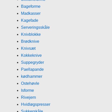
Bageforme
Madkasser
Kagefade
Serveringsskåle
Knivblokke
Brødknive
Knivsæt
Kokkeknive
Suppegryder
Paellapande
kødhammer
Ostehøvle
Isforme
Rivejern
Hvidløgspresser
Sukkerskåle