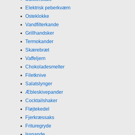
Elektrisk peberkværn
Osteklokke
Vandfilterkande
Grillhandsker
Termokander
Skærebræt
Vaffeljern
Chokoladesmelter
Filetknive
Salatslynger
Æbleskivepander
Cocktailshaker
Fløjtekedel
Fjerkræssaks
Frituregryde
Isspande