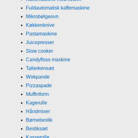
Fuldautomatisk kaffemaskine
Mikrobølgeovn
Køkkenknive
Pastamaskine
Juicepresser
Slow cooker
Candyfloss maskine
Tallerkensæt
Wokpande
Pizzaspade
Muffinform
Kagerulle
Håndmixer
Børnebestik
Bestiksæt
Kasserolle