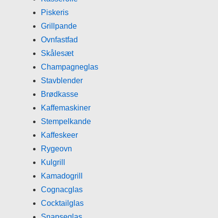
Piskeris
Grillpande
Ovnfastfad
Skålesæt
Champagneglas
Stavblender
Brødkasse
Kaffemaskiner
Stempelkande
Kaffeskeer
Rygeovn
Kulgrill
Kamadogrill
Cognacglas
Cocktailglas
Snapseglas