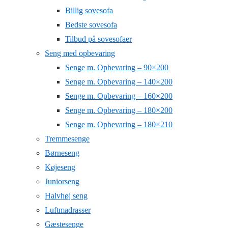
Billig sovesofa
Bedste sovesofa
Tilbud på sovesofaer
Seng med opbevaring
Senge m. Opbevaring – 90×200
Senge m. Opbevaring – 140×200
Senge m. Opbevaring – 160×200
Senge m. Opbevaring – 180×200
Senge m. Opbevaring – 180×210
Tremmesenge
Børneseng
Køjeseng
Juniorseng
Halvhøj seng
Luftmadrasser
Gæstesenge