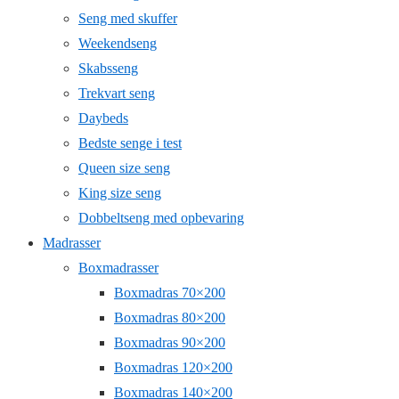
Seng med skuffer
Weekendseng
Skabsseng
Trekvart seng
Daybeds
Bedste senge i test
Queen size seng
King size seng
Dobbeltseng med opbevaring
Madrasser
Boxmadrasser
Boxmadras 70×200
Boxmadras 80×200
Boxmadras 90×200
Boxmadras 120×200
Boxmadras 140×200