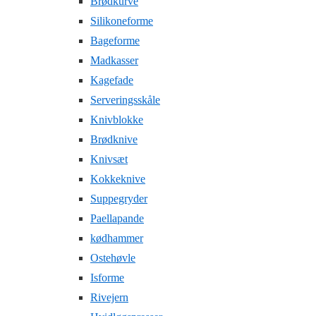
Brødkurve
Silikoneforme
Bageforme
Madkasser
Kagefade
Serveringsskåle
Knivblokke
Brødknive
Knivsæt
Kokkeknive
Suppegryder
Paellapande
kødhammer
Ostehøvle
Isforme
Rivejern