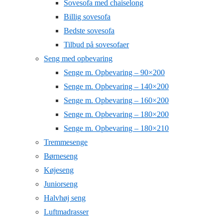
Sovesofa med chaiselong
Billig sovesofa
Bedste sovesofa
Tilbud på sovesofaer
Seng med opbevaring
Senge m. Opbevaring – 90×200
Senge m. Opbevaring – 140×200
Senge m. Opbevaring – 160×200
Senge m. Opbevaring – 180×200
Senge m. Opbevaring – 180×210
Tremmesenge
Børneseng
Køjeseng
Juniorseng
Halvhøj seng
Luftmadrasser