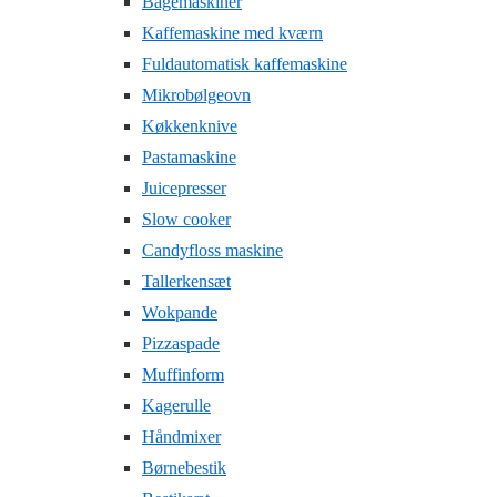
Bagemaskiner
Kaffemaskine med kværn
Fuldautomatisk kaffemaskine
Mikrobølgeovn
Køkkenknive
Pastamaskine
Juicepresser
Slow cooker
Candyfloss maskine
Tallerkensæt
Wokpande
Pizzaspade
Muffinform
Kagerulle
Håndmixer
Børnebestik