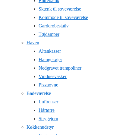
Entrebænk
Skænk til soveværelse
Kommode til soveværelse
Garderobestativ
Tøjdamper
Haven
Altankasser
Hængekøjer
Nedgravet trampoliner
Vinduesvasker
Pizzaovne
Badeværelse
Luftrenser
Hårtørre
Strygejern
Køkkenudstyr