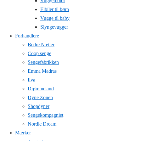
Vuggemotor
Elbiler til børn
Vugge til baby
Slyngevugger
Forhandlere
Bedre Nætter
Coop senge
Sengefabrikken
Emma Madras
Ilva
Drømmeland
Dyne Zonen
Shopdyner
Sengekompagniet
Nordic Dream
Mærker