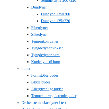
Sommerdyne 200×220
Dundyner
Dundyne 135×200
Dundyne 135×220
Fiberdyner
Silkedyne
Temprakon dyner
Tyngdedyner voksen
Tyngdedyner børn
Kugledyne til børn
Puder
Formstøbte puder
Bløde puder
Allergivenlige puder
Temperaturregulerende puder
De bedste moskusdyner i test