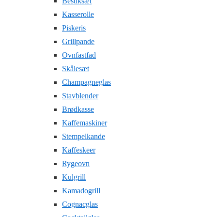
Bestiksæt
Kasserolle
Piskeris
Grillpande
Ovnfastfad
Skålesæt
Champagneglas
Stavblender
Brødkasse
Kaffemaskiner
Stempelkande
Kaffeskeer
Rygeovn
Kulgrill
Kamadogrill
Cognacglas