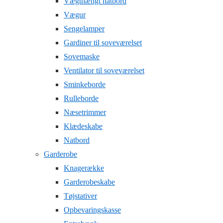
Vægthængt natbord
Vægur
Sengelamper
Gardiner til soveværelset
Sovemaske
Ventilator til soveværelset
Sminkeborde
Rulleborde
Næsetrimmer
Klædeskabe
Natbord
Garderobe
Knagerække
Garderobeskabe
Tøjstativer
Opbevaringskasse