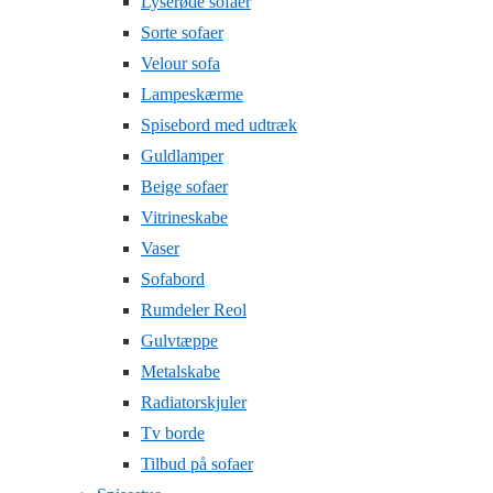
Lyserøde sofaer
Sorte sofaer
Velour sofa
Lampeskærme
Spisebord med udtræk
Guldlamper
Beige sofaer
Vitrineskabe
Vaser
Sofabord
Rumdeler Reol
Gulvtæppe
Metalskabe
Radiatorskjuler
Tv borde
Tilbud på sofaer