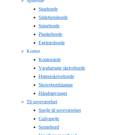
Spisestue
Stueborde
Sildebensborde
Spiseborde
Plankeborde
Egetræsborde
Kontor
Kontorstole
Væghængte skriveborde
Hjørneskriveborde
Skrivebordslampe
Håndstøvsuger
Til soveværelset
Spejle til soveværelset
Gulvspejle
Sengebord