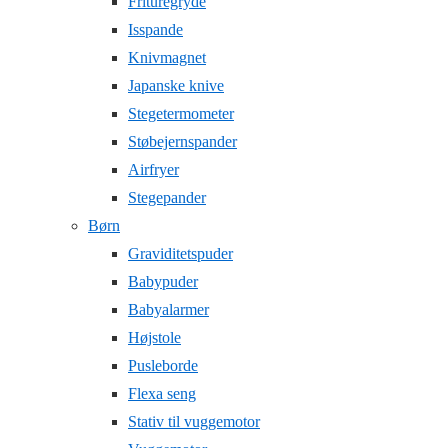
Frituregryde
Isspande
Knivmagnet
Japanske knive
Stegetermometer
Støbejernspander
Airfryer
Stegepander
Børn
Graviditetspuder
Babypuder
Babyalarmer
Højstole
Pusleborde
Flexa seng
Stativ til vuggemotor