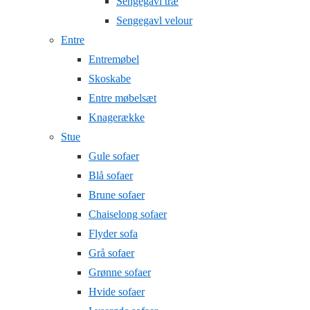
Sengegavl træ
Sengegavl velour
Entre
Entremøbel
Skoskabe
Entre møbelsæt
Knagerække
Stue
Gule sofaer
Blå sofaer
Brune sofaer
Chaiselong sofaer
Flyder sofa
Grå sofaer
Grønne sofaer
Hvide sofaer