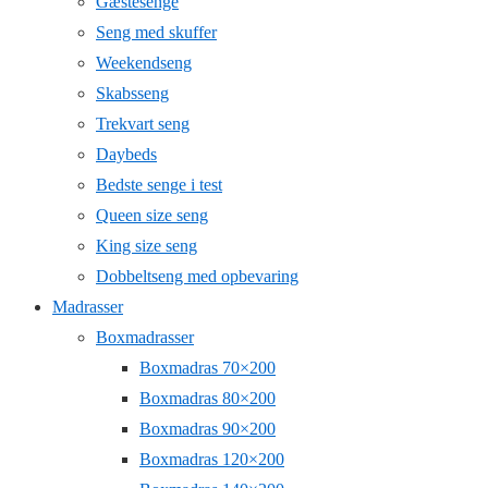
Gæstesenge
Seng med skuffer
Weekendseng
Skabsseng
Trekvart seng
Daybeds
Bedste senge i test
Queen size seng
King size seng
Dobbeltseng med opbevaring
Madrasser
Boxmadrasser
Boxmadras 70×200
Boxmadras 80×200
Boxmadras 90×200
Boxmadras 120×200