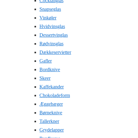
Cocktailglas
Snapseglas
Vinkøler
Hvidvinsglas
Dessertvinglas
Rødvinsglas
Dækkeservietter
Gafler
Bordknive
Skeer
Kaffekander
Chokoladeform
Æggebæger
Børneknive
Tallerkner
Grydelapper