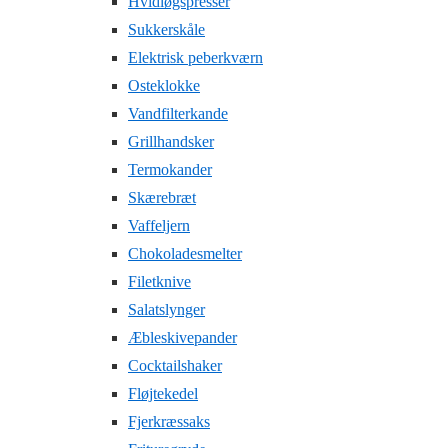
Hvidløgspresser
Sukkerskåle
Elektrisk peberkværn
Osteklokke
Vandfilterkande
Grillhandsker
Termokander
Skærebræt
Vaffeljern
Chokoladesmelter
Filetknive
Salatslynger
Æbleskivepander
Cocktailshaker
Fløjtekedel
Fjerkræssaks