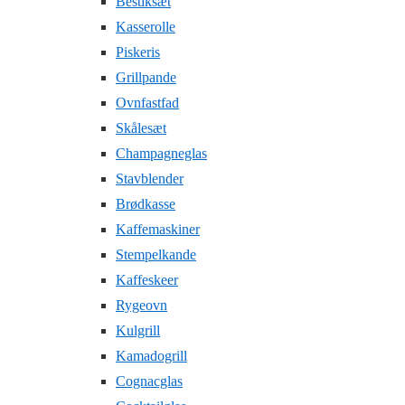
Bestiksæt
Kasserolle
Piskeris
Grillpande
Ovnfastfad
Skålesæt
Champagneglas
Stavblender
Brødkasse
Kaffemaskiner
Stempelkande
Kaffeskeer
Rygeovn
Kulgrill
Kamadogrill
Cognacglas