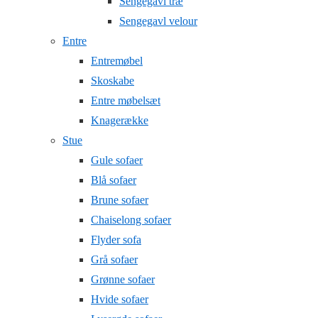
Sengegavl træ
Sengegavl velour
Entre
Entremøbel
Skoskabe
Entre møbelsæt
Knagerække
Stue
Gule sofaer
Blå sofaer
Brune sofaer
Chaiselong sofaer
Flyder sofa
Grå sofaer
Grønne sofaer
Hvide sofaer