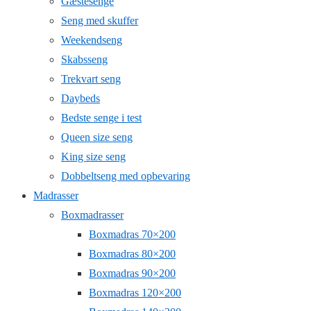
Gæstesenge
Seng med skuffer
Weekendseng
Skabsseng
Trekvart seng
Daybeds
Bedste senge i test
Queen size seng
King size seng
Dobbeltseng med opbevaring
Madrasser
Boxmadrasser
Boxmadras 70×200
Boxmadras 80×200
Boxmadras 90×200
Boxmadras 120×200