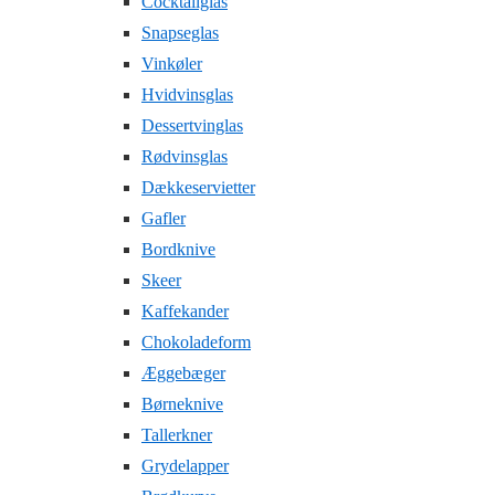
Cocktailglas
Snapseglas
Vinkøler
Hvidvinsglas
Dessertvinglas
Rødvinsglas
Dækkeservietter
Gafler
Bordknive
Skeer
Kaffekander
Chokoladeform
Æggebæger
Børneknive
Tallerkner
Grydelapper