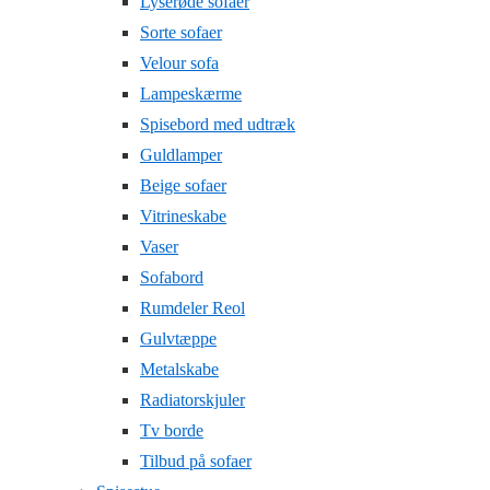
Lyserøde sofaer
Sorte sofaer
Velour sofa
Lampeskærme
Spisebord med udtræk
Guldlamper
Beige sofaer
Vitrineskabe
Vaser
Sofabord
Rumdeler Reol
Gulvtæppe
Metalskabe
Radiatorskjuler
Tv borde
Tilbud på sofaer