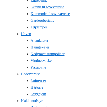
Entrebænk
Skænk til soveværelse
Kommode til soveværelse
Garderobestativ
Tøjdamper
Haven
Altankasser
Hængekøjer
Nedgravet trampoliner
Vinduesvasker
Pizzaovne
Badeværelse
Luftrenser
Hårtørre
Strygejern
Køkkenudstyr