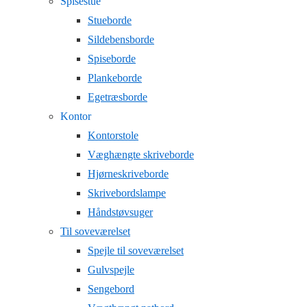
Spisestue
Stueborde
Sildebensborde
Spiseborde
Plankeborde
Egetræsborde
Kontor
Kontorstole
Væghængte skriveborde
Hjørneskriveborde
Skrivebordslampe
Håndstøvsuger
Til soveværelset
Spejle til soveværelset
Gulvspejle
Sengebord