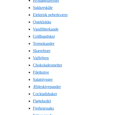
Hvidløgspresser
Sukkerskåle
Elektrisk peberkværn
Osteklokke
Vandfilterkande
Grillhandsker
Termokander
Skærebræt
Vaffeljern
Chokoladesmelter
Filetknive
Salatslynger
Æbleskivepander
Cocktailshaker
Fløjtekedel
Fjerkræssaks