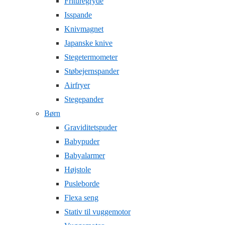
Frituregryde
Isspande
Knivmagnet
Japanske knive
Stegetermometer
Støbejernspander
Airfryer
Stegepander
Børn
Graviditetspuder
Babypuder
Babyalarmer
Højstole
Pusleborde
Flexa seng
Stativ til vuggemotor