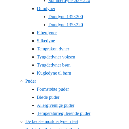
Sommerdyne 200×220
Dundyner
Dundyne 135×200
Dundyne 135×220
Fiberdyner
Silkedyne
Temprakon dyner
Tyngdedyner voksen
Tyngdedyner børn
Kugledyne til børn
Puder
Formstøbte puder
Bløde puder
Allergivenlige puder
Temperaturregulerende puder
De bedste moskusdyner i test