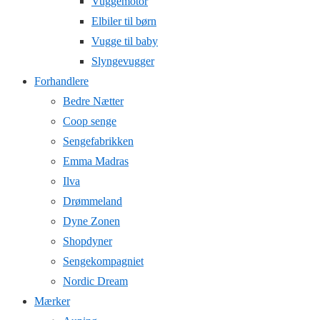
Vuggemotor
Elbiler til børn
Vugge til baby
Slyngevugger
Forhandlere
Bedre Nætter
Coop senge
Sengefabrikken
Emma Madras
Ilva
Drømmeland
Dyne Zonen
Shopdyner
Sengekompagniet
Nordic Dream
Mærker