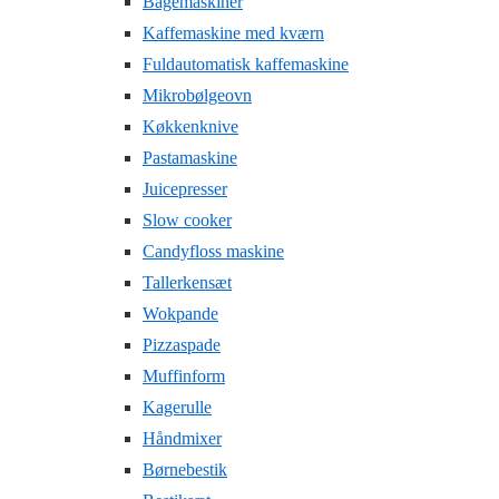
Bagemaskiner
Kaffemaskine med kværn
Fuldautomatisk kaffemaskine
Mikrobølgeovn
Køkkenknive
Pastamaskine
Juicepresser
Slow cooker
Candyfloss maskine
Tallerkensæt
Wokpande
Pizzaspade
Muffinform
Kagerulle
Håndmixer
Børnebestik