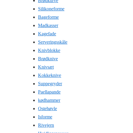
Brødkurve
Silikoneforme
Bageforme
Madkasser
Kagefade
Serveringsskåle
Knivblokke
Brødknive
Knivsæt
Kokkeknive
Suppegryder
Paellapande
kødhammer
Ostehøvle
Isforme
Rivejern