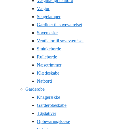
Vægthængt natbord
Vægur
Sengelamper
Gardiner til soveværelset
Sovemaske
Ventilator til soveværelset
Sminkeborde
Rulleborde
Næsetrimmer
Klædeskabe
Natbord
Garderobe
Knagerække
Garderobeskabe
Tøjstativer
Opbevaringskasse