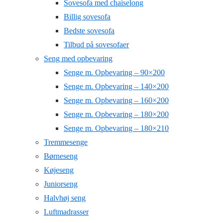
Sovesofa med chaiselong
Billig sovesofa
Bedste sovesofa
Tilbud på sovesofaer
Seng med opbevaring
Senge m. Opbevaring – 90×200
Senge m. Opbevaring – 140×200
Senge m. Opbevaring – 160×200
Senge m. Opbevaring – 180×200
Senge m. Opbevaring – 180×210
Tremmesenge
Børneseng
Køjeseng
Juniorseng
Halvhøj seng
Luftmadrasser