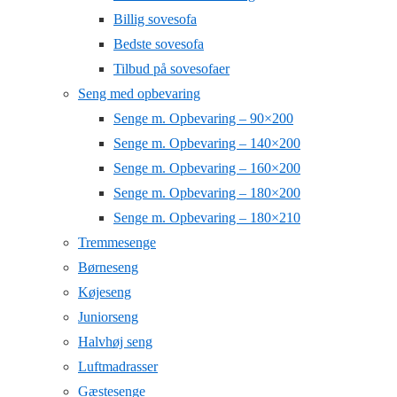
Billig sovesofa
Bedste sovesofa
Tilbud på sovesofaer
Seng med opbevaring
Senge m. Opbevaring – 90×200
Senge m. Opbevaring – 140×200
Senge m. Opbevaring – 160×200
Senge m. Opbevaring – 180×200
Senge m. Opbevaring – 180×210
Tremmesenge
Børneseng
Køjeseng
Juniorseng
Halvhøj seng
Luftmadrasser
Gæstesenge