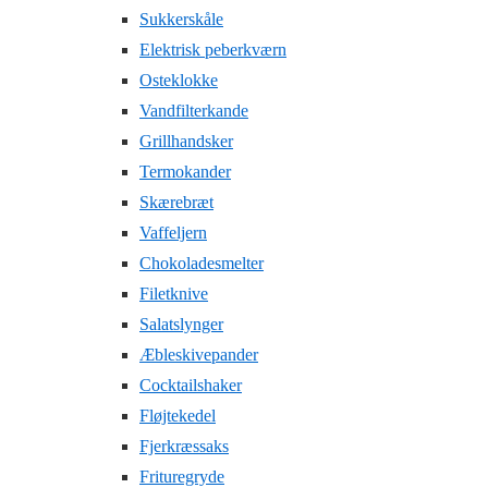
Sukkerskåle
Elektrisk peberkværn
Osteklokke
Vandfilterkande
Grillhandsker
Termokander
Skærebræt
Vaffeljern
Chokoladesmelter
Filetknive
Salatslynger
Æbleskivepander
Cocktailshaker
Fløjtekedel
Fjerkræssaks
Frituregryde