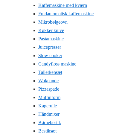
Kaffemaskine med kværn
Fuldautomatisk kaffemaskine
Mikrobølgeovn
Køkkenknive
Pastamaskine
Juicepresser
Slow cooker
Candyfloss maskine
Tallerkensæt
Wokpande
Pizzaspade
Muffinform
Kagerulle
Håndmixer
Børnebestik
Bestiksæt