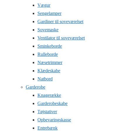
Vægur
Sengelamper
Gardiner til soveværelset
Sovemaske
Ventilator til soveværelset
Sminkeborde
Rulleborde
Næsetrimmer
Klædeskabe
Natbord
Garderobe
Knagerække
Garderobeskabe
Tøjstativer
Opbevaringskasse
Entrebænk