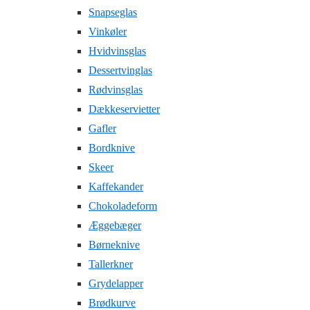
Snapseglas
Vinkøler
Hvidvinsglas
Dessertvinglas
Rødvinsglas
Dækkeservietter
Gafler
Bordknive
Skeer
Kaffekander
Chokoladeform
Æggebæger
Børneknive
Tallerkner
Grydelapper
Brødkurve