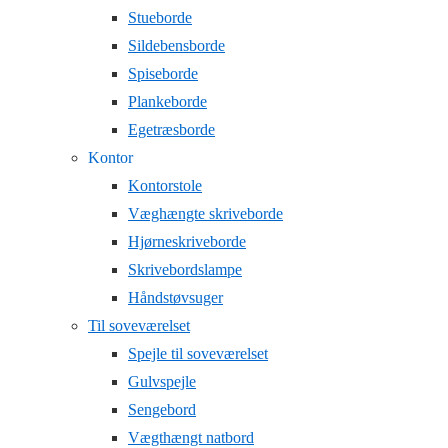
Stueborde
Sildebensborde
Spiseborde
Plankeborde
Egetræsborde
Kontor
Kontorstole
Væghængte skriveborde
Hjørneskriveborde
Skrivebordslampe
Håndstøvsuger
Til soveværelset
Spejle til soveværelset
Gulvspejle
Sengebord
Vægthængt natbord