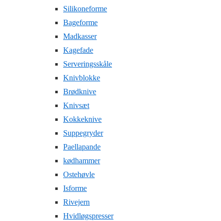
Silikoneforme
Bageforme
Madkasser
Kagefade
Serveringsskåle
Knivblokke
Brødknive
Knivsæt
Kokkeknive
Suppegryder
Paellapande
kødhammer
Ostehøvle
Isforme
Rivejern
Hvidløgspresser