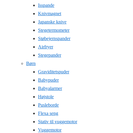
Isspande
Knivmagnet
Japanske knive
Stegetermometer
Støbejernspander
Airfryer
Stegepander
Børn
Graviditetspuder
Babypuder
Babyalarmer
Højstole
Pusleborde
Flexa seng
Stativ til vuggemotor
Vuggemotor