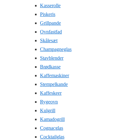
Kasserolle
Piskeris
Grillpande
Ovnfastfad
Skålesæt
Champagneglas
Stavblender
Brødkasse
Kaffemaskiner
Stempelkande
Kaffeskeer
Rygeovn
Kulgrill
Kamadogrill
Cognacglas
Cocktailglas