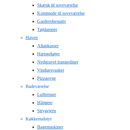
Skænk til soveværelse
Kommode til soveværelse
Garderobestativ
Tøjdamper
Haven
Altankasser
Hængekøjer
Nedgravet trampoliner
Vinduesvasker
Pizzaovne
Badeværelse
Luftrenser
Hårtørre
Strygejern
Køkkenudstyr
Bagemaskiner