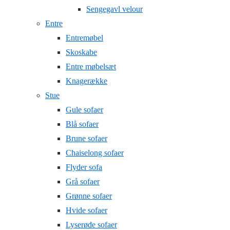
Sengegavl velour
Entre
Entremøbel
Skoskabe
Entre møbelsæt
Knagerække
Stue
Gule sofaer
Blå sofaer
Brune sofaer
Chaiselong sofaer
Flyder sofa
Grå sofaer
Grønne sofaer
Hvide sofaer
Lyserøde sofaer