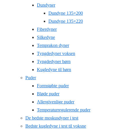
Dundyner
Dundyne 135×200
Dundyne 135×220
Fiberdyner
Silkedyne
Temprakon dyner
Tyngdedyner voksen
Tyngdedyner børn
Kugledyne til børn
Puder
Formstøbte puder
Bløde puder
Allergivenlige puder
Temperaturregulerende puder
De bedste moskusdyner i test
Bedste kugledyne i test til voksne