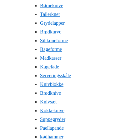
Børneknive
Tallerkner
Grydelapper
Brødkurve
Silikoneforme
Bageforme
Madkasser
Kagefade
Serveringsskåle
Knivblokke
Brødknive
Knivsæt
Kokkeknive
Suppegryder
Paellapande
kødhammer