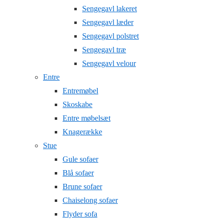
Sengegavl lakeret
Sengegavl læder
Sengegavl polstret
Sengegavl træ
Sengegavl velour
Entre
Entremøbel
Skoskabe
Entre møbelsæt
Knagerække
Stue
Gule sofaer
Blå sofaer
Brune sofaer
Chaiselong sofaer
Flyder sofa