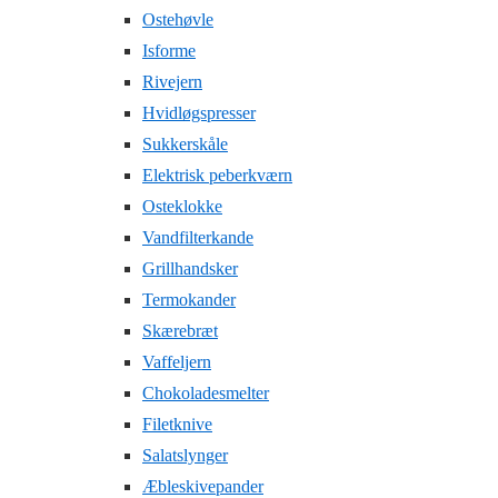
Ostehøvle
Isforme
Rivejern
Hvidløgspresser
Sukkerskåle
Elektrisk peberkværn
Osteklokke
Vandfilterkande
Grillhandsker
Termokander
Skærebræt
Vaffeljern
Chokoladesmelter
Filetknive
Salatslynger
Æbleskivepander