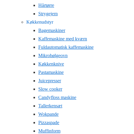
Hårtørre
Strygejern
Køkkenudstyr
Bagemaskiner
Kaffemaskine med kværn
Fuldautomatisk kaffemaskine
Mikrobølgeovn
Køkkenknive
Pastamaskine
Juicepresser
Slow cooker
Candyfloss maskine
Tallerkensæt
Wokpande
Pizzaspade
Muffinform