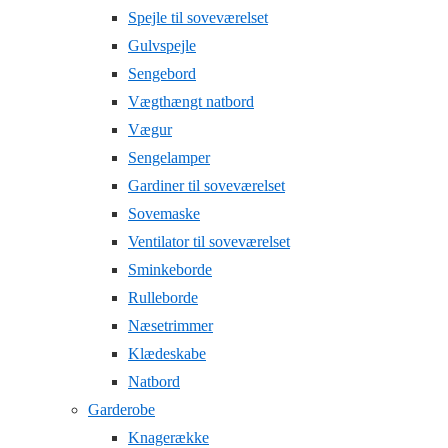
Spejle til soveværelset
Gulvspejle
Sengebord
Vægthængt natbord
Vægur
Sengelamper
Gardiner til soveværelset
Sovemaske
Ventilator til soveværelset
Sminkeborde
Rulleborde
Næsetrimmer
Klædeskabe
Natbord
Garderobe
Knagerække