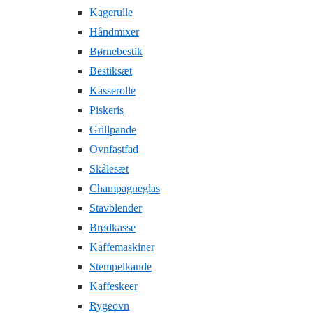
Kagerulle
Håndmixer
Børnebestik
Bestiksæt
Kasserolle
Piskeris
Grillpande
Ovnfastfad
Skålesæt
Champagneglas
Stavblender
Brødkasse
Kaffemaskiner
Stempelkande
Kaffeskeer
Rygeovn