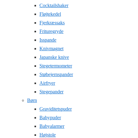
Cocktailshaker
Fløjtekedel
Fjerkræssaks
Frituregryde
Isspande
Knivmagnet
Japanske knive
Stegetermometer
Støbejernspander
Airfryer
Stegepander
Børn
Graviditetspuder
Babypuder
Babyalarmer
Højstole