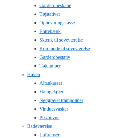
Garderobeskabe
Tøjstativer
Opbevaringskasse
Entrebænk
Skænk til soveværelse
Kommode til soveværelse
Garderobestativ
Tøjdamper
Haven
Altankasser
Hængekøjer
Nedgravet trampoliner
Vinduesvasker
Pizzaovne
Badeværelse
Luftrenser