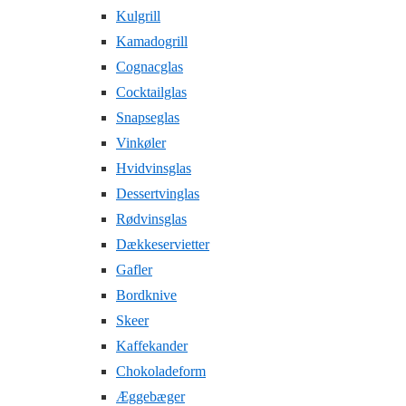
Kulgrill
Kamadogrill
Cognacglas
Cocktailglas
Snapseglas
Vinkøler
Hvidvinsglas
Dessertvinglas
Rødvinsglas
Dækkeservietter
Gafler
Bordknive
Skeer
Kaffekander
Chokoladeform
Æggebæger