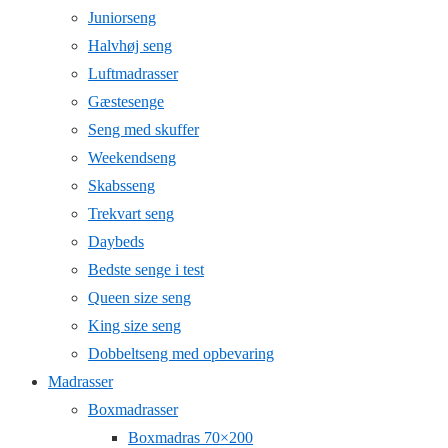
Juniorseng
Halvhøj seng
Luftmadrasser
Gæstesenge
Seng med skuffer
Weekendseng
Skabsseng
Trekvart seng
Daybeds
Bedste senge i test
Queen size seng
King size seng
Dobbeltseng med opbevaring
Madrasser
Boxmadrasser
Boxmadras 70×200