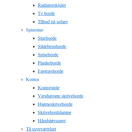
Radiatorskjuler
Tv borde
Tilbud på sofaer
Spisestue
Stueborde
Sildebensborde
Spiseborde
Plankeborde
Egetræsborde
Kontor
Kontorstole
Væghængte skriveborde
Hjørneskriveborde
Skrivebordslampe
Håndstøvsuger
Til soveværelset