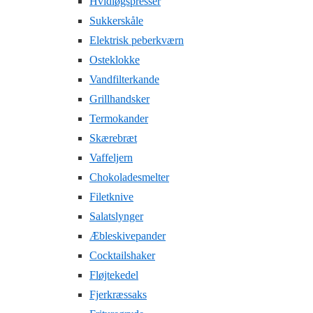
Hvidløgspresser
Sukkerskåle
Elektrisk peberkværn
Osteklokke
Vandfilterkande
Grillhandsker
Termokander
Skærebræt
Vaffeljern
Chokoladesmelter
Filetknive
Salatslynger
Æbleskivepander
Cocktailshaker
Fløjtekedel
Fjerkræssaks