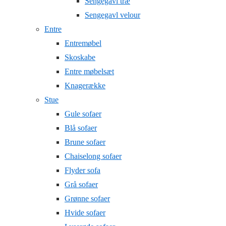
Sengegavl træ
Sengegavl velour
Entre
Entremøbel
Skoskabe
Entre møbelsæt
Knagerække
Stue
Gule sofaer
Blå sofaer
Brune sofaer
Chaiselong sofaer
Flyder sofa
Grå sofaer
Grønne sofaer
Hvide sofaer