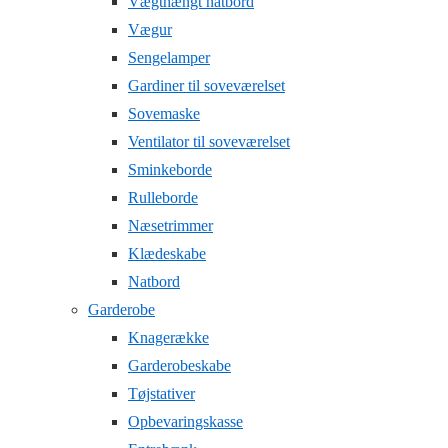
Vægthængt natbord
Vægur
Sengelamper
Gardiner til soveværelset
Sovemaske
Ventilator til soveværelset
Sminkeborde
Rulleborde
Næsetrimmer
Klædeskabe
Natbord
Garderobe
Knagerække
Garderobeskabe
Tøjstativer
Opbevaringskasse