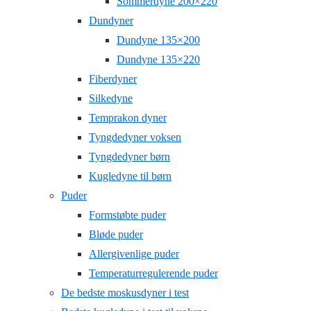
Sommerdyne 200×220
Dundyner
Dundyne 135×200
Dundyne 135×220
Fiberdyner
Silkedyne
Temprakon dyner
Tyngdedyner voksen
Tyngdedyner børn
Kugledyne til børn
Puder
Formstøbte puder
Bløde puder
Allergivenlige puder
Temperaturregulerende puder
De bedste moskusdyner i test