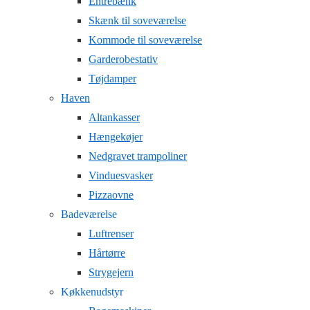
Entrebænk
Skænk til soveværelse
Kommode til soveværelse
Garderobestativ
Tøjdamper
Haven
Altankasser
Hængekøjer
Nedgravet trampoliner
Vinduesvasker
Pizzaovne
Badeværelse
Luftrenser
Hårtørre
Strygejern
Køkkenudstyr