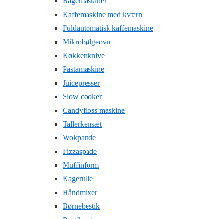
Bagemaskiner
Kaffemaskine med kværn
Fuldautomatisk kaffemaskine
Mikrobølgeovn
Køkkenknive
Pastamaskine
Juicepresser
Slow cooker
Candyfloss maskine
Tallerkensæt
Wokpande
Pizzaspade
Muffinform
Kagerulle
Håndmixer
Børnebestik