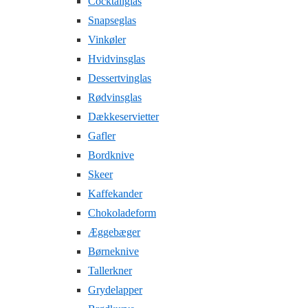
Cocktailglas
Snapseglas
Vinkøler
Hvidvinsglas
Dessertvinglas
Rødvinsglas
Dækkeservietter
Gafler
Bordknive
Skeer
Kaffekander
Chokoladeform
Æggebæger
Børneknive
Tallerkner
Grydelapper