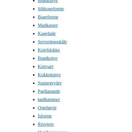
Brødkurve
Silikoneforme
Bageforme
Madkasser
Kagefade
Serveringsskåle
Knivblokke
Brødknive
Knivsæt
Kokkeknive
Suppegryder
Paellapande
kødhammer
Ostehøvle
Isforme
Rivejern