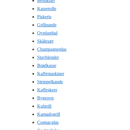
Bestiksæt
Kasserolle
Piskeris
Grillpande
Ovnfastfad
Skålesæt
Champagneglas
Stavblender
Brødkasse
Kaffemaskiner
Stempelkande
Kaffeskeer
Rygeovn
Kulgrill
Kamadogrill
Cognacglas