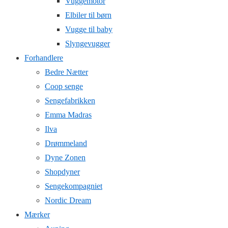
Vuggemotor
Elbiler til børn
Vugge til baby
Slyngevugger
Forhandlere
Bedre Nætter
Coop senge
Sengefabrikken
Emma Madras
Ilva
Drømmeland
Dyne Zonen
Shopdyner
Sengekompagniet
Nordic Dream
Mærker