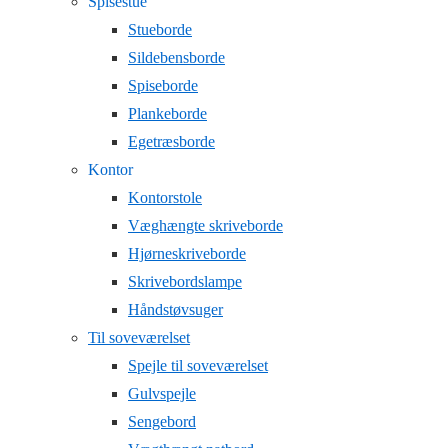
Spisestue
Stueborde
Sildebensborde
Spiseborde
Plankeborde
Egetræsborde
Kontor
Kontorstole
Væghængte skriveborde
Hjørneskriveborde
Skrivebordslampe
Håndstøvsuger
Til soveværelset
Spejle til soveværelset
Gulvspejle
Sengebord