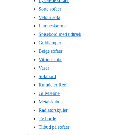
Lyserøde sofaer
Sorte sofaer
Velour sofa
Lampeskærme
Spisebord med udtræk
Guldlamper
Beige sofaer
Vitrineskabe
Vaser
Sofabord
Rumdeler Reol
Gulvtæppe
Metalskabe
Radiatorskjuler
Tv borde
Tilbud på sofaer