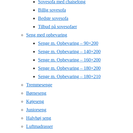
Sovesofa med chaiselong
Billig sovesofa
Bedste sovesofa
Tilbud på sovesofaer
Seng med opbevaring
Senge m. Opbevaring – 90×200
Senge m. Opbevaring – 140×200
Senge m. Opbevaring – 160×200
Senge m. Opbevaring – 180×200
Senge m. Opbevaring – 180×210
Tremmesenge
Børneseng
Køjeseng
Juniorseng
Halvhøj seng
Luftmadrasser