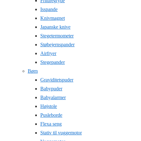
Frituregryde
Isspande
Knivmagnet
Japanske knive
Stegetermometer
Støbejernspander
Airfryer
Stegepander
Børn
Graviditetspuder
Babypuder
Babyalarmer
Højstole
Pusleborde
Flexa seng
Stativ til vuggemotor