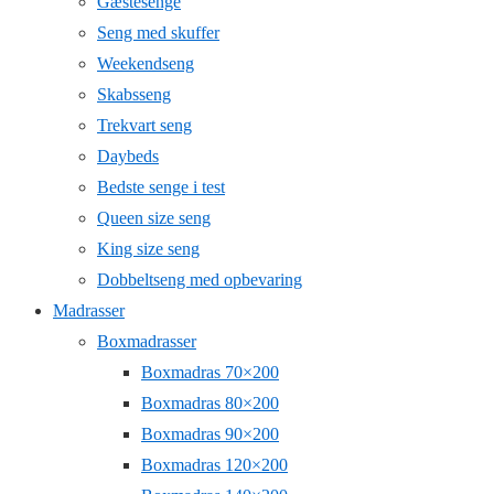
Gæstesenge
Seng med skuffer
Weekendseng
Skabsseng
Trekvart seng
Daybeds
Bedste senge i test
Queen size seng
King size seng
Dobbeltseng med opbevaring
Madrasser
Boxmadrasser
Boxmadras 70×200
Boxmadras 80×200
Boxmadras 90×200
Boxmadras 120×200