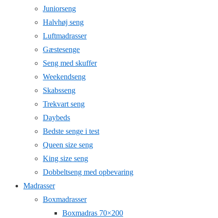
Juniorseng
Halvhøj seng
Luftmadrasser
Gæstesenge
Seng med skuffer
Weekendseng
Skabsseng
Trekvart seng
Daybeds
Bedste senge i test
Queen size seng
King size seng
Dobbeltseng med opbevaring
Madrasser
Boxmadrasser
Boxmadras 70×200