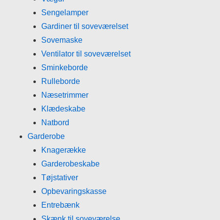
Sengelamper
Gardiner til soveværelset
Sovemaske
Ventilator til soveværelset
Sminkeborde
Rulleborde
Næsetrimmer
Klædeskabe
Natbord
Garderobe
Knagerække
Garderobeskabe
Tøjstativer
Opbevaringskasse
Entrebænk
Skænk til soveværelse