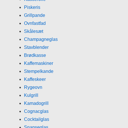
Piskeris
Grillpande
Ovnfastfad
Skålesæt
Champagneglas
Stavblender
Brødkasse
Kaffemaskiner
Stempelkande
Kaffeskeer
Rygeovn
Kulgrill
Kamadogrill
Cognacglas
Cocktailglas
Snapseglas