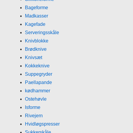
Bageforme
Madkasser
Kagefade
Serveringsskåle
Knivblokke
Brødknive
Knivsæt
Kokkeknive
Suppegryder
Paellapande
kødhammer
Ostehøvle
Isforme
Rivejern
Hvidløgspresser
Sukkerskåle