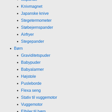
Knivmagnet
Japanske knive
Stegetermometer
Støbejernspander
Airfryer
Stegepander
Børn
Graviditetspuder
Babypuder
Babyalarmer
Højstole
Pusleborde
Flexa seng
Stativ til vuggemotor
Vuggemotor
Elbiler til børn