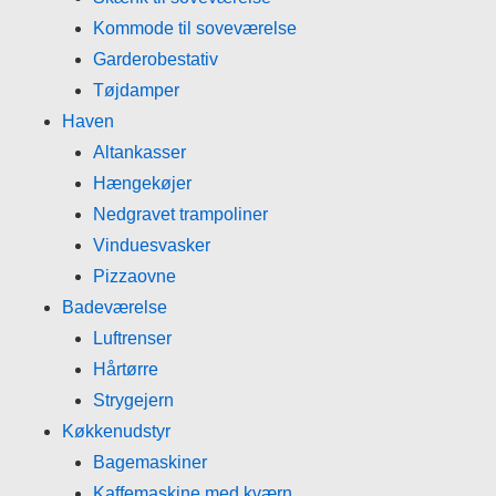
Kommode til soveværelse
Garderobestativ
Tøjdamper
Haven
Altankasser
Hængekøjer
Nedgravet trampoliner
Vinduesvasker
Pizzaovne
Badeværelse
Luftrenser
Hårtørre
Strygejern
Køkkenudstyr
Bagemaskiner
Kaffemaskine med kværn