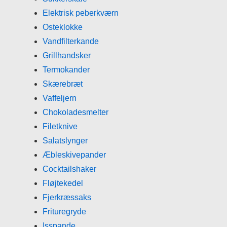
Elektrisk peberkværn
Osteklokke
Vandfilterkande
Grillhandsker
Termokander
Skærebræt
Vaffeljern
Chokoladesmelter
Filetknive
Salatslynger
Æbleskivepander
Cocktailshaker
Fløjtekedel
Fjerkræssaks
Frituregryde
Isspande