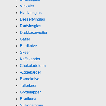
Vinkøler
Hvidvinsglas
Dessertvinglas
Rødvinsglas
Dækkeservietter
Gafler
Bordknive
Skeer
Kaffekander
Chokoladeform
Æggebæger
Børneknive
Tallerkner
Grydelapper
Brødkurve
Silikoneforme