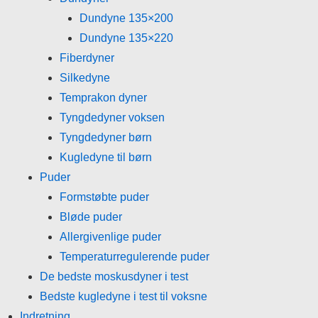
Dundyne 135×200
Dundyne 135×220
Fiberdyner
Silkedyne
Temprakon dyner
Tyngdedyner voksen
Tyngdedyner børn
Kugledyne til børn
Puder
Formstøbte puder
Bløde puder
Allergivenlige puder
Temperaturregulerende puder
De bedste moskusdyner i test
Bedste kugledyne i test til voksne
Indretning