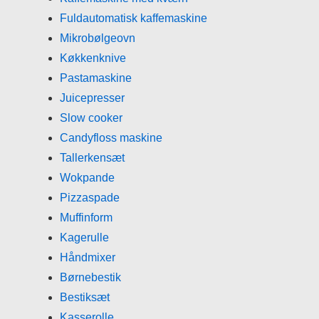
Fuldautomatisk kaffemaskine
Mikrobølgeovn
Køkkenknive
Pastamaskine
Juicepresser
Slow cooker
Candyfloss maskine
Tallerkensæt
Wokpande
Pizzaspade
Muffinform
Kagerulle
Håndmixer
Børnebestik
Bestiksæt
Kasserolle