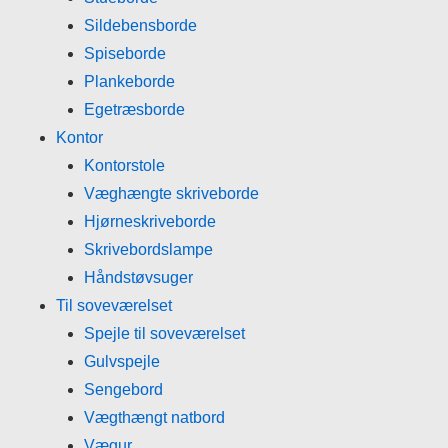
Sildebensborde
Spiseborde
Plankeborde
Egetræsborde
Kontor
Kontorstole
Væghængte skriveborde
Hjørneskriveborde
Skrivebordslampe
Håndstøvsuger
Til soveværelset
Spejle til soveværelset
Gulvspejle
Sengebord
Vægthængt natbord
Vægur