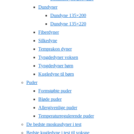
Dundyner
Dundyne 135×200
Dundyne 135×220
Fiberdyner
Silkedyne
Temprakon dyner
Tyngdedyner voksen
Tyngdedyner børn
Kugledyne til børn
Puder
Formstøbte puder
Bløde puder
Allergivenlige puder
Temperaturregulerende puder
De bedste moskusdyner i test
Bedste kugledyne i test til voksne