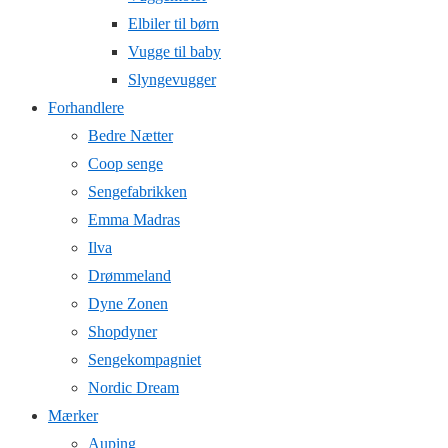
Elbiler til børn
Vugge til baby
Slyngevugger
Forhandlere
Bedre Nætter
Coop senge
Sengefabrikken
Emma Madras
Ilva
Drømmeland
Dyne Zonen
Shopdyner
Sengekompagniet
Nordic Dream
Mærker
Auping