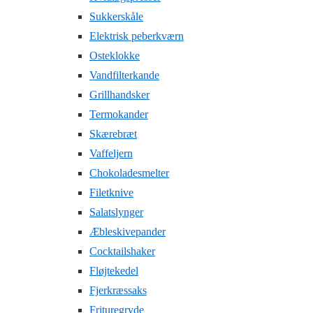
Sukkerskåle
Elektrisk peberkværn
Osteklokke
Vandfilterkande
Grillhandsker
Termokander
Skærebræt
Vaffeljern
Chokoladesmelter
Filetknive
Salatslynger
Æbleskivepander
Cocktailshaker
Fløjtekedel
Fjerkræssaks
Frituregryde