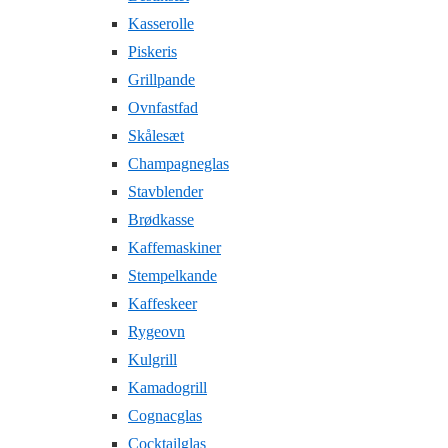
Kasserolle
Piskeris
Grillpande
Ovnfastfad
Skålesæt
Champagneglas
Stavblender
Brødkasse
Kaffemaskiner
Stempelkande
Kaffeskeer
Rygeovn
Kulgrill
Kamadogrill
Cognacglas
Cocktailglas