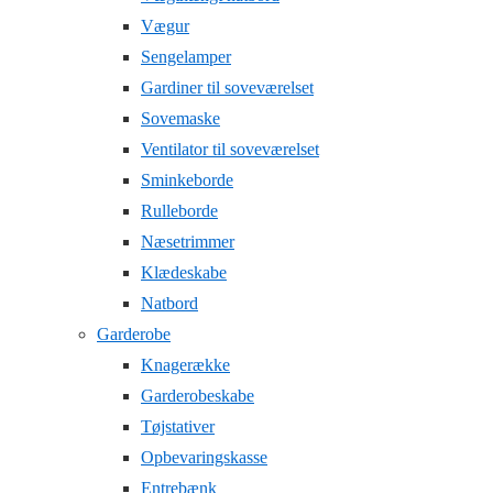
Vægur
Sengelamper
Gardiner til soveværelset
Sovemaske
Ventilator til soveværelset
Sminkeborde
Rulleborde
Næsetrimmer
Klædeskabe
Natbord
Garderobe
Knagerække
Garderobeskabe
Tøjstativer
Opbevaringskasse
Entrebænk