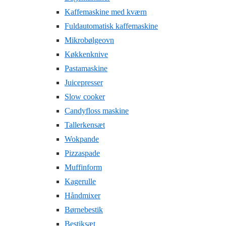
Kaffemaskine med kværn
Fuldautomatisk kaffemaskine
Mikrobølgeovn
Køkkenknive
Pastamaskine
Juicepresser
Slow cooker
Candyfloss maskine
Tallerkensæt
Wokpande
Pizzaspade
Muffinform
Kagerulle
Håndmixer
Børnebestik
Bestiksæt