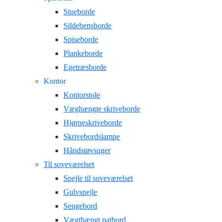
Stueborde
Sildebensborde
Spiseborde
Plankeborde
Egetræsborde
Kontor
Kontorstole
Væghængte skriveborde
Hjørneskriveborde
Skrivebordslampe
Håndstøvsuger
Til soveværelset
Spejle til soveværelset
Gulvspejle
Sengebord
Vægthængt natbord