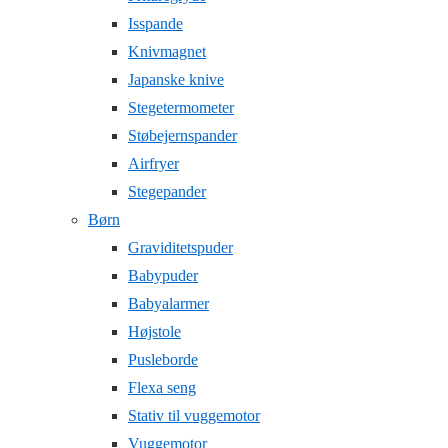
Isspande
Knivmagnet
Japanske knive
Stegetermometer
Støbejernspander
Airfryer
Stegepander
Børn
Graviditetspuder
Babypuder
Babyalarmer
Højstole
Pusleborde
Flexa seng
Stativ til vuggemotor
Vuggemotor