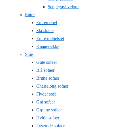
Sengegavl velour
Entre
Entremøbel
Skoskabe
Entre møbelsæt
Knagerække
Stue
Gule sofaer
Blå sofaer
Brune sofaer
Chaiselong sofaer
Flyder sofa
Grå sofaer
Grønne sofaer
Hvide sofaer
Lyserøde sofaer