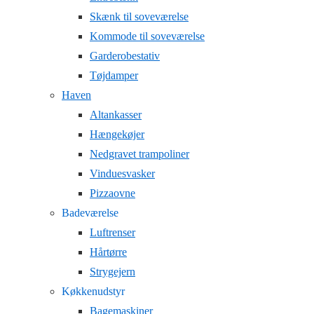
Skænk til soveværelse
Kommode til soveværelse
Garderobestativ
Tøjdamper
Haven
Altankasser
Hængekøjer
Nedgravet trampoliner
Vinduesvasker
Pizzaovne
Badeværelse
Luftrenser
Hårtørre
Strygejern
Køkkenudstyr
Bagemaskiner