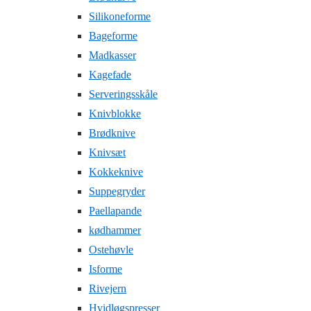
Silikoneforme
Bageforme
Madkasser
Kagefade
Serveringsskåle
Knivblokke
Brødknive
Knivsæt
Kokkeknive
Suppegryder
Paellapande
kødhammer
Ostehøvle
Isforme
Rivejern
Hvidløgspresser