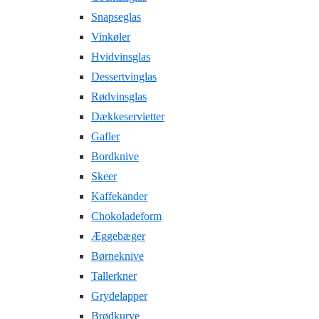
Snapseglas
Vinkøler
Hvidvinsglas
Dessertvinglas
Rødvinsglas
Dækkeservietter
Gafler
Bordknive
Skeer
Kaffekander
Chokoladeform
Æggebæger
Børneknive
Tallerkner
Grydelapper
Brødkurve