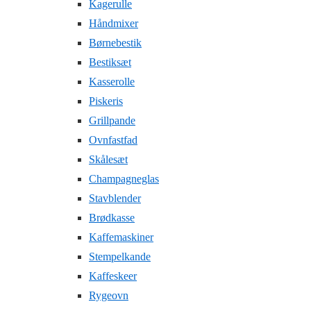
Kagerulle
Håndmixer
Børnebestik
Bestiksæt
Kasserolle
Piskeris
Grillpande
Ovnfastfad
Skålesæt
Champagneglas
Stavblender
Brødkasse
Kaffemaskiner
Stempelkande
Kaffeskeer
Rygeovn