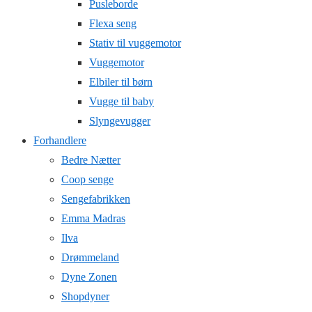
Pusleborde
Flexa seng
Stativ til vuggemotor
Vuggemotor
Elbiler til børn
Vugge til baby
Slyngevugger
Forhandlere
Bedre Nætter
Coop senge
Sengefabrikken
Emma Madras
Ilva
Drømmeland
Dyne Zonen
Shopdyner