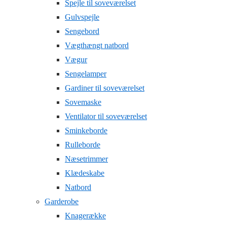
Spejle til soveværelset
Gulvspejle
Sengebord
Vægthængt natbord
Vægur
Sengelamper
Gardiner til soveværelset
Sovemaske
Ventilator til soveværelset
Sminkeborde
Rulleborde
Næsetrimmer
Klædeskabe
Natbord
Garderobe
Knagerække