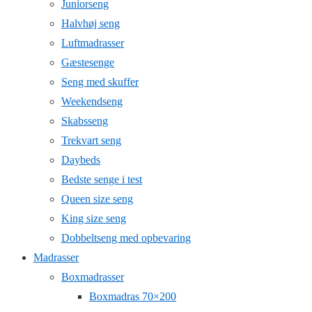
Juniorseng
Halvhøj seng
Luftmadrasser
Gæstesenge
Seng med skuffer
Weekendseng
Skabsseng
Trekvart seng
Daybeds
Bedste senge i test
Queen size seng
King size seng
Dobbeltseng med opbevaring
Madrasser
Boxmadrasser
Boxmadras 70×200