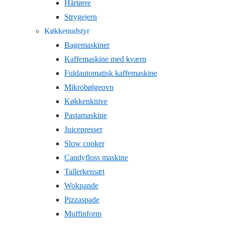
Hårtørre
Strygejern
Køkkenudstyr
Bagemaskiner
Kaffemaskine med kværn
Fuldautomatisk kaffemaskine
Mikrobølgeovn
Køkkenknive
Pastamaskine
Juicepresser
Slow cooker
Candyfloss maskine
Tallerkensæt
Wokpande
Pizzaspade
Muffinform