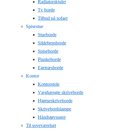
Radiatorskjuler
Tv borde
Tilbud på sofaer
Spisestue
Stueborde
Sildebensborde
Spiseborde
Plankeborde
Egetræsborde
Kontor
Kontorstole
Væghængte skriveborde
Hjørneskriveborde
Skrivebordslampe
Håndstøvsuger
Til soveværelset