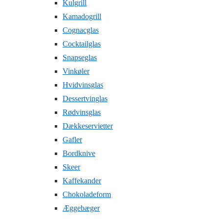
Kulgrill
Kamadogrill
Cognacglas
Cocktailglas
Snapseglas
Vinkøler
Hvidvinsglas
Dessertvinglas
Rødvinsglas
Dækkeservietter
Gafler
Bordknive
Skeer
Kaffekander
Chokoladeform
Æggebæger