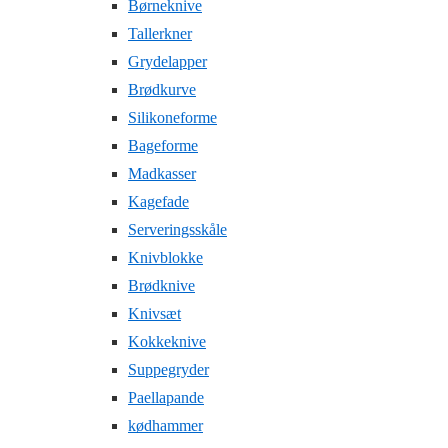
Børneknive
Tallerkner
Grydelapper
Brødkurve
Silikoneforme
Bageforme
Madkasser
Kagefade
Serveringsskåle
Knivblokke
Brødknive
Knivsæt
Kokkeknive
Suppegryder
Paellapande
kødhammer