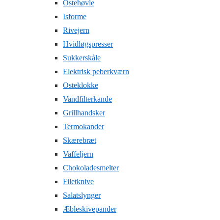
Ostehøvle
Isforme
Rivejern
Hvidløgspresser
Sukkerskåle
Elektrisk peberkværn
Osteklokke
Vandfilterkande
Grillhandsker
Termokander
Skærebræt
Vaffeljern
Chokoladesmelter
Filetknive
Salatslynger
Æbleskivepander