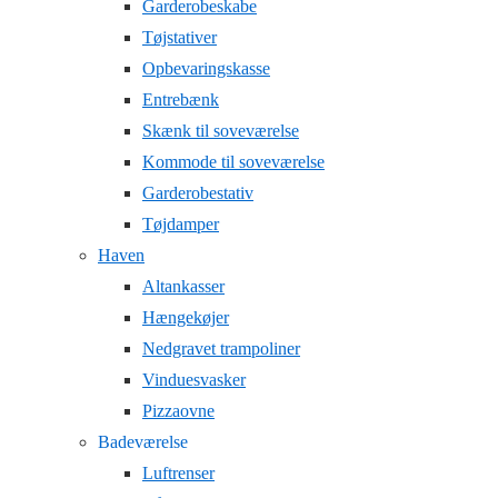
Garderobeskabe
Tøjstativer
Opbevaringskasse
Entrebænk
Skænk til soveværelse
Kommode til soveværelse
Garderobestativ
Tøjdamper
Haven
Altankasser
Hængekøjer
Nedgravet trampoliner
Vinduesvasker
Pizzaovne
Badeværelse
Luftrenser