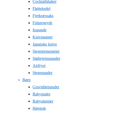
Cocktailshaker
Fløjtekedel
Fjerkræssaks
Frituregryde
Isspande
Knivmagnet
Japanske knive
Stegetermometer
Støbejernspander
Airfryer
Stegepander
Børn
Graviditetspuder
Babypuder
Babyalarmer
Højstole