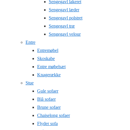
Sengegavl lakeret
Sengegavl læder
Sengegavl polstret
Sengegavl træ
Sengegavl velour
Entre
Entremøbel
Skoskabe
Entre møbelsæt
Knagerække
Stue
Gule sofaer
Blå sofaer
Brune sofaer
Chaiselong sofaer
Flyder sofa