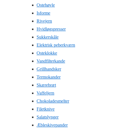
Ostehøvle
Isforme
Rivejern
Hvidløgspresser
Sukkerskåle
Elektrisk peberkværn
Osteklokke
Vandfilterkande
Grillhandsker
Termokander
Skærebræt
Vaffeljern
Chokoladesmelter
Filetknive
Salatslynger
Æbleskivepander