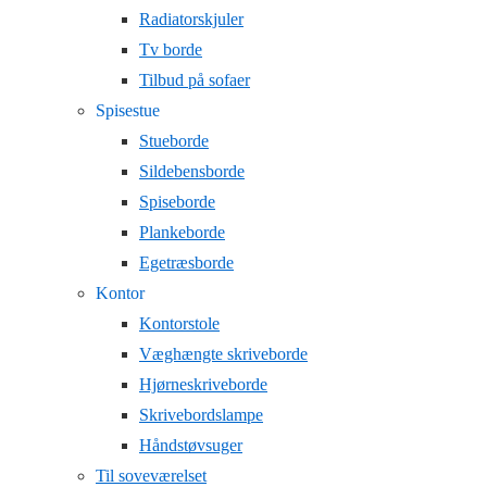
Radiatorskjuler
Tv borde
Tilbud på sofaer
Spisestue
Stueborde
Sildebensborde
Spiseborde
Plankeborde
Egetræsborde
Kontor
Kontorstole
Væghængte skriveborde
Hjørneskriveborde
Skrivebordslampe
Håndstøvsuger
Til soveværelset