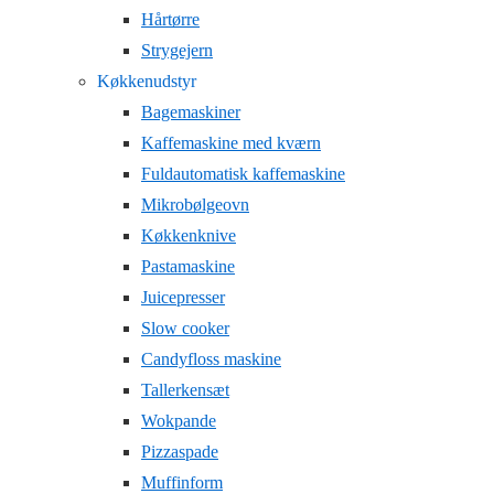
Hårtørre
Strygejern
Køkkenudstyr
Bagemaskiner
Kaffemaskine med kværn
Fuldautomatisk kaffemaskine
Mikrobølgeovn
Køkkenknive
Pastamaskine
Juicepresser
Slow cooker
Candyfloss maskine
Tallerkensæt
Wokpande
Pizzaspade
Muffinform