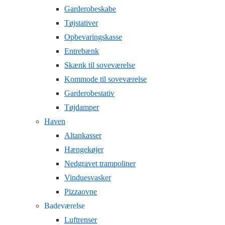
Garderobeskabe
Tøjstativer
Opbevaringskasse
Entrebænk
Skænk til soveværelse
Kommode til soveværelse
Garderobestativ
Tøjdamper
Haven
Altankasser
Hængekøjer
Nedgravet trampoliner
Vinduesvasker
Pizzaovne
Badeværelse
Luftrenser