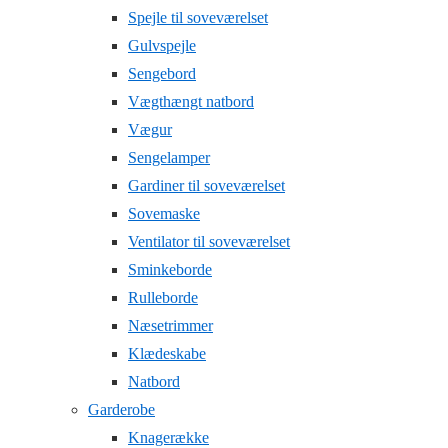
Spejle til soveværelset
Gulvspejle
Sengebord
Vægthængt natbord
Vægur
Sengelamper
Gardiner til soveværelset
Sovemaske
Ventilator til soveværelset
Sminkeborde
Rulleborde
Næsetrimmer
Klædeskabe
Natbord
Garderobe
Knagerække