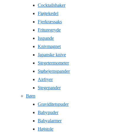
Cocktailshaker
Fløjtekedel
Fjerkræssaks
Frituregryde
Isspande
Knivmagnet
Japanske knive
Stegetermometer
Støbejernspander
Airfryer
Stegepander
Børn
Graviditetspuder
Babypuder
Babyalarmer
Højstole