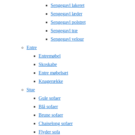
Sengegavl lakeret
Sengegavl læder
Sengegavl polstret
Sengegavl træ
Sengegavl velour
Entre
Entremøbel
Skoskabe
Entre møbelsæt
Knagerække
Stue
Gule sofaer
Blå sofaer
Brune sofaer
Chaiselong sofaer
Flyder sofa