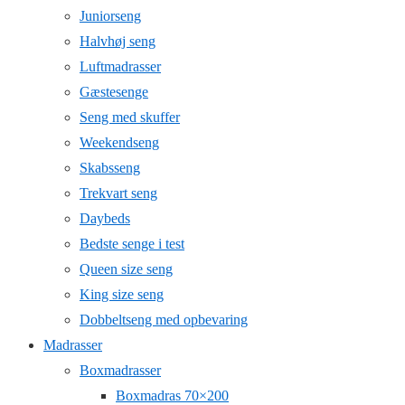
Juniorseng
Halvhøj seng
Luftmadrasser
Gæstesenge
Seng med skuffer
Weekendseng
Skabsseng
Trekvart seng
Daybeds
Bedste senge i test
Queen size seng
King size seng
Dobbeltseng med opbevaring
Madrasser
Boxmadrasser
Boxmadras 70×200