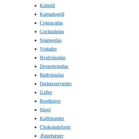
Kulgrill
Kamadogrill
Cognacglas
Cocktailglas
Snapseglas
Vinkøler
Hvidvinsglas
Dessertvinglas
Rødvinsglas
Dækkeservietter
Gafler
Bordknive
Skeer
Kaffekander
Chokoladeform
Æggebæger