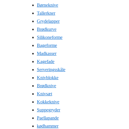
Børneknive
Tallerkner
Grydelapper
Brødkurve
Silikoneforme
Bageforme
Madkasser
Kagefade
Serveringsskåle
Knivblokke
Brødknive
Knivsæt
Kokkeknive
Suppegryder
Paellapande
kødhammer