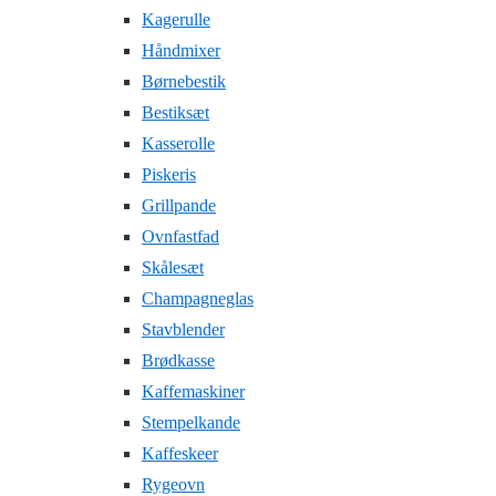
Kagerulle
Håndmixer
Børnebestik
Bestiksæt
Kasserolle
Piskeris
Grillpande
Ovnfastfad
Skålesæt
Champagneglas
Stavblender
Brødkasse
Kaffemaskiner
Stempelkande
Kaffeskeer
Rygeovn