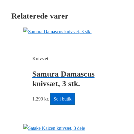
Relaterede varer
Knivsæt
Samura Damascus
knivsæt, 3 stk.
1.299
kr.
Se i butik