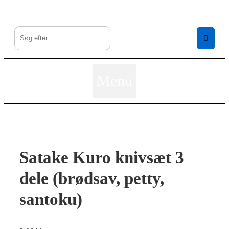
↓
Hop
til
hovedindhold
Menu
Satake Kuro knivsæt 3
dele (brødsav, petty,
santoku)