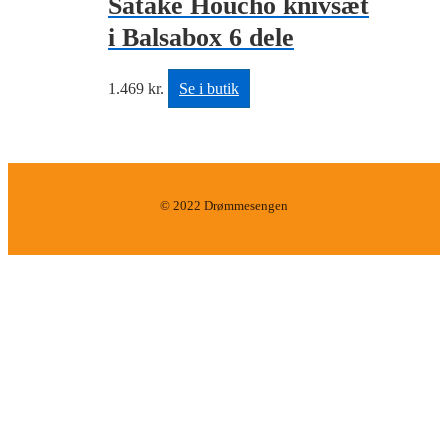
Satake Houcho knivsæt
i Balsabox 6 dele
1.469
kr.
Se i butik
© 2022 Drømmesengen