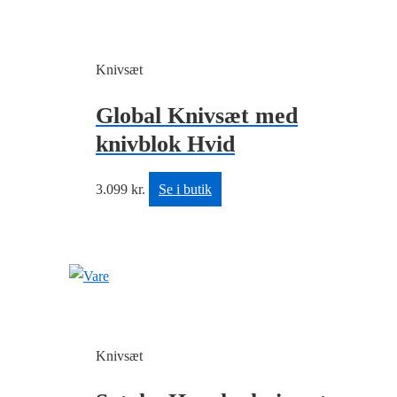
Knivsæt
Global Knivsæt med
knivblok Hvid
3.099
kr.
Se i butik
Knivsæt