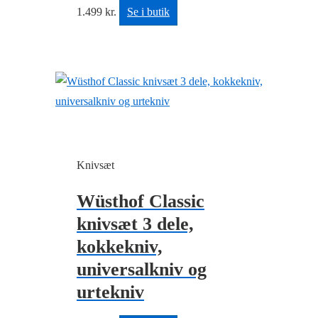
1.499
kr.
Se i butik
Knivsæt
Wüsthof Classic
knivsæt 3 dele,
kokkekniv,
universalkniv og
urtekniv