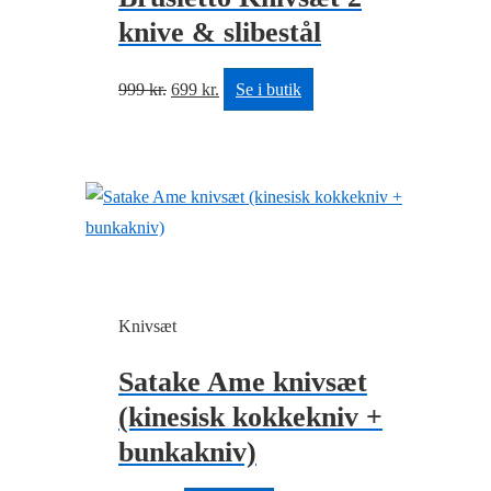
knive & slibestål
Den
Den
999
kr.
699
kr.
Se i butik
oprindelige
aktuelle
pris
pris
var:
er:
999 kr..
699 kr..
Knivsæt
Satake Ame knivsæt
(kinesisk kokkekniv +
bunkakniv)