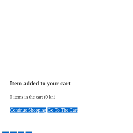
Item added to your cart
0
items in the cart (
0
kr.
)
Continue Shopping
Go To The Cart