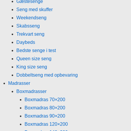
Gæstesenge
Seng med skuffer
Weekendseng
Skabsseng
Trekvart seng
Daybeds
Bedste senge i test
Queen size seng
King size seng
Dobbeltseng med opbevaring
Madrasser
Boxmadrasser
Boxmadras 70×200
Boxmadras 80×200
Boxmadras 90×200
Boxmadras 120×200