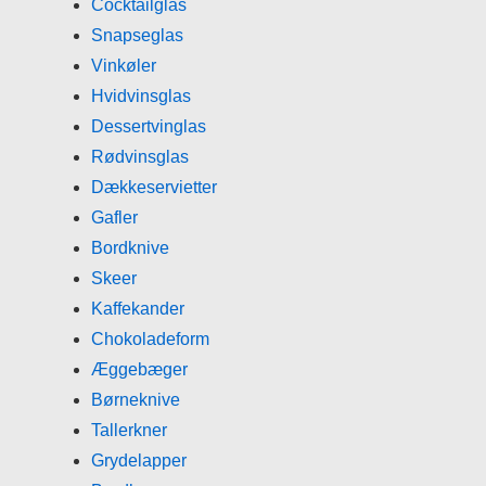
Cocktailglas
Snapseglas
Vinkøler
Hvidvinsglas
Dessertvinglas
Rødvinsglas
Dækkeservietter
Gafler
Bordknive
Skeer
Kaffekander
Chokoladeform
Æggebæger
Børneknive
Tallerkner
Grydelapper