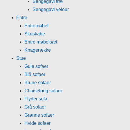
Sengegavl træ
Sengegavl velour
Entre
Entremøbel
Skoskabe
Entre møbelsæt
Knagerække
Stue
Gule sofaer
Blå sofaer
Brune sofaer
Chaiselong sofaer
Flyder sofa
Grå sofaer
Grønne sofaer
Hvide sofaer