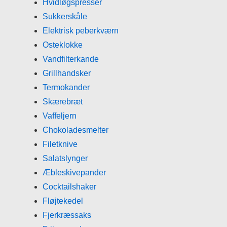
Hvidløgspresser
Sukkerskåle
Elektrisk peberkværn
Osteklokke
Vandfilterkande
Grillhandsker
Termokander
Skærebræt
Vaffeljern
Chokoladesmelter
Filetknive
Salatslynger
Æbleskivepander
Cocktailshaker
Fløjtekedel
Fjerkræssaks