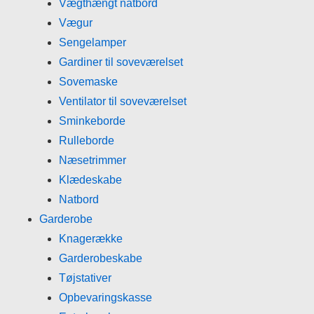
Vægthængt natbord
Vægur
Sengelamper
Gardiner til soveværelset
Sovemaske
Ventilator til soveværelset
Sminkeborde
Rulleborde
Næsetrimmer
Klædeskabe
Natbord
Garderobe
Knagerække
Garderobeskabe
Tøjstativer
Opbevaringskasse