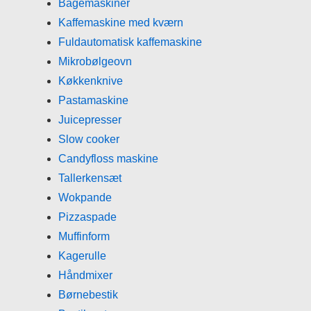
Bagemaskiner
Kaffemaskine med kværn
Fuldautomatisk kaffemaskine
Mikrobølgeovn
Køkkenknive
Pastamaskine
Juicepresser
Slow cooker
Candyfloss maskine
Tallerkensæt
Wokpande
Pizzaspade
Muffinform
Kagerulle
Håndmixer
Børnebestik