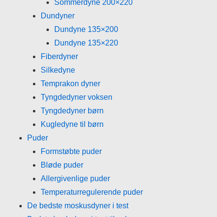
Sommerdyne 200×220
Dundyner
Dundyne 135×200
Dundyne 135×220
Fiberdyner
Silkedyne
Temprakon dyner
Tyngdedyner voksen
Tyngdedyner børn
Kugledyne til børn
Puder
Formstøbte puder
Bløde puder
Allergivenlige puder
Temperaturregulerende puder
De bedste moskusdyner i test