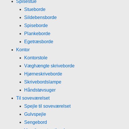
Spisestue
Stueborde
Sildebensborde
Spiseborde
Plankeborde
Egetræsborde
Kontor
Kontorstole
Væghængte skriveborde
Hjørneskriveborde
Skrivebordslampe
Håndstøvsuger
Til soveværelset
Spejle til soveværelset
Gulvspejle
Sengebord