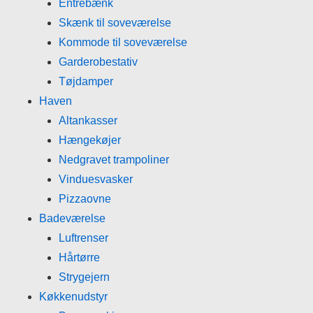
Entrebænk
Skænk til soveværelse
Kommode til soveværelse
Garderobestativ
Tøjdamper
Haven
Altankasser
Hængekøjer
Nedgravet trampoliner
Vinduesvasker
Pizzaovne
Badeværelse
Luftrenser
Hårtørre
Strygejern
Køkkenudstyr