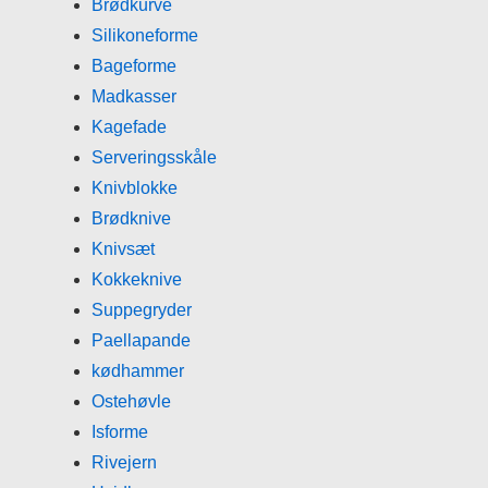
Brødkurve
Silikoneforme
Bageforme
Madkasser
Kagefade
Serveringsskåle
Knivblokke
Brødknive
Knivsæt
Kokkeknive
Suppegryder
Paellapande
kødhammer
Ostehøvle
Isforme
Rivejern