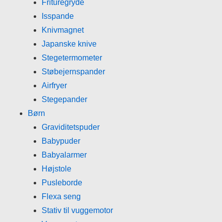
Frituregryde
Isspande
Knivmagnet
Japanske knive
Stegetermometer
Støbejernspander
Airfryer
Stegepander
Børn
Graviditetspuder
Babypuder
Babyalarmer
Højstole
Pusleborde
Flexa seng
Stativ til vuggemotor