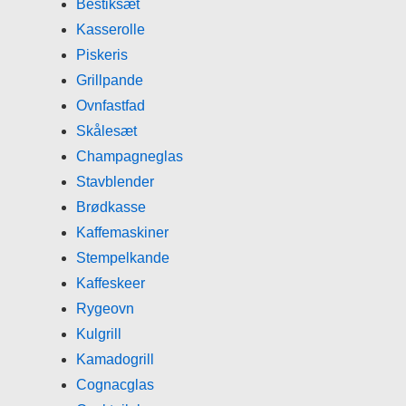
Bestiksæt
Kasserolle
Piskeris
Grillpande
Ovnfastfad
Skålesæt
Champagneglas
Stavblender
Brødkasse
Kaffemaskiner
Stempelkande
Kaffeskeer
Rygeovn
Kulgrill
Kamadogrill
Cognacglas