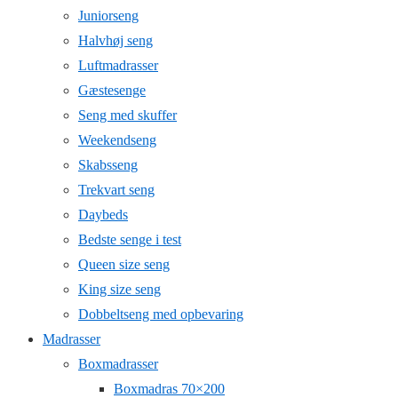
Juniorseng
Halvhøj seng
Luftmadrasser
Gæstesenge
Seng med skuffer
Weekendseng
Skabsseng
Trekvart seng
Daybeds
Bedste senge i test
Queen size seng
King size seng
Dobbeltseng med opbevaring
Madrasser
Boxmadrasser
Boxmadras 70×200