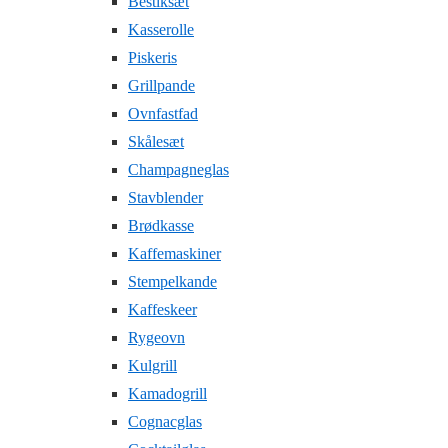
Bestiksæt
Kasserolle
Piskeris
Grillpande
Ovnfastfad
Skålesæt
Champagneglas
Stavblender
Brødkasse
Kaffemaskiner
Stempelkande
Kaffeskeer
Rygeovn
Kulgrill
Kamadogrill
Cognacglas