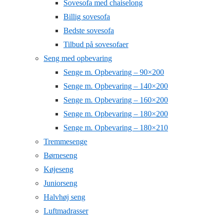
Sovesofa med chaiselong
Billig sovesofa
Bedste sovesofa
Tilbud på sovesofaer
Seng med opbevaring
Senge m. Opbevaring – 90×200
Senge m. Opbevaring – 140×200
Senge m. Opbevaring – 160×200
Senge m. Opbevaring – 180×200
Senge m. Opbevaring – 180×210
Tremmesenge
Børneseng
Køjeseng
Juniorseng
Halvhøj seng
Luftmadrasser