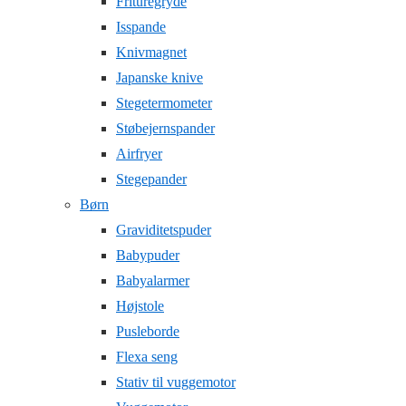
Frituregryde
Isspande
Knivmagnet
Japanske knive
Stegetermometer
Støbejernspander
Airfryer
Stegepander
Børn
Graviditetspuder
Babypuder
Babyalarmer
Højstole
Pusleborde
Flexa seng
Stativ til vuggemotor