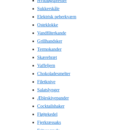
Hvidløgspresser
Sukkerskåle
Elektrisk peberkværn
Osteklokke
Vandfilterkande
Grillhandsker
Termokander
Skærebræt
Vaffeljern
Chokoladesmelter
Filetknive
Salatslynger
Æbleskivepander
Cocktailshaker
Fløjtekedel
Fjerkræssaks