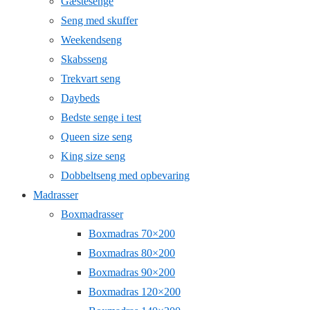
Gæstesenge
Seng med skuffer
Weekendseng
Skabsseng
Trekvart seng
Daybeds
Bedste senge i test
Queen size seng
King size seng
Dobbeltseng med opbevaring
Madrasser
Boxmadrasser
Boxmadras 70×200
Boxmadras 80×200
Boxmadras 90×200
Boxmadras 120×200