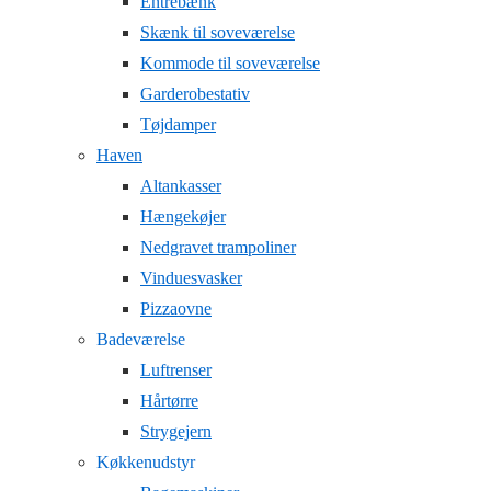
Entrebænk
Skænk til soveværelse
Kommode til soveværelse
Garderobestativ
Tøjdamper
Haven
Altankasser
Hængekøjer
Nedgravet trampoliner
Vinduesvasker
Pizzaovne
Badeværelse
Luftrenser
Hårtørre
Strygejern
Køkkenudstyr