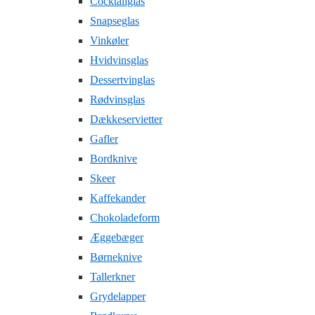
Cocktailglas
Snapseglas
Vinkøler
Hvidvinsglas
Dessertvinglas
Rødvinsglas
Dækkeservietter
Gafler
Bordknive
Skeer
Kaffekander
Chokoladeform
Æggebæger
Børneknive
Tallerkner
Grydelapper