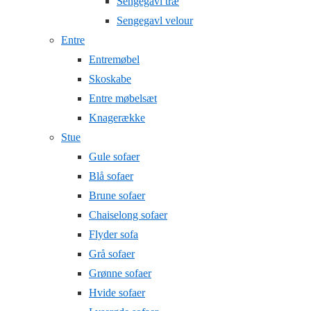
Sengegavl træ
Sengegavl velour
Entre
Entremøbel
Skoskabe
Entre møbelsæt
Knagerække
Stue
Gule sofaer
Blå sofaer
Brune sofaer
Chaiselong sofaer
Flyder sofa
Grå sofaer
Grønne sofaer
Hvide sofaer