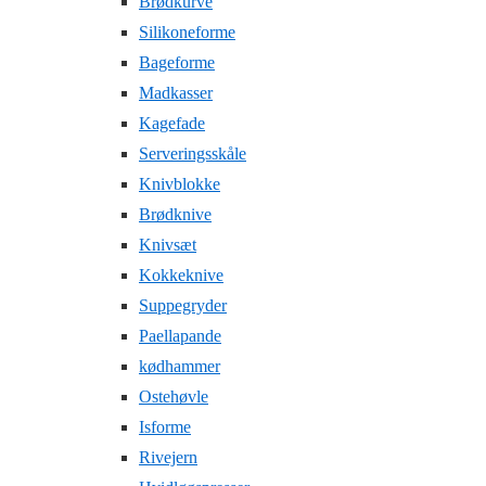
Brødkurve
Silikoneforme
Bageforme
Madkasser
Kagefade
Serveringsskåle
Knivblokke
Brødknive
Knivsæt
Kokkeknive
Suppegryder
Paellapande
kødhammer
Ostehøvle
Isforme
Rivejern