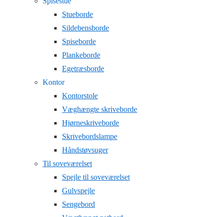
Spisestue
Stueborde
Sildebensborde
Spiseborde
Plankeborde
Egetræsborde
Kontor
Kontorstole
Væghængte skriveborde
Hjørneskriveborde
Skrivebordslampe
Håndstøvsuger
Til soveværelset
Spejle til soveværelset
Gulvspejle
Sengebord