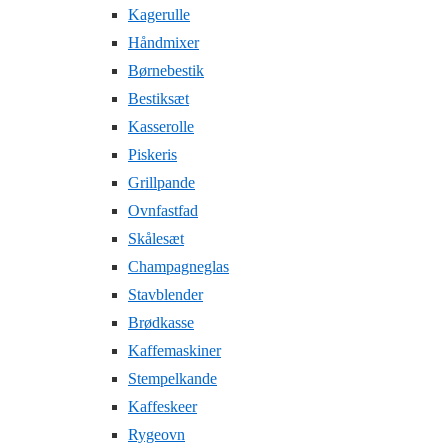
Kagerulle
Håndmixer
Børnebestik
Bestiksæt
Kasserolle
Piskeris
Grillpande
Ovnfastfad
Skålesæt
Champagneglas
Stavblender
Brødkasse
Kaffemaskiner
Stempelkande
Kaffeskeer
Rygeovn