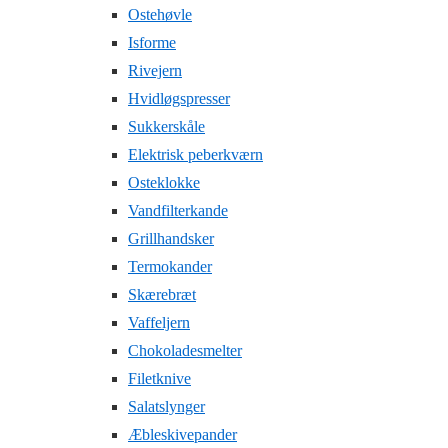
Ostehøvle
Isforme
Rivejern
Hvidløgspresser
Sukkerskåle
Elektrisk peberkværn
Osteklokke
Vandfilterkande
Grillhandsker
Termokander
Skærebræt
Vaffeljern
Chokoladesmelter
Filetknive
Salatslynger
Æbleskivepander