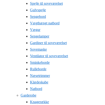
Spejle til soveværelset
Gulvspejle
Sengebord
Vægthængt natbord
Vægur
Sengelamper
Gardiner til soveværelset
Sovemaske
Ventilator til soveværelset
Sminkeborde
Rulleborde
Næsetrimmer
Klædeskabe
Natbord
Garderobe
Knagerække