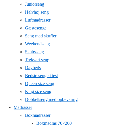
Juniorseng
Halvhøj seng
Luftmadrasser
Gæstesenge
Seng med skuffer
Weekendseng
Skabsseng
Trekvart seng
Daybeds
Bedste senge i test
Queen size seng
King size seng
Dobbeltseng med opbevaring
Madrasser
Boxmadrasser
Boxmadras 70×200