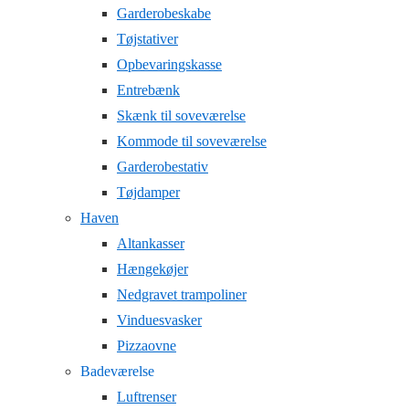
Garderobeskabe
Tøjstativer
Opbevaringskasse
Entrebænk
Skænk til soveværelse
Kommode til soveværelse
Garderobestativ
Tøjdamper
Haven
Altankasser
Hængekøjer
Nedgravet trampoliner
Vinduesvasker
Pizzaovne
Badeværelse
Luftrenser