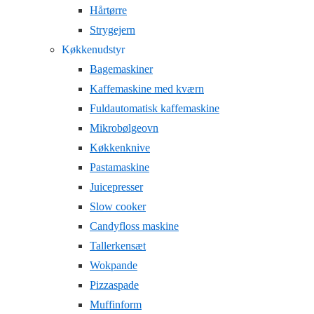
Hårtørre
Strygejern
Køkkenudstyr
Bagemaskiner
Kaffemaskine med kværn
Fuldautomatisk kaffemaskine
Mikrobølgeovn
Køkkenknive
Pastamaskine
Juicepresser
Slow cooker
Candyfloss maskine
Tallerkensæt
Wokpande
Pizzaspade
Muffinform