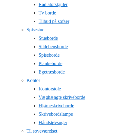
Radiatorskjuler
Tv borde
Tilbud på sofaer
Spisestue
Stueborde
Sildebensborde
Spiseborde
Plankeborde
Egetræsborde
Kontor
Kontorstole
Væghængte skriveborde
Hjørneskriveborde
Skrivebordslampe
Håndstøvsuger
Til soveværelset