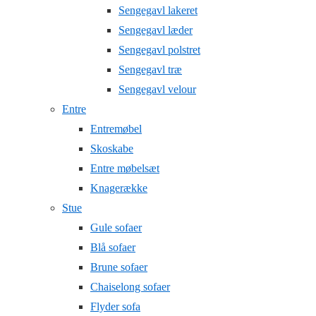
Sengegavl lakeret
Sengegavl læder
Sengegavl polstret
Sengegavl træ
Sengegavl velour
Entre
Entremøbel
Skoskabe
Entre møbelsæt
Knagerække
Stue
Gule sofaer
Blå sofaer
Brune sofaer
Chaiselong sofaer
Flyder sofa