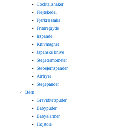
Cocktailshaker
Fløjtekedel
Fjerkræssaks
Frituregryde
Isspande
Knivmagnet
Japanske knive
Stegetermometer
Støbejernspander
Airfryer
Stegepander
Børn
Graviditetspuder
Babypuder
Babyalarmer
Højstole