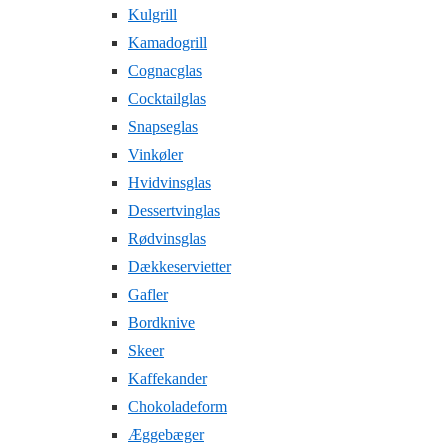
Kulgrill
Kamadogrill
Cognacglas
Cocktailglas
Snapseglas
Vinkøler
Hvidvinsglas
Dessertvinglas
Rødvinsglas
Dækkeservietter
Gafler
Bordknive
Skeer
Kaffekander
Chokoladeform
Æggebæger