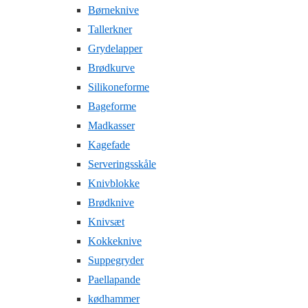
Børneknive
Tallerkner
Grydelapper
Brødkurve
Silikoneforme
Bageforme
Madkasser
Kagefade
Serveringsskåle
Knivblokke
Brødknive
Knivsæt
Kokkeknive
Suppegryder
Paellapande
kødhammer